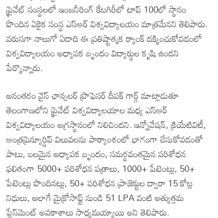
ప్రైవేట్ సంస్థలలో ఇంజనీరింగ్ కేటగిరీలో టాప్ 100లో స్థానం
పొందిన ఏకైక సంస్థ ఎస్ఆర్ విశ్వవిద్యాలయం మాత్రమేనని తెలిపారు.
వరుసగా నాలుగో ఏడాది ఈ ప్రతిష్టాత్మక ర్యాంక్ దక్కించుకోవడంలో
విశ్వవిద్యాలయం అధ్యాపక బృందం విద్యార్థుల కృషి ఉందని
పేర్కొన్నారు.
అనంతరం వైస్ ఛాన్సలర్ ప్రొఫెసర్ దీపక్ గార్గ్ మాట్లాడుతూ
తెలంగాణలోని ప్రైవేట్ విశ్వవిద్యాలయాల మధ్య ఎస్ఆర్
విశ్వవిద్యాలయం అగ్రస్థానంలో నిలిచిందని. ఇన్నోవేషన్, క్రియేటివిటీ,
ఆంత్రప్రెన్యూర్షిప్‌ విలువలను పాఠ్యాంశంలో భాగంగా చేసుకోవడంతో
పాటు, బలమైన అధ్యాపక బృందం, సమర్థవంతమైన పరిశోధన
ఫలితంగా 5000+ పరిశోధన పత్రాలు, 1000+ పేటెంట్లు, 50+
పేటెంట్లు పొందినట్లు, 50+ పరిశోధన ప్రాజెక్టుల ద్వారా 15 కోట్ల
నిధులు, అలాగే మైక్రోసాఫ్ట్ నుండి 51 LPA వంటి అత్యుత్తమ
ప్లేస్‌మెంట్ అవకాశాలు సాధ్యమయ్యాయి అని తెలిపారు.