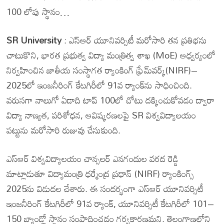
100 లోపు స్థానం…
SR University
: ఎస్ఆర్ యూనివర్సిటీ మరోసారి తన ప్రతిభను
చాటుకొని, భారత ప్రభుత్వ విద్యా మంత్రిత్వ శాఖ (MoE) ఆధ్వర్యంలో
నిర్వహించిన జాతీయ సంస్థాగత ర్యాంకింగ్ ఫ్రేమ్‌వర్క్(NIRF)–
2025లో ఇంజనీరింగ్ కేటగిరీలో 91వ ర్యాంక్‌ను సాధించింది.
వరుసగా నాలుగో ఏడాది టాప్ 100లో చోటు దక్కించుకోవడం ద్వారా
విద్యా నాణ్యత, పరిశోధన, ఆవిష్కరణలపై SR విశ్వవిద్యాలయం
పట్టును మరోసారి రుజువు చేసుకుంది.
ఎస్ఆర్ విశ్వవిద్యాలయం చాన్సలర్ ఎనగందుల వరద రెడ్డి
మాట్లాడుతూ విద్యామంత్రి ధర్మేంద్ర ప్రధాన్ (NIRF) ర్యాంకింగ్స్
2025ను విడుదల చేశారు. ఈ సందర్భంగా ఎస్ఆర్ యూనివర్సిటీ
ఇంజనీరింగ్ కేటగిరీలో 91వ ర్యాంక్, యూనివర్సిటీ కేటగిరీలో 101–
150 బ్యాండ్లో స్థానం సంపాదించడం గర్వకారణమని. తెలంగాణలోని