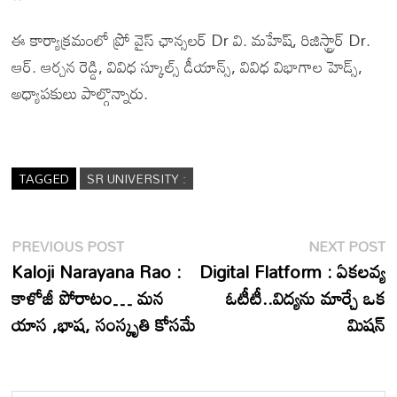
ఈ కార్యాక్రమంలో ప్రో వైస్ ఛాన్సలర్ Dr వి. మహేష్, రిజిస్ట్రార్ Dr.
ఆర్. ఆర్చన రెడ్డి, వివిధ స్కూల్స్ డీయాన్స్, వివిధ విభాగాల హెడ్స్,
అధ్యాపకులు పాల్గొన్నారు.
TAGGED
SR UNIVERSITY :
Post
Previous
N
PREVIOUS POST
NEXT POST
post:
p
Kaloji Narayana Rao :
Digital Flatform : ఏకలవ్య
navigation
కాళోజీ పోరాటం… మన
ఓటీటీ..విద్యను మార్చే ఒక
యాస ,భాష, సంస్కృతి కోసమే
మిషన్