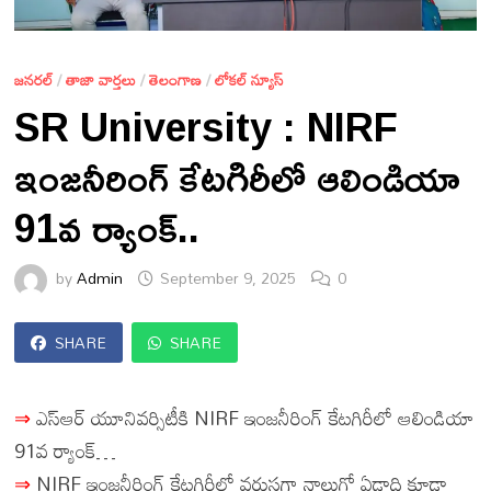
జనరల్
/
తాజా వార్తలు
/
తెలంగాణ
/
లోకల్ న్యూస్
SR University : NIRF
ఇంజనీరింగ్ కేటగిరీలో ఆలిండియా
91వ ర్యాంక్..
by
Admin
September 9, 2025
0
SHARE
SHARE
⇒
ఎస్ఆర్ యూనివర్సిటీకి NIRF ఇంజనీరింగ్ కేటగిరీలో ఆలిండియా
91వ ర్యాంక్…
⇒
NIRF ఇంజనీరింగ్ కేటగిరీలో వరుసగా నాలుగో ఏడాది కూడా