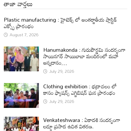
తాజా వార్తలు
Plastic manufacturing : హైటెక్స్ లో అంతర్జాతీయ ప్లాస్టిక్
ఎక్స్పో ప్రారంభం
August 7, 2026
Hanumakonda : గురుపౌర్ణమి సందర్భంగా
సాయినగర్‌ సాయిబాబా మందిరంలో మహా
అన్నదానం…
July 29, 2026
Clothing exhibition : భద్రాచలం లో
కాసం ఫ్యాషన్స్ ఎగ్జిబిషన్ ఘన ప్రారంభం
July 29, 2026
Venkateshwara : ఏకాదశి సందర్భంగా
లడ్డూ ప్రసాద ఉచిత వితరణ.