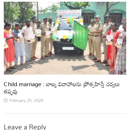
Child marriage : బాల్య వివాహాలను ప్రోత్సహిస్తే చర్యలు
తప్పవు
February 25, 2026
Leave a Reply