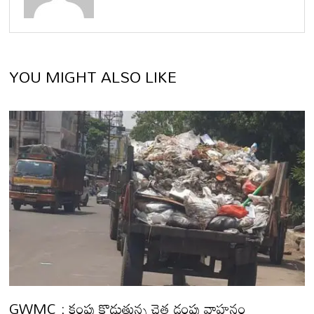
YOU MIGHT ALSO LIKE
GWMC : కంపు కొడుతున్న చెత్త డంపు వాహనం