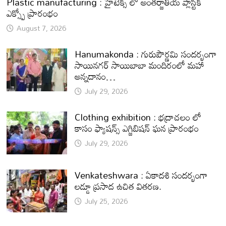
Plastic manufacturing : హైటెక్స్ లో అంతర్జాతీయ ప్లాస్టిక్
ఎక్స్పో ప్రారంభం
August 7, 2026
Hanumakonda : గురుపౌర్ణమి సందర్భంగా
సాయినగర్‌ సాయిబాబా మందిరంలో మహా
అన్నదానం…
July 29, 2026
Clothing exhibition : భద్రాచలం లో
కాసం ఫ్యాషన్స్ ఎగ్జిబిషన్ ఘన ప్రారంభం
July 29, 2026
Venkateshwara : ఏకాదశి సందర్భంగా
లడ్డూ ప్రసాద ఉచిత వితరణ.
July 25, 2026