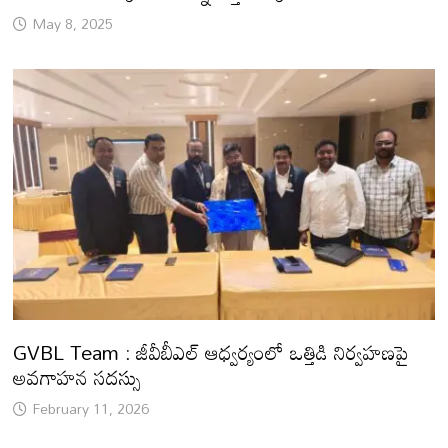
May 8, 2025
GVBL Team : జీవీబీఎల్ ఆధ్వర్యంలో ఒత్తిడి నిర్వహణపై
అవగాహన సదస్సు
February 11, 2026