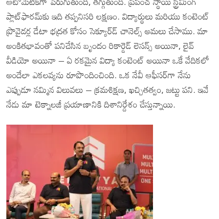
ఆటోమేటిక్‌గా పెరుగుతుంది, తగ్గుతుంది. ప్రపంచ స్థాయి స్ట్రీమింగ్
ప్లాట్‌ఫారమ్‌కు ఇది తప్పనిసరి లక్షణం. విద్యార్థులు మరియు కంటెంట్
ప్రొవైడర్ల డేటా భద్రత కోసం సెక్యూర్‌డ్ చానెల్స్ అమలు చేసాము. మా
అంకితభావంతో పనిచేసిన బృందం రికార్డెడ్ లెసన్స్ అయినా, లైవ్
వీడియో అయినా – ఏ రకమైన విద్యా కంటెంట్ అయినా ఒకే వేదికలో
అందేలా ఎకలవ్యను రూపొందించింది. ఒక నేవీ ఆఫీసర్‌గా నేను
ఎప్పుడూ నమ్మిన విలువలు – క్రమశిక్షణ, ఖచ్చితత్వం, జట్టు పని. ఇవే
నేడు మా టెక్నాలజీ ప్రయాణానికి దిశానిర్దేశం చేస్తున్నాయి.