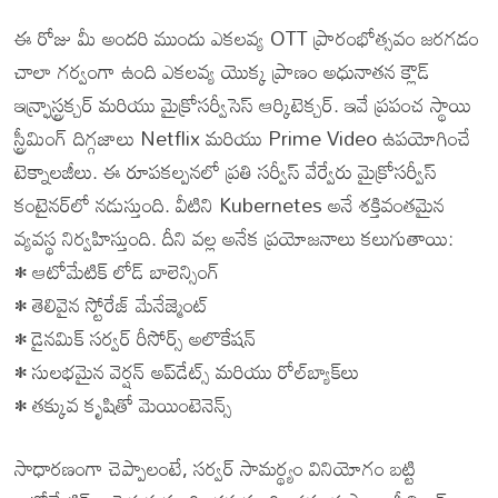
ఈ రోజు మీ అందరి ముందు ఎకలవ్య OTT ప్రారంభోత్సవం జరగడం
చాలా గర్వంగా ఉంది ఎకలవ్య యొక్క ప్రాణం అధునాతన క్లౌడ్
ఇన్ఫ్రాస్ట్రక్చర్ మరియు మైక్రోసర్వీసెస్ ఆర్కిటెక్చర్. ఇవే ప్రపంచ స్థాయి
స్ట్రీమింగ్ దిగ్గజాలు Netflix మరియు Prime Video ఉపయోగించే
టెక్నాలజీలు. ఈ రూపకల్పనలో ప్రతి సర్వీస్ వేర్వేరు మైక్రోసర్వీస్
కంటైనర్‌లో నడుస్తుంది. వీటిని Kubernetes అనే శక్తివంతమైన
వ్యవస్థ నిర్వహిస్తుంది. దీని వల్ల అనేక ప్రయోజనాలు కలుగుతాయి:
• ఆటోమేటిక్ లోడ్ బాలెన్సింగ్
• తెలివైన స్టోరేజ్ మేనేజ్మెంట్
• డైనమిక్ సర్వర్ రీసోర్స్ అలొకేషన్
• సులభమైన వెర్షన్ అప్‌డేట్స్ మరియు రోల్‌బ్యాక్‌లు
• తక్కువ కృషితో మెయింటెనెన్స్
సాధారణంగా చెప్పాలంటే, సర్వర్ సామర్థ్యం వినియోగం బట్టి