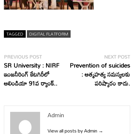
TAGGED
DIGITAL FLATFORM
Post
Previous
N
PREVIOUS POST
NEXT POST
post:
p
SR University : NIRF
Prevention of suicides
navigation
ఇంజనీరింగ్ కేటగిరీలో
: ఆత్మహత్య సమస్యలకు
ఆలిండియా 91వ ర్యాంక్..
పరిష్కారం కాదు.
Admin
View all posts by Admin →