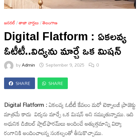
జనరల్
/
తాజా వార్తలు
/
తెలంగాణ
Digital Flatform : ఏకలవ్య
ఓటీటీ..విద్యను మార్చే ఒక మిషన్
by
Admin
September 9, 2025
0
SHARE
SHARE
Digital Flatform :
ఏకలవ్య ఓటీటీ కేవలం మరో టెక్నాలజీ ప్రాజెక్టు
మాత్రమే కాదు విద్యను మార్చే ఒక మిషన్ అని నమ్ముతున్నాము. ఇది
ఆధునిక డిజిటల్ ప్లాట్‌ఫారమ్‌లు అందించే అత్యుత్తమాన్ని విద్యా
రంగానికి అందించాలన్న సంకల్పంతో తీసుకొచ్చాము.