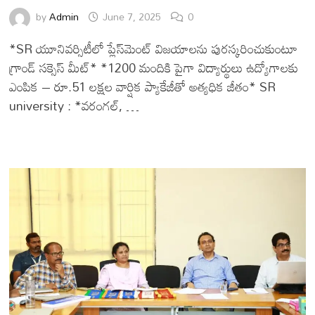
by
Admin
June 7, 2025
0
*SR యూనివర్సిటీలో ప్లేస్‌మెంట్ విజయాలను పురస్కరించుకుంటూ
గ్రాండ్ సక్సెస్ మీట్* *1200 మందికి పైగా విద్యార్థులు ఉద్యోగాలకు
ఎంపిక – రూ.51 లక్షల వార్షిక ప్యాకేజీతో అత్యధిక జీతం* SR
university : *వరంగల్, …