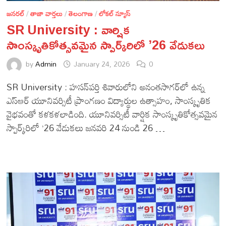
జనరల్
/
తాజా వార్తలు
/
తెలంగాణ
/
లోకల్ న్యూస్
SR University : వార్షిక
సాంస్కృతికోత్సవమైన స్పార్క్‌రిలో ’26 వేడుకలు
by
Admin
January 24, 2026
0
SR University : హసన్‌పర్తి శివారులోని అనంతసాగర్‌లో ఉన్న
ఎస్‌ఆర్ యూనివర్సిటీ ప్రాంగణం విద్యార్థుల ఉత్సాహం, సాంస్కృతిక
వైభవంతో కళకళలాడింది. యూనివర్సిటీ వార్షిక సాంస్కృతికోత్సవమైన
స్పార్క్‌రిలో ’26 వేడుకలు జనవరి 24 నుండి 26 …