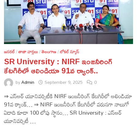
జనరల్
/
తాజా వార్తలు
/
తెలంగాణ
/
లోకల్ న్యూస్
SR University : NIRF ఇంజనీరింగ్
కేటగిరీలో ఆలిండియా 91వ ర్యాంక్..
by
Admin
September 9, 2025
0
⇒ ఎస్ఆర్ యూనివర్సిటీకి NIRF ఇంజనీరింగ్ కేటగిరీలో ఆలిండియా
91వ ర్యాంక్… ⇒ NIRF ఇంజనీరింగ్ కేటగిరీలో వరుసగా నాలుగో
ఏడాది కూడా 100 లోపు స్థానం… SR University : ఎస్ఆర్
యూనివర్సిటీ …