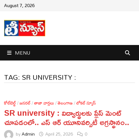
Skip
August 7, 2026
to
content
MENU
TAG:
SR UNIVERSITY :
కోల్‌బెల్ట్
/
జనరల్
/
తాజా వార్తలు
/
తెలంగాణ
/
లోకల్ న్యూస్
SR university : విద్యార్థులకు ప్లేస్ మెంట్
చూపడంలో.. ఎస్ ఆర్ యూనివర్సిటీ అగ్రస్థానం..
by
Admin
April 25, 2026
0