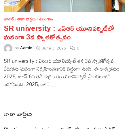
జనరల్
/
తాజా వార్తలు
/
తెలంగాణ
SR university : ఎస్‌ఆర్ యూనివర్సిటీలో
ఘనంగా 3వ స్నాతకోత్సవం
by
Admin
June 3, 2025
0
SR university : ఎస్‌ఆర్ యూనివర్సిటీ తన 3వ స్నాతకోత్సవ
వేడుకను ఘనంగా నిర్వహించడానికి సిద్ధంగా ఉంది. ఈ కార్యక్రమం
2025, జూన్ 6వ తేదీ శుక్రవారం యూనివర్సిటీ ప్రాంగణంలో
జరగనుంది. 2025, జూన్ …
తాజా వార్తలు