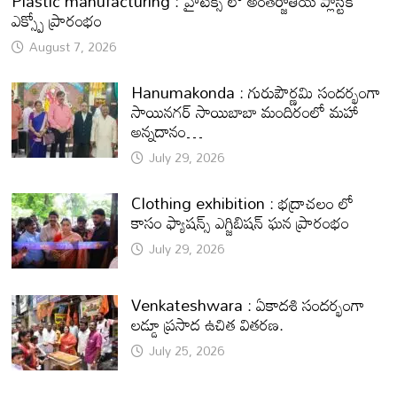
Plastic manufacturing : హైటెక్స్ లో అంతర్జాతీయ ప్లాస్టిక్
ఎక్స్పో ప్రారంభం
August 7, 2026
Hanumakonda : గురుపౌర్ణమి సందర్భంగా
సాయినగర్‌ సాయిబాబా మందిరంలో మహా
అన్నదానం…
July 29, 2026
Clothing exhibition : భద్రాచలం లో
కాసం ఫ్యాషన్స్ ఎగ్జిబిషన్ ఘన ప్రారంభం
July 29, 2026
Venkateshwara : ఏకాదశి సందర్భంగా
లడ్డూ ప్రసాద ఉచిత వితరణ.
July 25, 2026