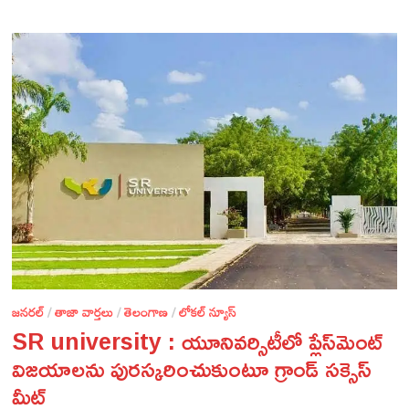
జనరల్
/
తాజా వార్తలు
/
తెలంగాణ
/
లోకల్ న్యూస్
SR university : యూనివర్సిటీలో ప్లేస్‌మెంట్
విజయాలను పురస్కరించుకుంటూ గ్రాండ్ సక్సెస్
మీట్