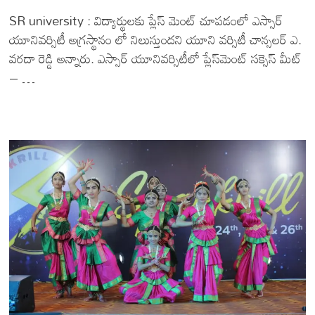
SR university : విద్యార్థులకు ప్లేస్ మెంట్ చూపడంలో ఎస్సార్
యూనివర్సిటీ అగ్రస్థానం లో నిలుస్తుందని యూని వర్సిటీ చాన్సలర్ ఎ.
వరదా రెడ్డి అన్నారు. ఎస్సార్ యూనివర్సిటీలో ప్లేస్‌మెంట్ సక్సెస్ మీట్
– …