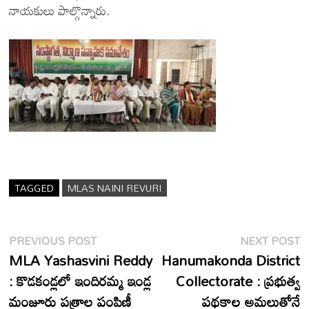
నాయకులు పాల్గొన్నారు.
TAGGED
MLAS NAINI REVURI
Post
Previous
N
PREVIOUS POST
NEXT POST
post:
p
MLA Yashasvini Reddy
Hanumakonda District
navigation
: కొడకండ్లలో ఇందిరమ్మ ఇండ్ల
Collectorate : ప్రభుత్వ
మంజూరు పత్రాల పంపిణీ
పథకాల అమలుతోనే