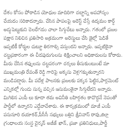
దేశం కోసం పోరాడిన యోధుల మాదిరిగా చట్టాన్ని అపహాస్యం
చేయడం సరికాదన్నారు. చేసిన పాపలపై అరెస్ట్ చేస్తే ఉద్యమం కార్డ్
అడ్డుపెట్టుకుని చెలరేగడం చాలా సిగ్గుచేటు అన్నారు. గతంలో ప్రజల
పక్షాన నిలిచిన ప్రతిసారి అక్రమంగా అరెస్టులు చేసి జైల్లో పెడితే
ఇప్పటికీ కోర్టుల చుట్టూ తిరగాల్సి వస్తుందని అన్నారు. ఇప్పటికైనా
చట్టప్రకారంగా ఈ చీడపురుగులను శిక్షించాలని అధికారులను కోరారు.
మీరు చేసిన తప్పులను చట్టపరంగా చర్యలు తీసుకుంటుంటే మా
ముఖ్యమంత్రి రేవంత్ రెడ్డి గారిపై అక్కసు వెళ్లగక్కుతున్నారని
మండిపడ్డారు. మీ పదేళ్ల పాలనకు ప్రజలకు పక్కన పెట్టిన,పార్లమెంట్
ఎన్నికల్లో గుండు సున్న వచ్చిన ఇసుమంతైనా సిగ్గులేదని అన్నారు.
మిగిలిన ఎంపీ లు కూడా తమ అవినీతి బహిర్గతం కావొద్దనే నెపంతో
పార్టీలో ఉన్నారని ఎద్దేవాచేశారు. ఈ కార్యక్రమంలో మాజీ ఎంపీ
పసునూరి దయాకర్,పీసీసీ సభ్యులు బత్తిని శ్రీనివాస్ రావు,జిల్లా
గ్రంధాలయ సంస్థ చైర్మన్ అజీజ్ ఖాన్, ప్రజా ప్రతినిధులు,పార్టీ