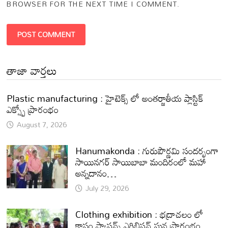
BROWSER FOR THE NEXT TIME I COMMENT.
తాజా వార్తలు
Plastic manufacturing : హైటెక్స్ లో అంతర్జాతీయ ప్లాస్టిక్
ఎక్స్పో ప్రారంభం
August 7, 2026
Hanumakonda : గురుపౌర్ణమి సందర్భంగా
సాయినగర్‌ సాయిబాబా మందిరంలో మహా
అన్నదానం…
July 29, 2026
Clothing exhibition : భద్రాచలం లో
కాసం ఫ్యాషన్స్ ఎగ్జిబిషన్ ఘన ప్రారంభం