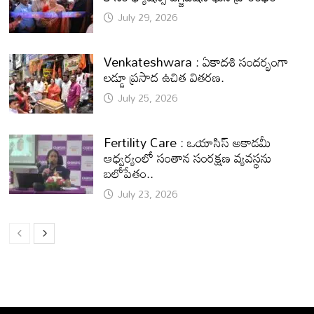
July 29, 2026
Venkateshwara : ఏకాదశి సందర్భంగా
లడ్డూ ప్రసాద ఉచిత వితరణ.
July 25, 2026
Fertility Care : ఒయాసిస్ అకాడమీ
ఆధ్వర్యంలో సంతాన సంరక్షణ వ్యవస్థను
బలోపేతం..
July 23, 2026