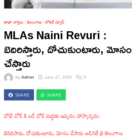
తాజా వార్తలు
/
తెలంగాణ
/
లోకల్ న్యూస్
MLAs Naini Revuri :
బెదిరిస్తారు, దోచుకుంటారు, మోసం
చేస్తారు
by
Admin
June 21, 2025
0
SHARE
SHARE
చోటే చోర్ కి బడే చోర్ మద్దతు ఇవ్వడం హాస్యాస్పదం
బెదిరిస్తారు, దోచుకుంటారు, మోసం చేస్తారు అడిగితే జై తెలంగాణ