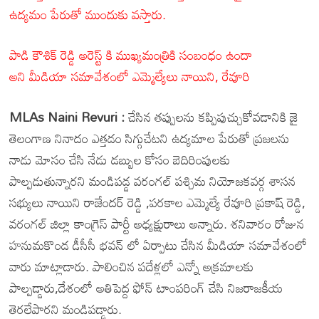
ఉద్యమం పేరుతో ముందుకు వస్తారు.
పాడి కౌశిక్ రెడ్డి అరెస్ట్ కి ముఖ్యమంత్రికి సంబంధం ఉందా
అని మీడియా సమావేశంలో ఎమ్మెల్యేలు నాయిని, రేవూరి
MLAs Naini Revuri :
చేసిన తప్పులను కప్పిపుచ్చుకోవడానికి జై
తెలంగాణ నినాదం ఎత్తడం సిగ్గుచేటని ఉద్యమాల పేరుతో ప్రజలను
నాడు మోసం చేసి నేడు డబ్బుల కోసం బెదిరింపులకు
పాల్పడుతున్నారని మండిపడ్డ వరంగల్ పశ్చిమ నియోజకవర్గ శాసన
సభ్యులు నాయిని రాజేందర్ రెడ్డి ,పరకాల ఎమ్మెల్యే రేవూరి ప్రకాష్ రెడ్డి,
వరంగల్ జిల్లా కాంగ్రెస్ పార్టీ అధ్యక్షురాలు అన్నారు. శనివారం రోజున
హనుమకొండ డీసీసీ భవన్ లో ఏర్పాటు చేసిన మీడియా సమావేశంలో
వారు మాట్లాడారు. పాలించిన పదేళ్లలో ఎన్నో అక్రమాలకు
పాల్పడ్డారు,దేశంలో అతిపెద్ద ఫోన్ టాంపరింగ్ చేసి నిజరాజకీయ
తెరలేపారని మండిపడ్డారు.