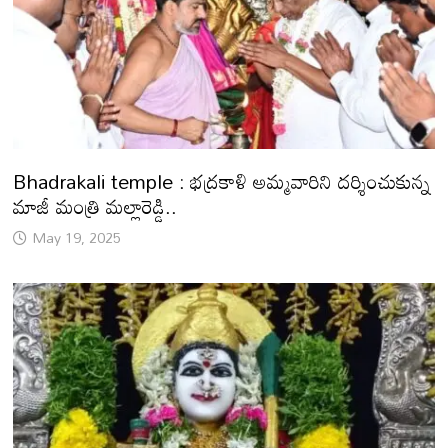
Bhadrakali temple : భద్రకాళి అమ్మవారిని దర్శించుకున్న
మాజీ మంత్రి మల్లారెడ్డి..
May 19, 2025