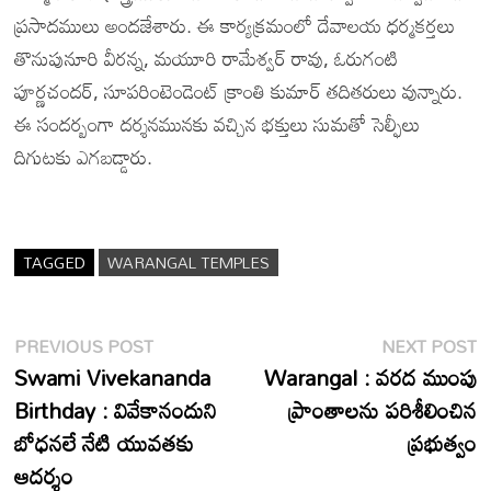
ప్రసాదములు అందజేశారు. ఈ కార్యక్రమంలో దేవాలయ ధర్మకర్తలు
తొనుపునూరి వీరన్న, మయూరి రామేశ్వర్ రావు, ఓరుగంటి
పూర్ణచందర్, సూపరింటెండెంట్ క్రాంతి కుమార్ తదితరులు వున్నారు.
ఈ సందర్బంగా దర్శనమునకు వచ్చిన భక్తులు సుమతో సెల్ఫీలు
దిగుటకు ఎగబడ్డారు.
TAGGED
WARANGAL TEMPLES
Post
Previous
N
PREVIOUS POST
NEXT POST
post:
p
Swami Vivekananda
Warangal : వరద ముంపు
navigation
Birthday : వివేకానందుని
ప్రాంతాలను పరిశీలించిన
బోధనలే నేటి యువతకు
ప్రభుత్వం
ఆదర్శం