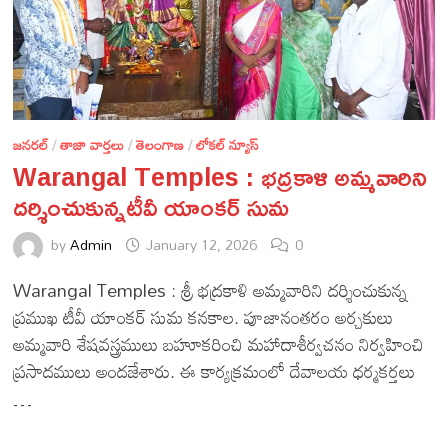
జనరల్
/
తాజా వార్తలు
/
తెలంగాణ
/
లోకల్ న్యూస్
Warangal Temples : భద్రకాళి అమ్మవారిని
దర్శించుకున్నటీవీ యాంకర్ సుమ
by
Admin
January 12, 2026
0
Warangal Temples : శ్రీ భద్రకాళి అమ్మవారిని దర్శించుకున్న
ప్రముఖ టీవీ యాంకర్ సుమ కనకాల. పూజానంతరం అర్చకులు
అమ్మవారి శేషవస్త్రములు బహూకరించి మహాదాశీర్వచనం నిర్వహించి
ప్రసాదములు అందజేశారు. ఈ కార్యక్రమంలో దేవాలయ ధర్మకర్తలు
…