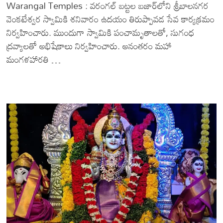
Warangal Temples : వరంగల్ బట్టల బజార్‌లోని శ్రీబాలనగర
వెంకటేశ్వర స్వామికి శనివారం ఉదయం తిరుప్పావడ సేవ కార్యక్రమం
నిర్వహించారు. ముందుగా స్వామికి పంచామృతాలతో, సుగంధ
ద్రవ్యాలతో అభిషేకాలు నిర్వహించారు. అనంతరం మహా
మంగళహారతి …