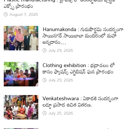
ఎక్స్పో ప్రారంభం
August 7, 2026
Hanumakonda : గురుపౌర్ణమి సందర్భంగా
సాయినగర్‌ సాయిబాబా మందిరంలో మహా
అన్నదానం…
July 29, 2026
Clothing exhibition : భద్రాచలం లో
కాసం ఫ్యాషన్స్ ఎగ్జిబిషన్ ఘన ప్రారంభం
July 29, 2026
Venkateshwara : ఏకాదశి సందర్భంగా
లడ్డూ ప్రసాద ఉచిత వితరణ.
July 25, 2026