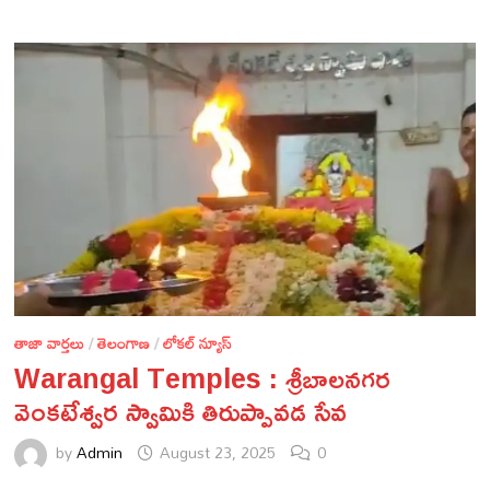
తాజా వార్తలు
/
తెలంగాణ
/
లోకల్ న్యూస్
Warangal Temples : శ్రీబాలనగర
వెంకటేశ్వర స్వామికి తిరుప్పావడ సేవ
by
Admin
August 23, 2025
0