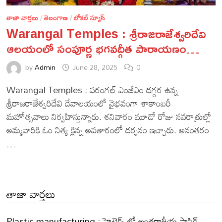
తాజా వార్తలు
/
తెలంగాణ
/
లోకల్ న్యూస్
Warangal Temples : శ్రీరాజరాజేశ్వరిదేవి
ఆలయంలో సంపూర్ణ భగవద్గీత పారాయణం…
by
Admin
June 28, 2025
0
Warangal Temples : వరంగల్ ఎంజీఎం దగ్గర ఉన్న
శ్రీరాజరాజేశ్వరిదేవి దేవాలయంలో వైభవంగా శాకాంబరీ
మహోత్సవాలు నిర్వహిస్తున్నారు. శనివారం మూడో రోజు నవరాత్రుల్లో
అమ్మవారికి ఓం నిత్య క్లిన్న అవతారంలో దర్శనం ఇచ్చారు. అనంతరం
…
తాజా వార్తలు
Plastic manufacturing : హైటెక్స్ లో అంతర్జాతీయ ప్లాస్టిక్