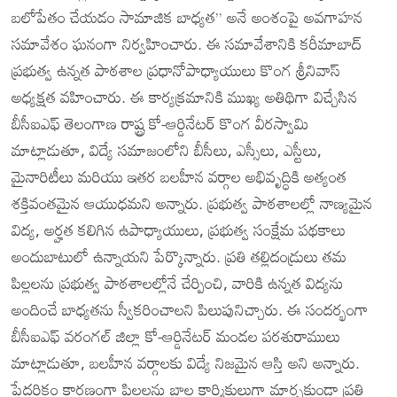
బలోపేతం చేయడం సామాజిక బాధ్యత” అనే అంశంపై అవగాహన
సమావేశం ఘనంగా నిర్వహించారు. ఈ సమావేశానికి కరీమాబాద్
ప్రభుత్వ ఉన్నత పాఠశాల ప్రధానోపాధ్యాయులు కొంగ శ్రీనివాస్
అధ్యక్షత వహించారు. ఈ కార్యక్రమానికి ముఖ్య అతిథిగా విచ్చేసిన
బీసీఐఎఫ్ తెలంగాణ రాష్ట్ర కో-ఆర్డినేటర్ కొంగ వీరస్వామి
మాట్లాడుతూ, విద్యే సమాజంలోని బీసీలు, ఎస్సీలు, ఎస్టీలు,
మైనారిటీలు మరియు ఇతర బలహీన వర్గాల అభివృద్ధికి అత్యంత
శక్తివంతమైన ఆయుధమని అన్నారు. ప్రభుత్వ పాఠశాలల్లో నాణ్యమైన
విద్య, అర్హత కలిగిన ఉపాధ్యాయులు, ప్రభుత్వ సంక్షేమ పథకాలు
అందుబాటులో ఉన్నాయని పేర్కొన్నారు. ప్రతి తల్లిదండ్రులు తమ
పిల్లలను ప్రభుత్వ పాఠశాలల్లోనే చేర్పించి, వారికి ఉన్నత విద్యను
అందించే బాధ్యతను స్వీకరించాలని పిలుపునిచ్చారు. ఈ సందర్భంగా
బీసీఐఎఫ్ వరంగల్ జిల్లా కో-ఆర్డినేటర్ మండల పరశురాములు
మాట్లాడుతూ, బలహీన వర్గాలకు విద్యే నిజమైన ఆస్తి అని అన్నారు.
పేదరికం కారణంగా పిల్లలను బాల కార్మికులుగా మార్చకుండా ప్రతి