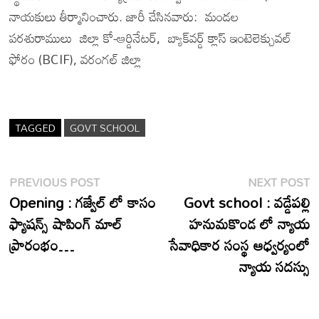
నాయకులు తీర్మానించారు. జారీ చేసినవారు: మండల
పరశురాములు జిల్లా కో-ఆర్డినేటర్, బ్యాక్‌వర్డ్ క్లాస్ ఇంటెలెక్చువల్
ఫోరం (BCIF), వరంగల్ జిల్లా
TAGGED
GOVT SCHOOL
Post
Previous
N
PREVIOUS POST
NEXT POST
post:
p
Opening : గజ్వేల్ లో కాసం
Govt school : వడ్డేపల్లి
navigation
ఫ్యాషన్స్ షాపింగ్ మాల్
హనుమకొండ లో న్యాయ
ప్రారంభం…
సేవాధికార సంస్థ ఆధ్వర్యంలో
న్యాయ సదస్సు