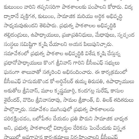
కుటుంబం వారిని తప్పనిసరిగా పాఠశాలలకు పంపాలని కోరారు. విద్య
ద్వారానే వ్యక్తిగత, కుటుంబ, సామాజిక మరియు ఆర్థిక అభివృద్ధి
సాధ్యమవుతుందని తెలిపారు. ప్రభుత్వ పాఠశాలల అభివృద్ధికి
తల్లిదండ్రులు, ఉపాధ్యాయులు, ప్రజాప్రతినిధులు, మేధావులు, స్వచ్ఛంద
సంస్థలు సమిష్టిగా కృషి చేయాలని ఆయన పిలుపునిచ్చారు.
సమావేశంలో ప్రభుత్వ పాఠశాల అభివృద్ధికి విశేష కృషి చేస్తున్న
ప్రధానోపాధ్యాయులు కొంగ శ్రీనివాస్ గారిని బీసీఐఎఫ్ సభ్యులు
ఘనంగా శాలువాతో సత్కరించి అభినందించారు. ఈ కార్యక్రమంలో
బీసీఐఎఫ్ హనుమకొండ కో-ఆర్డినేటర్ తుమ్మ తిరుపతి, ఉపాధ్యాయులు
ఆకుతోట శ్రీనివాస్, మూల కృష్ణమూర్తి, కందగట్ల సురేష్, కాసుల
శైలేందర్, వొడెల శ్రీనివాసరావు, సామల శ్రీకాంత్, బి. తిలక్ తదితరులు
పాల్గొన్నారు. సమావేశం ముగింపులో ప్రభుత్వ పాఠశాలలను
పరిరక్షించడం, బలోపేతం చేయడం ప్రతి పౌరుని సామాజిక బాధ్యత
అని, ప్రభుత్వ పాఠశాలల్లో విద్యార్థుల చేరికను పెంచేందుకు విస్తృత
స్థాయిలో అవగాహన కార్యక్రమాలు నిర్వహించాలని బీసీఐఎఫ్