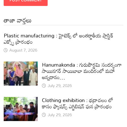
తాజా వార్తలు
Plastic manufacturing : హైటెక్స్ లో అంతర్జాతీయ ప్లాస్టిక్
ఎక్స్పో ప్రారంభం
August 7, 2026
Hanumakonda : గురుపౌర్ణమి సందర్భంగా
సాయినగర్‌ సాయిబాబా మందిరంలో మహా
అన్నదానం…
July 29, 2026
Clothing exhibition : భద్రాచలం లో
కాసం ఫ్యాషన్స్ ఎగ్జిబిషన్ ఘన ప్రారంభం
July 29, 2026