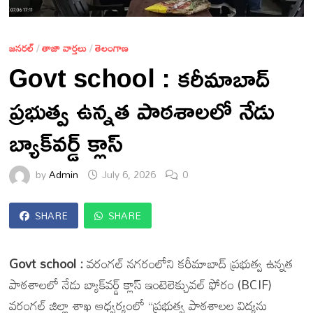
జనరల్
/
తాజా వార్తలు
/
తెలంగాణ
Govt school : కరీమాబాద్
ప్రభుత్వ ఉన్నత పాఠశాలలో నేడు
బ్యాక్‌వర్డ్ క్లాస్
by
Admin
July 6, 2026
0
SHARE
SHARE
Govt school :
వరంగల్ నగరంలోని కరీమాబాద్ ప్రభుత్వ ఉన్నత
పాఠశాలలో నేడు బ్యాక్‌వర్డ్ క్లాస్ ఇంటెలెక్చువల్ ఫోరం (BCIF)
వరంగల్ జిల్లా శాఖ ఆధ్వర్యంలో “ప్రభుత్వ పాఠశాలల విద్యను