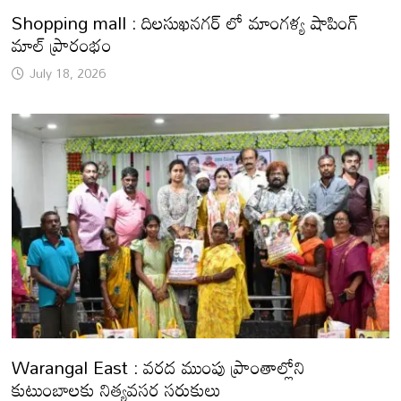
Shopping mall : దిలసుఖనగర్ లో మాంగళ్య షాపింగ్
మాల్ ప్రారంభం
July 18, 2026
Warangal East : వరద ముంపు ప్రాంతాల్లోని
కుటుంబాలకు నిత్యవసర సరుకులు