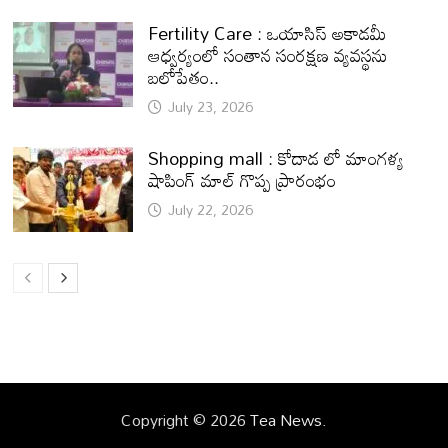
Fertility Care : ఒయాసిస్ అకాడమీ
ఆధ్వర్యంలో సంతాన సంరక్షణ వ్యవస్థను
బలోపేతం..
July 23, 2026
Shopping mall : కోదాడ లో మాంగళ్య
షాపింగ్ మాల్ గొప్ప ప్రారంభం
July 22, 2026
Copyright © 2026
Tea News
.