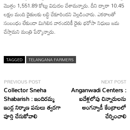
మొత్తం 1,551.89 కోట్లు విడుదల చేశామన్నారు. దీని ద్వారా 10.45
లక్షల మంది రైతులకు లబ్ధి చేకూరిందని వెల్లడించారు. ఎకరాలతో
సంబంధం లేకుండా మిగిలిన వారందరికీ రైతు భరోసా నిధులు జమ
చేస్తామని మంత్రి పేర్కొన్నారు.
TAGGED
TELANGANA FARMERS
Post
Previous
N
PREVIOUS POST
NEXT POST
post:
p
Collector Sneha
Anganwadi Centers :
navigation
Shabarish : ఇందిరమ్మ
ఐదేళ్లలోపు చిన్నారులను
ఇండ్ల నిర్మాణ పనులు త్వరగా
అంగన్వాడీ కేంద్రాలలో
పూర్తి చేసుకోవాలి
చేర్పించాలి