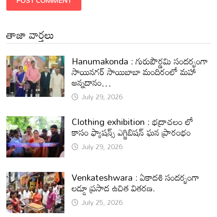
తాజా వార్తలు
Hanumakonda : గురుపౌర్ణమి సందర్భంగా
సాయినగర్‌ సాయిబాబా మందిరంలో మహా
అన్నదానం…
July 29, 2026
Clothing exhibition : భద్రాచలం లో
కాసం ఫ్యాషన్స్ ఎగ్జిబిషన్ ఘన ప్రారంభం
July 29, 2026
Venkateshwara : ఏకాదశి సందర్భంగా
లడ్డూ ప్రసాద ఉచిత వితరణ.
July 25, 2026