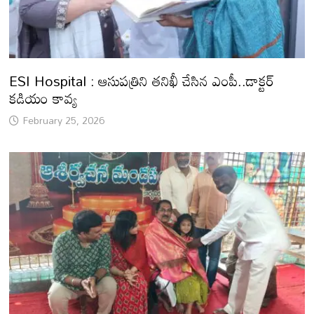
ESI Hospital : ఆసుపత్రిని తనిఖీ చేసిన ఎంపీ..డాక్టర్
కడియం కావ్య
February 25, 2026