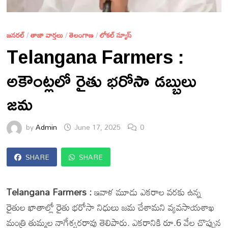
జనరల్
/
తాజా వార్తలు
/
తెలంగాణ
/
లోకల్ న్యూస్
Telangana Farmers :
అకౌంట్లలో రైతు భరోసా డబ్బులు
జమ
by
Admin
June 17, 2025
0
SHARE
SHARE
Telangana Farmers :
ఇవాళ మూడు ఎకరాల వరకు ఉన్న
రైతుల ఖాతాల్లో రైతు భరోసా నిధులు జమ చేశామని వ్యవసాయశాఖ
మంత్రి తుమ్మల నాగేశ్వరరావు తెలిపారు. ఎకరానికి రూ.6 వేల చొప్పున