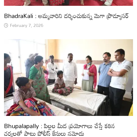
BhadraKali : అమ్మవారిని దర్శించుకున్న మెగా ప్రొడ్యూసర్
February 7, 2026
Bhupalapally : పిల్లల మీద ప్రయోగాలు చేస్తే కఠిన
చర్యలతో పాటు పోలీస్ కేసులు నమోదు