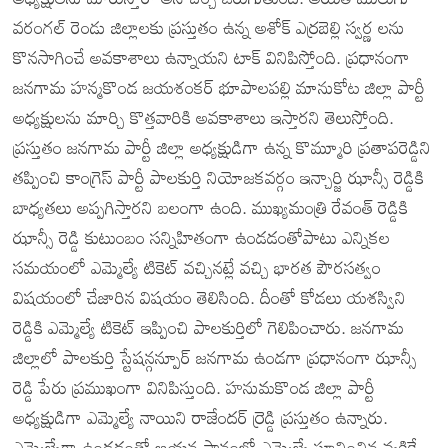
వరంగల్ రెండు జిల్లాలకు ప్రస్తుతం ఉన్న అశోక్ ఎర్రబెల్లి స్వర్ణ లను
కొనసాగించే అవకాశాలు ఉన్నాయని టాక్ వినిపిస్తోంది. ప్రధానంగా
జనగామ హన్మకొండ జయశంకర్ భూపాలపల్లి మానుకోట జిల్లా పార్టీ
అధ్యక్షులను మార్చి కొత్తవారికి అవకాశాలు ఇస్తారని తెలుస్తోంది.
ప్రస్తుతం జనగామ పార్టీ జిల్లా అధ్యక్షుడిగా ఉన్న కొమ్మూరి ప్రతాపరెడ్డిని
తప్పించి కాంగ్రెస్ పార్టీ పాలకుర్తి నియోజకవర్గం ఇన్చార్జి ఝాన్సీ రెడ్డికి
బాధ్యతలు అప్పగిస్తారని బలంగా ఉంది. ముఖ్యమంత్రి రేవంత్ రెడ్డికి
ఝాన్సీ రెడ్డి కుటుంబం సన్నిహితంగా ఉండడంతోపాటు ఎన్నికల
సమయంలో ఎమ్మెల్యే టికెట్ వచ్చినట్లే వచ్చి భారత పౌరసత్వం
విషయంలో చేజారిన విషయం తెలిసింది. దీంతో కోడలు యశస్విని
రెడ్డికి ఎమ్మెల్యే టికెట్ ఇప్పించి పాలకుర్తిలో గెలిపించారు. జనగామ
జిల్లాలో పాలకుర్తి స్టేషన్గన్పూర్ జనగామ ఉండగా ప్రధానంగా ఝాన్సీ
రెడ్డి పేరు ప్రముఖంగా వినిపిస్తుంది. హనుమకొండ జిల్లా పార్టీ
అధ్యక్షుడిగా ఎమ్మెల్యే నాయిని రాజేందర్ ర్రెడ్డి ప్రస్తుతం ఉన్నారు.
ఎమ్మెల్యేగా ఉండడంతో ఆయన స్థానంలో ఎమ్మెల్యే సూచించిన వ్యక్తికే