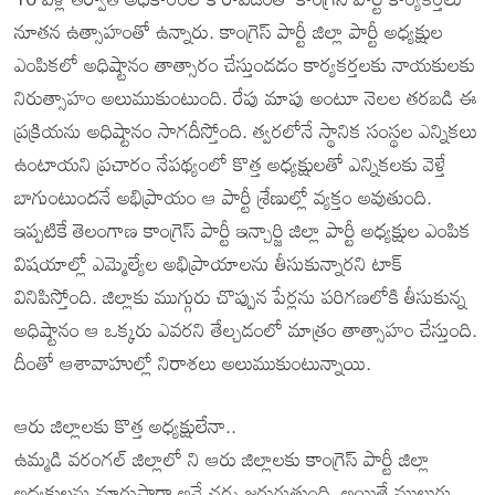
నూతన ఉత్సాహంతో ఉన్నారు. కాంగ్రెస్ పార్టీ జిల్లా పార్టీ అధ్యక్షుల
ఎంపికలో అధిష్టానం తాత్సారం చేస్తుండడం కార్యకర్తలకు నాయకులకు
నిరుత్సాహం అలుముకుంటుంది. రేపు మాపు అంటూ నెలల తరబడి ఈ
ప్రక్రియను అధిష్టానం సాగదీస్తోంది. త్వరలోనే స్థానిక సంస్థల ఎన్నికలు
ఉంటాయని ప్రచారం నేపథ్యంలో కొత్త అధ్యక్షులతో ఎన్నికలకు వెళ్తే
బాగుంటుందనే అభిప్రాయం ఆ పార్టీ శ్రేణుల్లో వ్యక్తం అవుతుంది.
ఇప్పటికే తెలంగాణ కాంగ్రెస్ పార్టీ ఇన్చార్జి జిల్లా పార్టీ అధ్యక్షుల ఎంపిక
విషయాల్లో ఎమ్మెల్యేల అభిప్రాయాలను తీసుకున్నారని టాక్
వినిపిస్తోంది. జిల్లాకు ముగ్గురు చొప్పున పేర్లను పరిగణలోకి తీసుకున్న
అధిష్టానం ఆ ఒక్కరు ఎవరని తేల్చడంలో మాత్రం తాత్సాహం చేస్తుంది.
దీంతో ఆశావాహుల్లో నిరాశలు అలుముకుంటున్నాయి.
ఆరు జిల్లాలకు కొత్త అధ్యక్షులేనా..
ఉమ్మడి వరంగల్ జిల్లాలో ని ఆరు జిల్లాలకు కాంగ్రెస్ పార్టీ జిల్లా
అధ్యక్షులను మారుస్తారా అనే చర్చ జరుగుతుంది. అయితే ములుగు