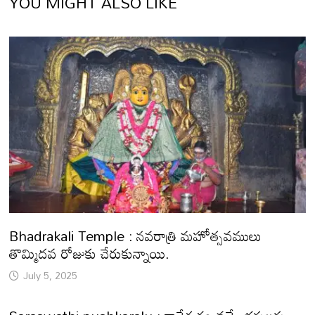
YOU MIGHT ALSO LIKE
Bhadrakali Temple : నవరాత్రి మహోత్సవములు
తొమ్మిదవ రోజుకు చేరుకున్నాయి.
July 5, 2025