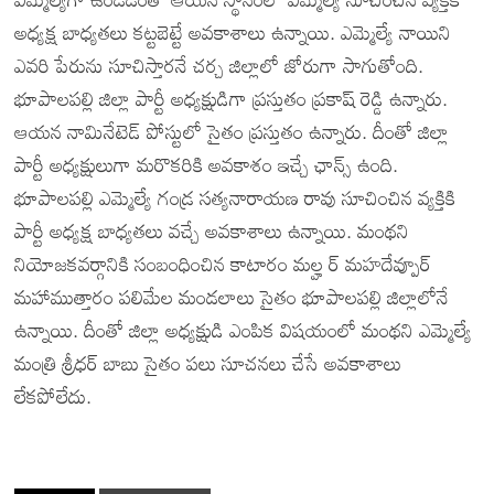
అధ్యక్ష బాధ్యతలు కట్టబెట్టే అవకాశాలు ఉన్నాయి. ఎమ్మెల్యే నాయిని
ఎవరి పేరును సూచిస్తారనే చర్చ జిల్లాలో జోరుగా సాగుతోంది.
భూపాలపల్లి జిల్లా పార్టీ అధ్యక్షుడిగా ప్రస్తుతం ప్రకాష్ రెడ్డి ఉన్నారు.
ఆయన నామినేటెడ్ పోస్టులో సైతం ప్రస్తుతం ఉన్నారు. దీంతో జిల్లా
పార్టీ అధ్యక్షులుగా మరొకరికి అవకాశం ఇచ్చే ఛాన్స్ ఉంది.
భూపాలపల్లి ఎమ్మెల్యే గండ్ర సత్యనారాయణ రావు సూచించిన వ్యక్తికి
పార్టీ అధ్యక్ష బాధ్యతలు వచ్చే అవకాశాలు ఉన్నాయి. మంథని
నియోజకవర్గానికి సంబంధించిన కాటారం మల్హ ర్ మహదేవ్పూర్
మహాముత్తారం పలిమేల మండలాలు సైతం భూపాలపల్లి జిల్లాలోనే
ఉన్నాయి. దీంతో జిల్లా అధ్యక్షుడి ఎంపిక విషయంలో మంథని ఎమ్మెల్యే
మంత్రి శ్రీధర్ బాబు సైతం పలు సూచనలు చేసే అవకాశాలు
లేకపోలేదు.