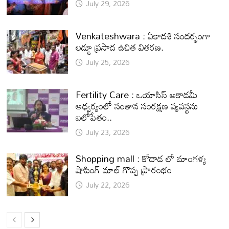
July 29, 2026
Venkateshwara : ఏకాదశి సందర్భంగా
లడ్డూ ప్రసాద ఉచిత వితరణ.
July 25, 2026
Fertility Care : ఒయాసిస్ అకాడమీ
ఆధ్వర్యంలో సంతాన సంరక్షణ వ్యవస్థను
బలోపేతం..
July 23, 2026
Shopping mall : కోదాడ లో మాంగళ్య
షాపింగ్ మాల్ గొప్ప ప్రారంభం
July 22, 2026