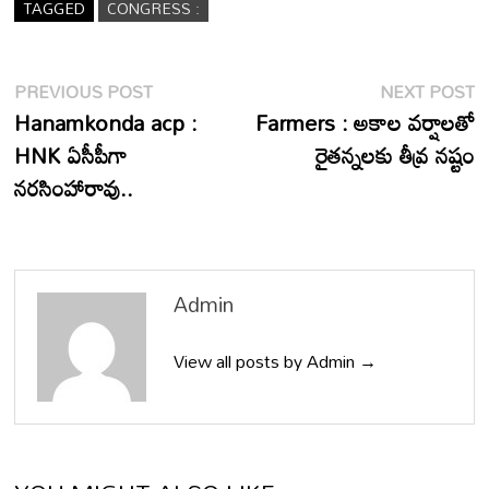
TAGGED
CONGRESS :
Post
Previous
N
PREVIOUS POST
NEXT POST
post:
p
Hanamkonda acp :
Farmers : అకాల వర్షాలతో
navigation
HNK ఏసీపీగా
రైతన్నలకు తీవ్ర నష్టం
నరసింహారావు..
Admin
View all posts by Admin →