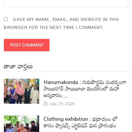
SAVE MY NAME, EMAIL, AND WEBSITE IN THIS
BROWSER FOR THE NEXT TIME I COMMENT.
తాజా వార్తలు
Hanumakonda : గురుపౌర్ణమి సందర్భంగా
సాయినగర్‌ సాయిబాబా మందిరంలో మహా
అన్నదానం…
July 29, 2026
Clothing exhibition : భద్రాచలం లో
కాసం ఫ్యాషన్స్ ఎగ్జిబిషన్ ఘన ప్రారంభం