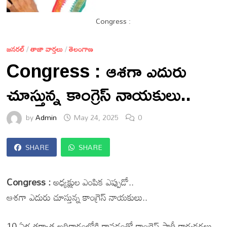
Congress :
జనరల్
/
తాజా వార్తలు
/
తెలంగాణ
Congress : ఆశగా ఎదురు
చూస్తున్న కాంగ్రెస్ నాయకులు..
by
Admin
May 24, 2025
0
SHARE
SHARE
Congress :
అధ్యక్షుల ఎంపిక ఎప్పుడో..
ఆశగా ఎదురు చూస్తున్న కాంగ్రెస్ నాయకులు..
10 ఏళ్ల తర్వాత అధికారంలోకి రావడంతో కాంగ్రెస్ పార్టీ కార్యకర్తలు