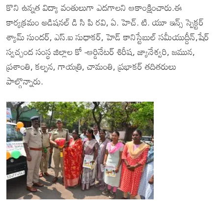
కొని ఉన్నత విద్యా వంతులుగా ఎదగాలని ఆకాంక్షించారు.ఈ
కార్యక్రమం అడిషనల్ డి సి పి రవి, ఏ. హెచ్. టి. యూ ఇన్స్ స్పెక్టర్
శ్యామ్ సుందర్, ఎస్.ఐ సుధాకర్, హెడ్ కానిస్టేబుల్ సమీయుద్దీన్,షేర్
స్వచ్చంద సంస్థ జిల్లాల కో -ఆర్డినేటర్ శిరీష, జ్యానేశ్వరి, జమున,
ప్రశాంతి, కల్పన, గాయత్రి, చామంతి, ప్రభాకర్ తదితరులు
పాల్గొన్నారు.