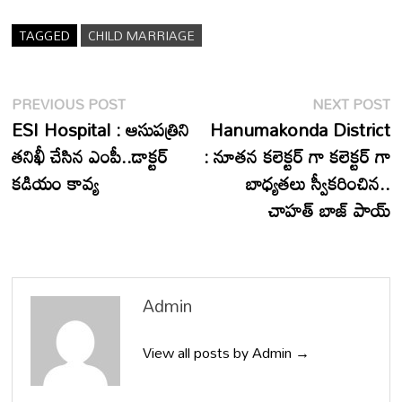
TAGGED
CHILD MARRIAGE
Post
Previous
N
PREVIOUS POST
NEXT POST
post:
p
ESI Hospital : ఆసుపత్రిని
Hanumakonda District
navigation
తనిఖీ చేసిన ఎంపీ..డాక్టర్
: నూతన కలెక్టర్ గా కలెక్టర్ గా
కడియం కావ్య
బాధ్యతలు స్వీకరించిన..
చాహత్ బాజ్ పాయ్
Admin
View all posts by Admin →