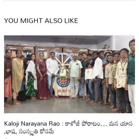
YOU MIGHT ALSO LIKE
Kaloji Narayana Rao : కాళోజీ పోరాటం… మన యాస
,భాష, సంస్కృతి కోసమే