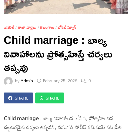
జనరల్
/
తాజా వార్తలు
/
తెలంగాణ
/
లోకల్ న్యూస్
Child marriage : బాల్య
వివాహాలను ప్రోత్సహిస్తే చర్యలు
తప్పవు
by
Admin
February 25, 2026
0
SHARE
SHARE
Child marriage :
బాల్య వివాహాలను చేసిన, ప్రోత్సహించిన
చట్టపరమైన చర్యలు తప్పవని, వరంగల్ పోలీస్ కమిషనర్ సన్ ప్రీత్