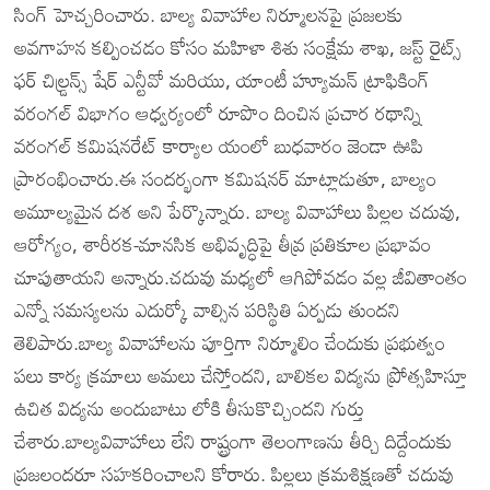
సింగ్ హెచ్చరించారు. బాల్య వివాహాల నిర్మూలనపై ప్రజలకు
అవగాహన కల్పించడం కోసం మహిళా శిశు సంక్షేమ శాఖ, జస్ట్ రైట్స్
ఫర్ చిల్డ్రన్స్ షేర్ ఎన్టీవో మరియు, యాంటీ హ్యూమన్ ట్రాఫికింగ్
వరంగల్ విభాగం ఆధ్వర్యంలో రూపొం దించిన ప్రచార రథాన్ని
వరంగల్ కమిషనరేట్ కార్యాల యంలో బుధవారం జెండా ఊపి
ప్రారంభించారు.ఈ సందర్భంగా కమిషనర్ మాట్లాడుతూ, బాల్యం
అమూల్యమైన దశ అని పేర్కొన్నారు. బాల్య వివాహాలు పిల్లల చదువు,
ఆరోగ్యం, శారీరక-మానసిక అభివృద్ధిపై తీవ్ర ప్రతికూల ప్రభావం
చూపుతాయని అన్నారు.చదువు మధ్యలో ఆగిపోవడం వల్ల జీవితాంతం
ఎన్నో సమస్యలను ఎదుర్కో వాల్సిన పరిస్థితి ఏర్పడు తుందని
తెలిపారు.బాల్య వివాహాలను పూర్తిగా నిర్మూలిం చేందుకు ప్రభుత్వం
పలు కార్య క్రమాలు అమలు చేస్తోందని, బాలికల విద్యను ప్రోత్సహిస్తూ
ఉచిత విద్యను అందుబాటు లోకి తీసుకొచ్చిందని గుర్తు
చేశారు.బాల్యవివాహాలు లేని రాష్ట్రంగా తెలంగాణను తీర్చి దిద్దేందుకు
ప్రజలందరూ సహకరించాలని కోరారు. పిల్లలు క్రమశిక్షణతో చదువు