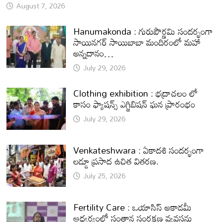
August 7, 2026
Hanumakonda : గురుపౌర్ణమి సందర్భంగా
సాయినగర్‌ సాయిబాబా మందిరంలో మహా
అన్నదానం…
July 29, 2026
Clothing exhibition : భద్రాచలం లో
కాసం ఫ్యాషన్స్ ఎగ్జిబిషన్ ఘన ప్రారంభం
July 29, 2026
Venkateshwara : ఏకాదశి సందర్భంగా
లడ్డూ ప్రసాద ఉచిత వితరణ.
July 25, 2026
Fertility Care : ఒయాసిస్ అకాడమీ
ఆధ్వర్యంలో సంతాన సంరక్షణ వ్యవస్థను