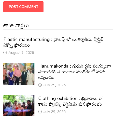
తాజా వార్తలు
Plastic manufacturing : హైటెక్స్ లో అంతర్జాతీయ ప్లాస్టిక్
ఎక్స్పో ప్రారంభం
August 7, 2026
Hanumakonda : గురుపౌర్ణమి సందర్భంగా
సాయినగర్‌ సాయిబాబా మందిరంలో మహా
అన్నదానం…
July 29, 2026
Clothing exhibition : భద్రాచలం లో
కాసం ఫ్యాషన్స్ ఎగ్జిబిషన్ ఘన ప్రారంభం
July 29, 2026