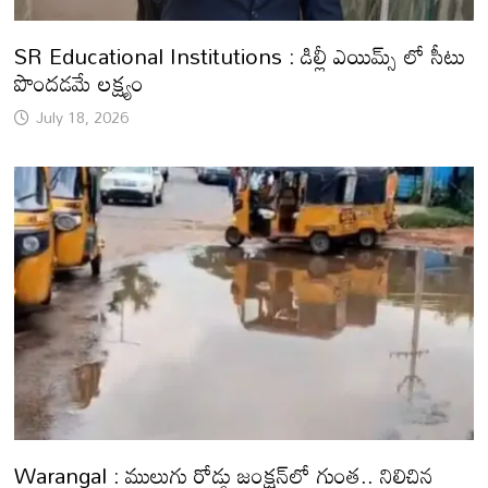
SR Educational Institutions : డిల్లీ ఎయిమ్స్ లో సీటు
పొందడమే లక్ష్యం
July 18, 2026
Warangal : ములుగు రోడ్డు జంక్షన్‌లో గుంత.. నిలిచిన