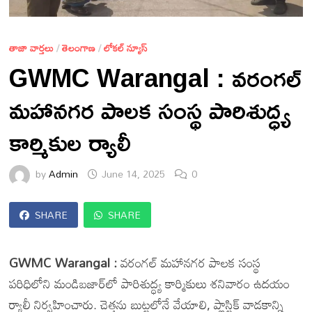
తాజా వార్తలు
/
తెలంగాణ
/
లోకల్ న్యూస్
GWMC Warangal : వరంగల్
మహానగర పాలక సంస్థ పారిశుద్ధ్య
కార్మికుల ర్యాలీ
by
Admin
June 14, 2025
0
SHARE
SHARE
GWMC Warangal :
వరంగల్ మహానగర పాలక సంస్థ
పరిధిలోని మండిబజార్‌లో పారిశుద్ధ్య కార్మికులు శనివారం ఉదయం
ర్యాలీ నిర్వహించారు. చెత్తను బుట్టలోనే వేయాలి, ప్లాస్టిక్ వాడకాన్ని