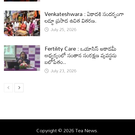
Venkateshwara : ఏకాదశి సందర్భంగా
లడ్డూ ప్రసాద ఉచిత వితరణ.
July 25, 2026
Fertility Care : ఒయాసిస్ అకాడమీ
ఆధ్వర్యంలో సంతాన సంరక్షణ వ్యవస్థను
బలోపేతం..
July 23, 2026
Copyright © 2026
Tea News
.