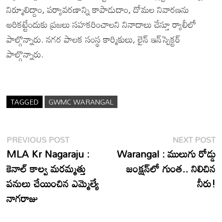
నిర్మూలిద్దాం, పర్యావరణాన్ని కాపాడుదాం, దోమల నివారణను
అరికట్టేందుకు ప్రజలు సహకరించాలని నినాదాలు చేస్తూ ర్యాలీలో
పాల్గొన్నారు. నగర పాలక సంస్థ కార్మికులు, లైన్ ఇన్‌స్పెక్టర్
పాల్గొన్నారు.
TAGGED
GWMC WARANGAL
Post
Previous
N
PREVIOUS POST
NEXT POST
post:
p
MLA Kr Nagaraju :
Warangal : ములుగు రోడ్డు
navigation
కెనాల్ కాల్వ మరమ్మత్తు
జంక్షన్‌లో గుంత.. నిలిచిన
పనులు చేయించిన ఎమ్మెల్యే
నీరు!
నాగరాజు