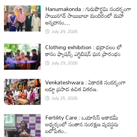
Hanumakonda : గురుపౌర్ణమి సందర్భంగా
సాయినగర్‌ సాయిబాబా మందిరంలో మహా
అన్నదానం…
July 29, 2026
Clothing exhibition : భద్రాచలం లో
కాసం ఫ్యాషన్స్ ఎగ్జిబిషన్ ఘన ప్రారంభం
July 29, 2026
Venkateshwara : ఏకాదశి సందర్భంగా
లడ్డూ ప్రసాద ఉచిత వితరణ.
July 25, 2026
Fertility Care : ఒయాసిస్ అకాడమీ
ఆధ్వర్యంలో సంతాన సంరక్షణ వ్యవస్థను
బలోపేతం..