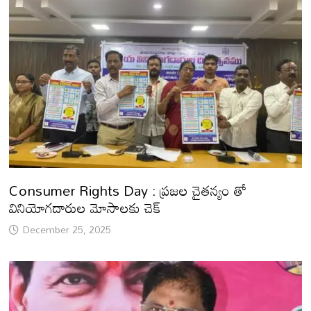
Consumer Rights Day : ప్రజల చైతన్యం తో
వినియోగదారుల మోసాలకు చెక్
December 25, 2025