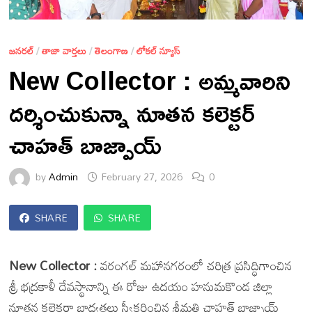
జనరల్
/
తాజా వార్తలు
/
తెలంగాణ
/
లోకల్ న్యూస్
New Collector : అమ్మవారిని
దర్శించుకున్నా నూతన కలెక్టర్
చాహత్ బాజ్పాయ్
by
Admin
February 27, 2026
0
SHARE
SHARE
New Collector :
వరంగల్ మహానగరంలో చరిత్ర ప్రసిద్ధిగాంచిన
శ్రీ భద్రకాళీ దేవస్థానాన్ని ఈ రోజు ఉదయం హనుమకొండ జిల్లా
నూతన కలెక్టర్గా బాధ్యతలు స్వీకరించిన శ్రీమతి చాహత్ బాజ్పాయ్