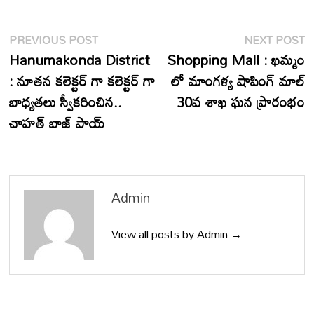
Post
Previous
N
PREVIOUS POST
NEXT POST
post:
p
Hanumakonda District
Shopping Mall : ఖమ్మం
navigation
: నూతన కలెక్టర్ గా కలెక్టర్ గా
లో మాంగళ్య షాపింగ్ మాల్
బాధ్యతలు స్వీకరించిన..
30వ శాఖ ఘన ప్రారంభం
చాహత్ బాజ్ పాయ్
Admin
View all posts by Admin →