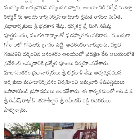
సందర్శించి అమ్మవారిని దర్శించుకున్నారు. ఆలయానికి విచ్చేసిన జిల్లా
కలెక్టర్ కు ఆలయ కార్యనిర్వహణాధికారి శ్రీమతి రామల సునీత,
ప్రధానార్చకులు శ్రీ భద్రకాళి శేషు, ధర్మకర్త శ్రీ బింగి సతీష్లు
పూర్ణకుంభం, మంగళవాద్యాలతో ఘనస్వాగతం పలికారు. ముందుగా
గోశాలలో గోవులకు గ్రాసం పెట్టి, ఆదిశంకరాచార్యులను, వల్లభ
గణపతిని దర్శించిన అనంతరం ఆలయంలో ప్రదక్షిణ చేసి ఆలయంలోకి
ప్రవేశించి అమ్మవారికి ప్రత్యేక పూజలు నిర్వహింపజేశారు.
పూజానంతరం ప్రధానార్చకులు శ్రీ భద్రకాళి శేషు ఆధ్వర్యవమున
అర్చకులు మహదాశీర్వచనం నిర్వహించి అమ్మవారి శేషవస్త్రములు
బహూకరించి ప్రసాదములు అందజేశారు. ఈ కార్యక్రమంలో ఆర్.డి.ఓ
శ్రీ రమేష్ రాథోడ్, తహశీల్దార్ శ్రీ రవీందర్ రెడ్డి తదితరులు
పాల్గొన్నారు.