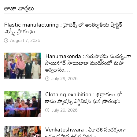
తాజా వార్తలు
Plastic manufacturing : హైటెక్స్ లో అంతర్జాతీయ ప్లాస్టిక్
ఎక్స్పో ప్రారంభం
August 7, 2026
Hanumakonda : గురుపౌర్ణమి సందర్భంగా
సాయినగర్‌ సాయిబాబా మందిరంలో మహా
అన్నదానం…
July 29, 2026
Clothing exhibition : భద్రాచలం లో
కాసం ఫ్యాషన్స్ ఎగ్జిబిషన్ ఘన ప్రారంభం
July 29, 2026
Venkateshwara : ఏకాదశి సందర్భంగా
లడ్డూ ప్రసాద ఉచిత వితరణ.