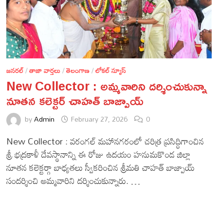
జనరల్
/
తాజా వార్తలు
/
తెలంగాణ
/
లోకల్ న్యూస్
New Collector : అమ్మవారిని దర్శించుకున్నా
నూతన కలెక్టర్ చాహత్ బాజ్పాయ్
by
Admin
February 27, 2026
0
New Collector : వరంగల్ మహానగరంలో చరిత్ర ప్రసిద్ధిగాంచిన
శ్రీ భద్రకాళీ దేవస్థానాన్ని ఈ రోజు ఉదయం హనుమకొండ జిల్లా
నూతన కలెక్టర్గా బాధ్యతలు స్వీకరించిన శ్రీమతి చాహత్ బాజ్పాయ్
సందర్శించి అమ్మవారిని దర్శించుకున్నారు. …