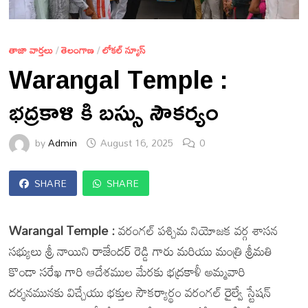
తాజా వార్తలు
/
తెలంగాణ
/
లోకల్ న్యూస్
Warangal Temple :
భద్రకాళి కి బస్సు సౌకర్యం
by
Admin
August 16, 2025
0
SHARE
SHARE
Warangal Temple :
వరంగల్ పశ్చిమ నియోజక వర్గ శాసన
సభ్యులు శ్రీ నాయిని రాజేందర్ రెడ్డి గారు మరియు మంత్రి శ్రీమతి
కొండా సరేఖ గారి ఆదేశముల మేరకు భద్రకాళీ అమ్మవారి
దర్శనమునకు విచ్చేయు భక్తుల సౌకర్యార్థం వరంగల్ రైల్వే స్టేషన్