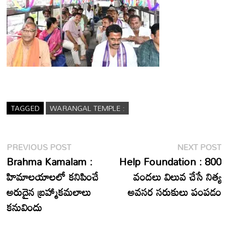
TAGGED
WARANGAL TEMPLE :
Post
Previous
N
PREVIOUS POST
NEXT POST
post:
p
Brahma Kamalam :
Help Foundation : 800
navigation
హిమాలయాలలో కనిపించే
వందలు విలువ చేసే నిత్య
అరుదైన బ్రహ్మాకమలాలు
అవసర సరుకులు పంపడం
కనువిందు