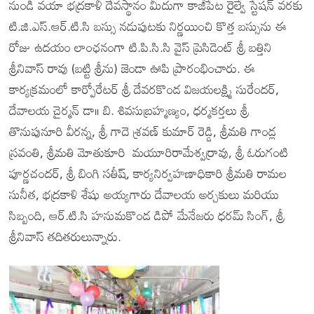
నుండి వయా భద్రకాళీ దేవస్థానం మీదుగా కాజీపేట రైల్వే స్టేషన్ వరకు
టి.జి.ఎస్.ఆర్.టి.సి బస్సు నడుపుటకు నిర్ణయించి కొత్త బస్సును ఈ
రోజు ఉదయం లాంఛనంగా టి.పి.సి.సి వైస్ ప్రెసిడెంట్ శ్రీ బత్తిని
శ్రీనివాస్ రావు (బట్టి శ్రీను) జెండా ఊపి ప్రారంభించారు. ఈ
కార్యక్రమంలో కార్పోరేటర్ శ్రీ దేవరకొండ విజయలక్ష్మి సురేందర్,
దేవాలయ చైర్మన్ డా॥ బి. శివసుబ్రహ్మణ్యం, ధర్మకర్తలు శ్రీ
తొనుపునూరి వీరన్న, శ్రీ గాదె శ్రవణ్ కుమార్ రెడ్డి, శ్రీమతి గాండ్ల
స్రవంతి, శ్రీమతి మోతుకూరి మయూరిరామేశ్వర్రావు, శ్రీ ఓరుగంటి
పూర్ణచందర్, శ్రీ బింగి సతీష్, కార్యనిర్వహణాధికారి శ్రీమతి రామల
సునీత, భద్రకాళి శేషు అయ్యగారు దేవాలయ అర్చకులు మరియు
సిబ్బంది, ఆర్.టి.సి హనుమకొండ డిపో మేనేజరు ధరమ్ సింగ్, శ్రీ
శ్రీనివాస్ తదితరులున్నారు.