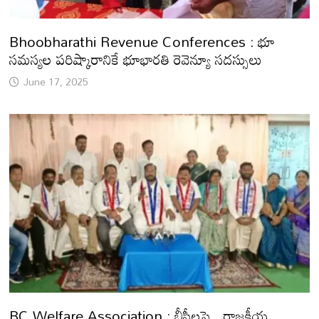
Bhoobharathi Revenue Conferences : భూ
సమస్యల పరిష్కారానికే భూభారతి రెవెన్యూ సదస్సులు
June 17, 2025
BC Welfare Association : బీసీలపై.. రాజకీయ