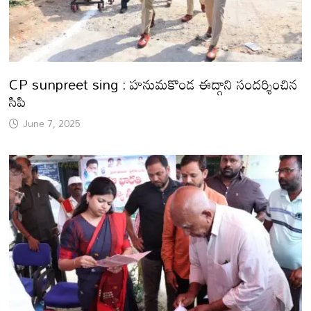
CP sunpreet sing : హనుమకొండ ఈద్గాని సందర్శించిన
సిపి
June 7, 2025