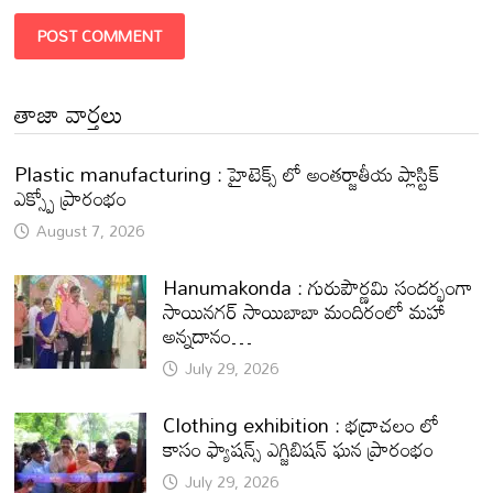
తాజా వార్తలు
Plastic manufacturing : హైటెక్స్ లో అంతర్జాతీయ ప్లాస్టిక్
ఎక్స్పో ప్రారంభం
August 7, 2026
Hanumakonda : గురుపౌర్ణమి సందర్భంగా
సాయినగర్‌ సాయిబాబా మందిరంలో మహా
అన్నదానం…
July 29, 2026
Clothing exhibition : భద్రాచలం లో
కాసం ఫ్యాషన్స్ ఎగ్జిబిషన్ ఘన ప్రారంభం
July 29, 2026