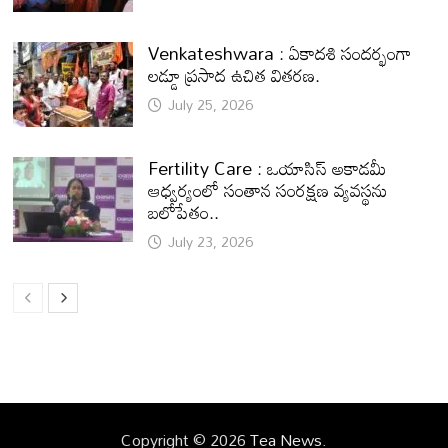
Venkateshwara : ఏకాదశి సందర్భంగా
లడ్డూ ప్రసాద ఉచిత వితరణ.
July 25, 2026
Fertility Care : ఒయాసిస్ అకాడమీ
ఆధ్వర్యంలో సంతాన సంరక్షణ వ్యవస్థను
బలోపేతం..
July 23, 2026
Copyright © 2026
Tea News
.