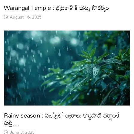
Warangal Temple : భద్రకాళి కి బస్సు సౌకర్యం
August 16, 2025
Rainy season : ఏజెన్సీలో జ్వరాలు కొద్దిపాటి వర్షాలకే
సుస్తీ…
June 3, 2025