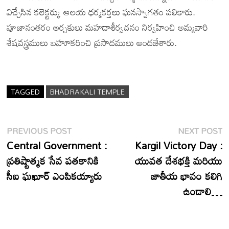
విచ్చేసిన కలెక్టర్కు ఆలయ ధర్మకర్తలు ఘనస్వాగతం పలికారు.
పూజానంతరం అర్చకులు మహదాశీర్వచనం నిర్వహించి అమ్మవారి
శేషవస్త్రములు బహూకరించి ప్రసాదములు అందజేశారు.
TAGGED
BHADRAKALI TEMPLE
Post
Previous
N
PREVIOUS POST
NEXT POST
post:
p
Central Government :
Kargil Victory Day :
navigation
ప్రతిష్టాత్మక సేవ పతకానికి
యువత దేశభక్తి మరియు
సీఐ ఘఖూర్ ఎంపికయ్యారు
జాతీయ భావం కలిగి
ఉండాలి…