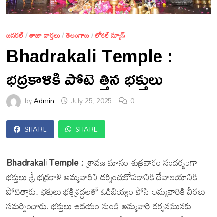
జనరల్
/
తాజా వార్తలు
/
తెలంగాణ
/
లోకల్ న్యూస్
Bhadrakali Temple :
భద్రకాళికి పోటె త్తిన భక్తులు
by
Admin
July 25, 2025
0
SHARE
SHARE
Bhadrakali Temple :
శ్రావణ మాసం శుక్రవారం సందర్భంగా
భక్తులు శ్రీ భద్రకాళి అమ్మవారిని దర్శించుకోవడానికి దేవాలయానికి
పోటెత్తారు. భక్తులు భక్తిశ్రద్ధలతో ఓడిబియ్యం పోసి అమ్మవారికి చీరలు
సమర్పించారు. భక్తులు ఉదయం నుండి అమ్మవారి దర్శనమునకు