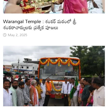
Warangal Temple : శంకర్ మఠంలో శ్రీ
శంకరాచార్యులకు ప్రత్యేక పూజలు
May 2, 2025