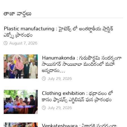
తాజా వార్తలు
Plastic manufacturing : హైటెక్స్ లో అంతర్జాతీయ ప్లాస్టిక్
ఎక్స్పో ప్రారంభం
August 7, 2026
Hanumakonda : గురుపౌర్ణమి సందర్భంగా
సాయినగర్‌ సాయిబాబా మందిరంలో మహా
అన్నదానం…
July 29, 2026
Clothing exhibition : భద్రాచలం లో
కాసం ఫ్యాషన్స్ ఎగ్జిబిషన్ ఘన ప్రారంభం
July 29, 2026
Venkateshwara : ఏకాదశి సందర్భంగా