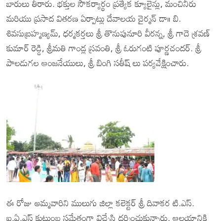
బారులు తీరారు. భక్తుల సౌకర్యార్థం ప్రత్యేక క్యూలైన్లు, మంచినీరు
మరియు ప్రసాద వితరణ ఏర్పాట్లు దేవాలయ చైర్మన్ డా॥ బి.
శివసుబ్రహ్మణ్యమ్, ధర్మకర్తలు శ్రీ తొనుపునూరి వీరన్న, శ్రీ గాదె శ్రవణ్
కుమార్ రెడ్డి, శ్రీమతి గాండ్ల స్రవంతి, శ్రీ ఓరుగంటి పూర్ణచందర్. శ్రీ
పాలడుగల ఆంజనేయులు, శ్రీ బింగి సతీష్ లు పర్యవేక్షించారు.
ఈ రోజు అమ్మవారిని ములుగు జిల్లా కలెక్టర్ శ్రీ దివాకర టి.ఎస్.
ఐ.ఏ.ఎస్ కుటుంబ సమేతంగా విచ్చేసి దర్శించుకున్నారు. ఆలయానికి