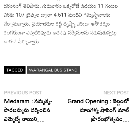
ధరంసింగ్ తెలిపారు. గురువారం ఒక్కరోజే ఉదయం 11 గంటల
వరకు 107 ట్రిప్పుల ద్వారా 4,611 మందిని గమ్యస్థానాలకు
చేర్చామన్నారు. ప్రయాణికుల రద్దీ దృష్ట్యా ఎక్కడా అసౌకర్యం
కలగకుండా ఎప్పటికప్పుడు అదనపు సర్వీసులను నడుపుతున్నట్లు
ఆయన పేర్కొన్నారు.
TAGGED
WARANGAL BUS STAND
Post
Previous
N
PREVIOUS POST
NEXT POST
post:
p
Medaram : సమ్మక్క-
Grand Opening : బెల్గంలో
navigation
సారలమ్మను దర్శించిన
మాంగళ్య షాపింగ్ మాల్
ఎమ్మెల్యే నాయిని…
ప్రారంభోత్సవం…