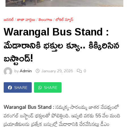
జనరల్
/
తాజా వార్తలు
/
తెలంగాణ
/
లోకల్ న్యూస్
Warangal Bus Stand :
మేడారానికి భక్తుల క్యూ.. కిక్కిరిసిన
బస్టాండ్!
by
Admin
January 29, 2026
0
SHARE
SHARE
Warangal Bus Stand :
సమ్మక్క-సారలమ్మ జాతర నేపథ్యంలో
వరంగల్ బస్టాండ్ భక్తులతో పోటెత్తింది. ఇప్పటి వరకు 55 వేల మంది
ప్రయాణికులను ప్రత్యేక బస్సుల్లో మేడారానికి చేరవేసినట్లు డీఎం