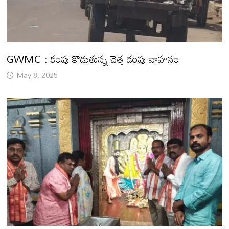
GWMC : కంపు కొడుతున్న చెత్త డంపు వాహనం
May 8, 2025