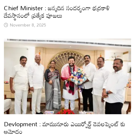
Chief Minister : జన్మదిన సందర్భంగా భద్రకాళి
దేవస్థానంలో ప్రత్యేక పూజలు
November 8, 2025
Devlopment : మామునూరు ఎయిర్పోర్ట్ డెవలప్మెంట్ కు
ఆమోదం