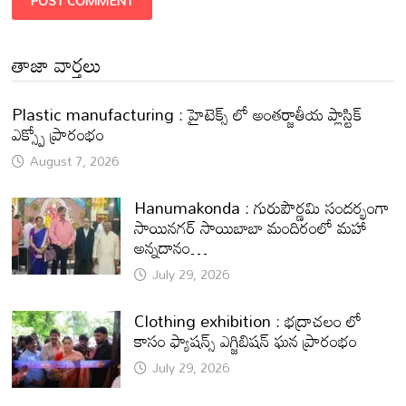
తాజా వార్తలు
Plastic manufacturing : హైటెక్స్ లో అంతర్జాతీయ ప్లాస్టిక్
ఎక్స్పో ప్రారంభం
August 7, 2026
Hanumakonda : గురుపౌర్ణమి సందర్భంగా
సాయినగర్‌ సాయిబాబా మందిరంలో మహా
అన్నదానం…
July 29, 2026
Clothing exhibition : భద్రాచలం లో
కాసం ఫ్యాషన్స్ ఎగ్జిబిషన్ ఘన ప్రారంభం
July 29, 2026