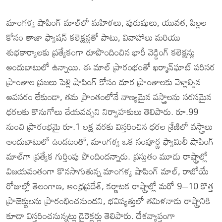
మాంగళ్య షాపింగ్ మాల్‌లో మహిళలు, పురుషులు, యువత, పిల్లల
కోసం తాజా ఫ్యాషన్ కలెక్షన్లతో పాటు, వివాహాలు మరియు
శుభకార్యాలకు ప్రత్యేకంగా రూపొందించిన భారీ వెడ్డింగ్ కలెక్షన్లు
అందుబాటులో ఉన్నాయి. ఈ మాల్ ప్రారంభంతో ఖర్మాన్‌ఘాట్ పరిసర
ప్రాంతాల ప్రజలు పెళ్లి షాపింగ్ కోసం దూర ప్రాంతాలకు వెళ్లాల్సిన
అవసరం లేకుండా, తమ ప్రాంతంలోనే నాణ్యమైన వస్త్రాలను సరసమైన
ధరలకు కొనుగోలు చేయవచ్చని నిర్వాహకులు తెలిపారు. రూ.99
నుంచి ప్రారంభమై రూ.1 లక్ష వరకు విస్తరించిన ధరల శ్రేణిలో వస్త్రాలు
అందుబాటులో ఉండటంతో, మాంగళ్య ఒక సంపూర్ణ ఫ్యామిలీ షాపింగ్
మాల్‌గా ప్రత్యేక గుర్తింపు పొందిందన్నారు. ప్రస్తుతం మూడు రాష్ట్రాల్లో
విజయవంతంగా కొనసాగుతున్న మాంగళ్య షాపింగ్ మాల్, రాబోయే
రోజుల్లో తెలంగాణ, ఆంధ్రప్రదేశ్, కర్ణాటక రాష్ట్రాల్లో మరో 9–10 కొత్త
ప్రాజెక్టులను ప్రారంభించనుందని, భవిష్యత్తులో తమిళనాడు రాష్ట్రానికి
కూడా విస్తరించనున్నట్లు డైరెక్టర్లు తెలిపారు. దేశవ్యాప్తంగా