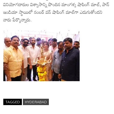
వినియోగదారుల విశ్వాసాన్ని పొందిన మాంగళ్య షాపింగ్ మాల్, పాన్
ఇండియా స్థాయిలో నంబర్ వన్ షాపింగ్ మాల్‌గా ఎదుగుతోందని
వారు పేర్కొన్నారు.
TAGGED
HYDERABAD