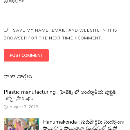
WEBSITE
SAVE MY NAME, EMAIL, AND WEBSITE IN THIS
BROWSER FOR THE NEXT TIME I COMMENT.
తాజా వార్తలు
Plastic manufacturing : హైటెక్స్ లో అంతర్జాతీయ ప్లాస్టిక్
ఎక్స్పో ప్రారంభం
August 7, 2026
Hanumakonda : గురుపౌర్ణమి సందర్భంగా
సాయినగర్‌ సాయిబాబా మందిరంలో మహా