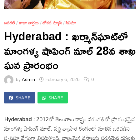
జనరల్
/
తాజా వార్తలు
/
లోకల్ న్యూస్
/
సినిమా
Hyderabad : ఖర్మాన్‌ఘాట్‌లో
మాంగళ్య షాపింగ్ మాల్ 28వ శాఖ
ఘన ప్రారంభం
by
Admin
February 6, 2026
0
SHARE
SHARE
Hyderabad :
2012లో తెలంగాణ రాష్ట్రం వరంగల్‌లో ప్రారంభమైన
మాంగళ్య షాపింగ్ మాల్, వస్త్ర వ్యాపార రంగంలో నూతన ఒరవడిని
సృష్టిస్తూ వేగంగా విస్తరిస్తోంది. నాణ్యమైన వస్త్రాలను సరసమైన ధరలకు