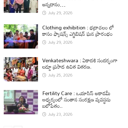
అన్నదానం…
July 29, 2026
Clothing exhibition : భద్రాచలం లో
కాసం ఫ్యాషన్స్ ఎగ్జిబిషన్ ఘన ప్రారంభం
July 29, 2026
Venkateshwara : ఏకాదశి సందర్భంగా
లడ్డూ ప్రసాద ఉచిత వితరణ.
July 25, 2026
Fertility Care : ఒయాసిస్ అకాడమీ
ఆధ్వర్యంలో సంతాన సంరక్షణ వ్యవస్థను
బలోపేతం..
July 23, 2026