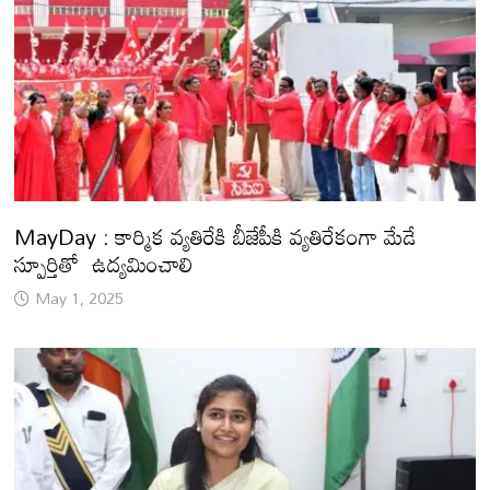
MayDay : కార్మిక వ్యతిరేకి బీజేపీకి వ్యతిరేకంగా మేడే
స్పూర్తితో ఉద్యమించాలి
May 1, 2025