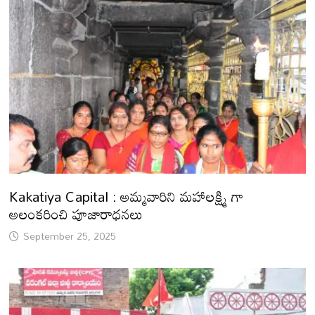
Kakatiya Capital : అమ్మవారిని మహాలక్ష్మి గా
అలంకరించి పూజారాధనలు
September 25, 2025