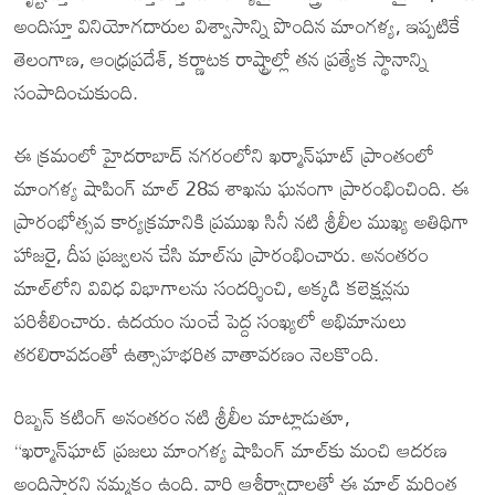
అందిస్తూ వినియోగదారుల విశ్వాసాన్ని పొందిన మాంగళ్య, ఇప్పటికే
తెలంగాణ, ఆంధ్రప్రదేశ్, కర్ణాటక రాష్ట్రాల్లో తన ప్రత్యేక స్థానాన్ని
సంపాదించుకుంది.
ఈ క్రమంలో హైదరాబాద్ నగరంలోని ఖర్మాన్‌ఘాట్ ప్రాంతంలో
మాంగళ్య షాపింగ్ మాల్ 28వ శాఖను ఘనంగా ప్రారంభించింది. ఈ
ప్రారంభోత్సవ కార్యక్రమానికి ప్రముఖ సినీ నటి శ్రీలీల ముఖ్య అతిథిగా
హాజరై, దీప ప్రజ్వలన చేసి మాల్‌ను ప్రారంభించారు. అనంతరం
మాల్‌లోని వివిధ విభాగాలను సందర్శించి, అక్కడి కలెక్షన్లను
పరిశీలించారు. ఉదయం నుంచే పెద్ద సంఖ్యలో అభిమానులు
తరలిరావడంతో ఉత్సాహభరిత వాతావరణం నెలకొంది.
రిబ్బన్ కటింగ్ అనంతరం నటి శ్రీలీల మాట్లాడుతూ,
“ఖర్మాన్‌ఘాట్ ప్రజలు మాంగళ్య షాపింగ్ మాల్‌కు మంచి ఆదరణ
అందిస్తారని నమ్మకం ఉంది. వారి ఆశీర్వాదాలతో ఈ మాల్ మరింత