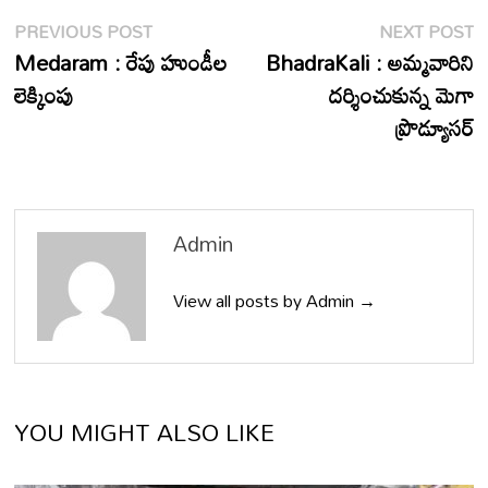
Post
Previous
N
PREVIOUS POST
NEXT POST
post:
p
Medaram : రేపు హుండీల
BhadraKali : అమ్మవారిని
navigation
లెక్కింపు
దర్శించుకున్న మెగా
ప్రొడ్యూసర్
Admin
View all posts by Admin →
YOU MIGHT ALSO LIKE