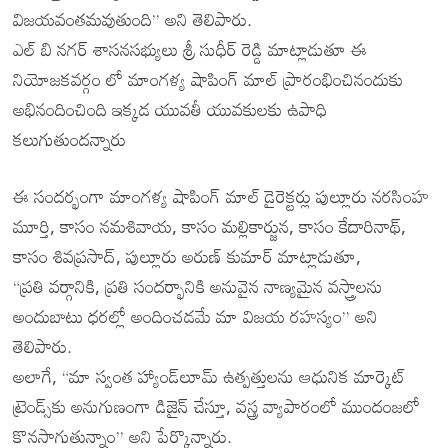
విజయవంతమవుతుంది” అని తెలిపారు.
ఎల్ బి నగర్ శాసనసభ్యులు శ్రీ సుధీర్ రెడ్డి మాట్లాడుతూ ఈ
నియోజకవర్గం లో మాంగళ్య షాపింగ్ మాల్ ప్రారంభించినందుకు
అభినందించింది ఇక్కడ యువతీ యువకులకు ఉపాధి
కలుగుతుందన్నారు
ఈ సందర్భంగా మాంగళ్య షాపింగ్ మాల్ డైరెక్టర్లు పుల్లూరు నరసింహ
మూర్తి, కాసం నమశివాయ, కాసం మల్లికార్జున, కాసం కేదారినాథ్,
కాసం శివప్రసాద్, పుల్లూరు అరుణ్ కుమార్ మాట్లాడుతూ,
“ప్రతి వర్గానికి, ప్రతి సందర్భానికి అనువైన నాణ్యమైన వస్త్రాలను
అందుబాటు ధరల్లో అందించడమే మా విజయ రహస్యం” అని
తెలిపారు.
అలాగే, “మా స్వంత హ్యాండ్‌లూమ్ ఉత్పత్తులను ఆధునిక మార్కెట్
ట్రెండ్స్‌కు అనుగుణంగా డిజైన్ చేస్తూ, వస్త్ర వ్యాపారంలో ముందంజలో
కొనసాగుతున్నాం” అని పేర్కొన్నారు.