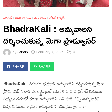
జనరల్
/
తాజా వార్తలు
/
తెలంగాణ
/
లోకల్ న్యూస్
BhadraKali : అమ్మవారిని
దర్శించుకున్న మెగా ప్రొడ్యూసర్
by
Admin
February 7, 2026
0
SHARE
SHARE
BhadraKali :
వరంగల్ భద్రకాళి అమ్మవారిని దర్శించుకున్న మెగా
ప్రొడ్యూసర్ సితార ఎంటర్టైన్మెంట్ అధినేత పి డి వి ప్రసాద్ కుటుంబ
సభ్యులు గతంలో కూడా అమ్మవారిని ప్రతి సారి వచ్చి అమ్మవారిని
దర్శించుకుంటున్నామని అమ్మవారిని నమ్ముకున్నాం ఎన్నో