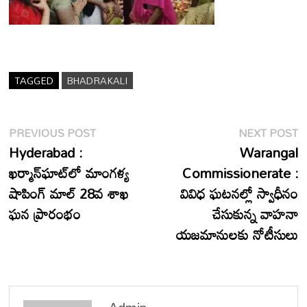
TAGGED
BHADRAKALI
Post
Previous
N
PREVIOUS POST
NEXT POST
post:
p
Hyderabad :
Warangal
navigation
ఖర్మాన్‌ఘాట్‌లో మాంగళ్య
Commissionerate :
షాపింగ్ మాల్ 28వ శాఖ
వివిధ ఘటనల్లో స్వాధీనం
ఘన ప్రారంభం
చేసుకున్న వాహనా
యజమానులకు నోటీసులు