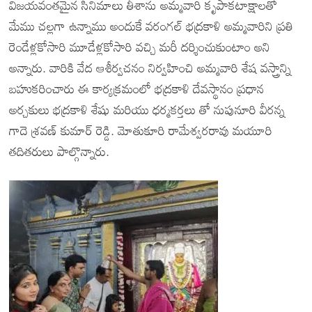
విజయవంతమైన సినిమాలు తీశాను అమ్మవారి కృపాకటాక్షాలతో
మేము చల్లగా ఉన్నాము అందుకే వరంగల్ భద్రకాళి అమ్మవారిని ప్రతి
రెండేళ్లకోసారి మూడేళ్లకోసారి వచ్చి మరీ దర్శించుకుంటాం అని
అన్నారు. వారికి వేద ఆశీర్వచనం నిర్వహించి అమ్మవారి శేష వస్త్రాన్ని
బహుకరించారు ఈ కార్యక్రమంలో భద్రకాళి దేవస్థానం ప్రధాన
అర్చకులు భద్రకాళి శేషు మరియు ధర్మకర్తలు తో నుపునూరి వీరన్న
గాదె శ్రవణ్ కుమార్ రెడ్డి. మోతుకూరి రామేశ్వరరావు మయూరి
తదితరులు పాల్గొన్నారు.