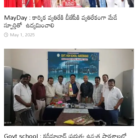
MayDay : కార్మిక వ్యతిరేకి బీజేపీకి వ్యతిరేకంగా మేడే
స్పూర్తితో ఉద్యమించాలి
May 1, 2025
Govt school : కరీమాబాద్ ప్రభుత్వ ఉన్నత పాఠశాలలో