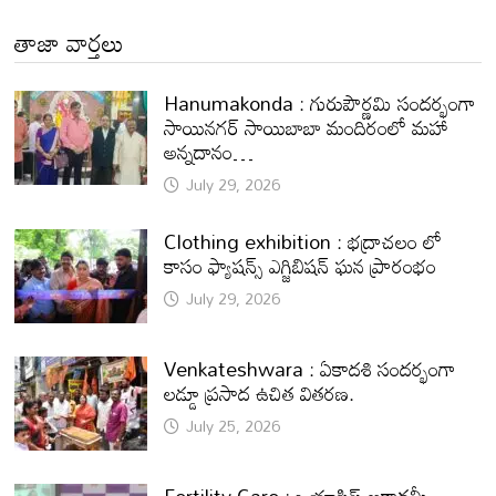
తాజా వార్తలు
Hanumakonda : గురుపౌర్ణమి సందర్భంగా
సాయినగర్‌ సాయిబాబా మందిరంలో మహా
అన్నదానం…
July 29, 2026
Clothing exhibition : భద్రాచలం లో
కాసం ఫ్యాషన్స్ ఎగ్జిబిషన్ ఘన ప్రారంభం
July 29, 2026
Venkateshwara : ఏకాదశి సందర్భంగా
లడ్డూ ప్రసాద ఉచిత వితరణ.
July 25, 2026
Fertility Care : ఒయాసిస్ అకాడమీ