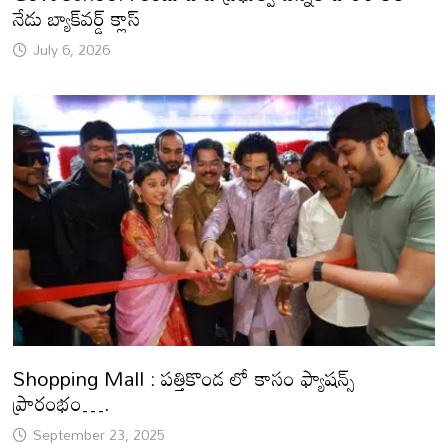
నేడు బ్యాక్‌వర్డ్ క్లాస్
July 6, 2026
Shopping Mall : పత్తికొండ లో కాసం ఫ్యాషన్స్
ప్రారంభం….
September 23, 2025