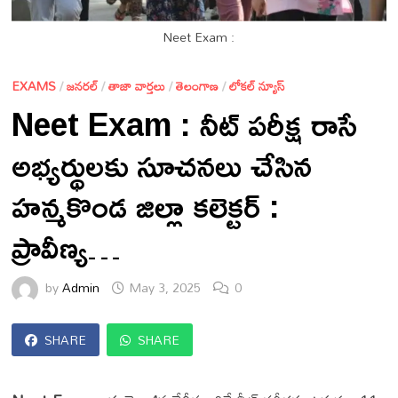
Neet Exam :
EXAMS
/
జనరల్
/
తాజా వార్తలు
/
తెలంగాణ
/
లోకల్ న్యూస్
Neet Exam : నీట్ పరీక్ష రాసే
అభ్యర్థులకు సూచనలు చేసిన
హన్మకొండ జిల్లా కలెక్టర్ :
ప్రావీణ్య…
by
Admin
May 3, 2025
0
SHARE
SHARE