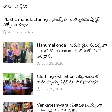
తాజా వార్తలు
Plastic manufacturing : హైటెక్స్ లో అంతర్జాతీయ ప్లాస్టిక్
ఎక్స్పో ప్రారంభం
August 7, 2026
Hanumakonda : గురుపౌర్ణమి సందర్భంగా
సాయినగర్‌ సాయిబాబా మందిరంలో మహా
అన్నదానం…
July 29, 2026
Clothing exhibition : భద్రాచలం లో
కాసం ఫ్యాషన్స్ ఎగ్జిబిషన్ ఘన ప్రారంభం
July 29, 2026
Venkateshwara : ఏకాదశి సందర్భంగా
లడ్డూ ప్రసాద ఉచిత వితరణ.