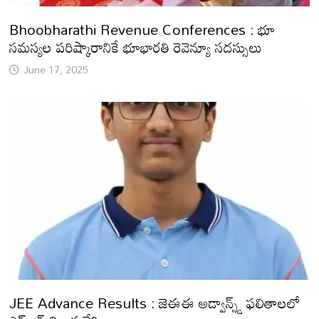
Bhoobharathi Revenue Conferences : భూ
సమస్యల పరిష్కారానికే భూభారతి రెవెన్యూ సదస్సులు
June 17, 2025
JEE Advance Results : జెఈఈ అడ్వాన్స్డ్ ఫలితాలలో