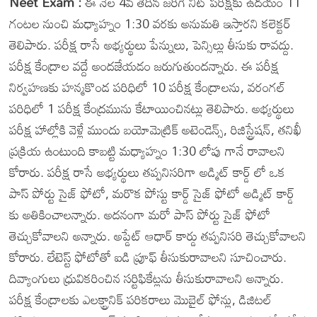
Neet Exam :
ఈ నెల 4వ తేదీన జరిగే నీట్ పరీక్షకు ఉదయం 11
గంటల నుంచి మధ్యాహ్నం 1:30 వరకు అనుమతి ఇస్తారని కలెక్టర్
తెలిపారు. పరీక్ష రాసే అభ్యర్థులు పేన్నులు, పెన్సిల్లు తీసుకు రావద్దు.
పరీక్ష కేంద్రాల వద్దే అందజేయడం జరుగుతుందన్నారు. ఈ పరీక్ష
నిర్వహణకు హన్మకొండ పరిధిలో 10 పరీక్ష కేంద్రాలను, వరంగల్
పరిధిలో 1 పరీక్ష కేంద్రమును కేటాయించినట్లు తెలిపారు. అభ్యర్థులు
పరీక్ష హాల్లోకి వెళ్లే ముందు బయోమెట్రిక్ అటెండెన్స్, రిజిస్ట్రేషన్, తనిఖీ
ప్రక్రియ ఉంటుంది కాబట్టి మధ్యాహ్నం 1:30 లోపు గానే రావాలని
కోరారు. పరీక్ష రాసే అభ్యర్థులు తప్పనిసరిగా అడ్మిట్ కార్డ్ లో ఒక
పాస్ పోర్టు సైజ్ ఫోటో, మరొక పోస్టు కార్డ్ సైజ్ ఫోటో అడ్మిట్ కార్డ్
కు అతికించాలన్నారు. అదనంగా మరో పాస్ పోర్టు సైజ్ ఫోటో
తెచ్చుకోవాలని అన్నారు. అప్డేట్ ఆధార్ కార్డు తప్పనిసరి తెచ్చుకోవాలని
కోరారు. లేటెస్ట్ ఫోటోతో ఐడి ప్రూఫ్ తీసుకురావాలని సూచించారు.
దివ్యాంగులు ధ్రువికరించిన సర్టిఫికేట్లను తీసుకురావాలని అన్నారు.
పరీక్ష కేంద్రాలకు ఎలక్ట్రానిక్ పరికరాలు మొబైల్ ఫోన్లు, డిజిటల్