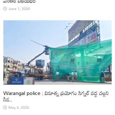
ఎస్ఆర్ విజయభేరి
June 1, 2026
Warangal police : వినూత్న ప్రయోగం సిగ్నల్ వద్ద చల్లని
నీడ..
May 4, 2026