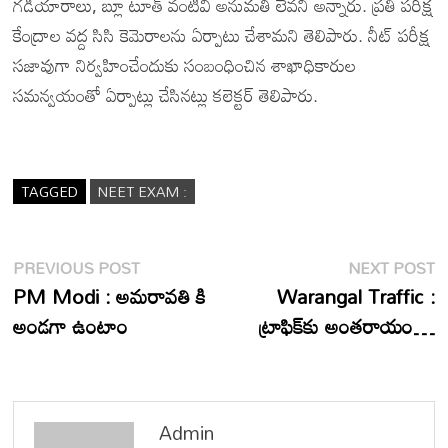
గడియారాలు, బ్లూ టూత్ వంటివి అనుమతి లేవని అన్నారు. ప్రతీ పరీక్ష
కేంద్రాల వద్ద సిసి కెమెరాలను ఏర్పాటు చేశామని తెలిపారు. నీట్ పరీక్ష
సజావుగా నిర్వహించేందుకు సంబంధించిన శాఖాధికారుల
సమన్వయంతో ఏర్పాట్లు చేసినట్లు కలెక్టర్ తెలిపారు.
TAGGED
NEET EXAM :
Post
Previous
N
PREVIOUS POST
NEXT POST
post:
p
PM Modi : అమరావతి కి
Warangal Traffic :
navigation
అండగా ఉంటాం
ట్రాఫిక్‌కు అంతరాయం…
Admin