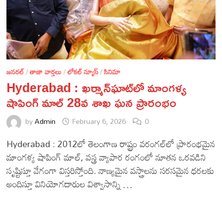
జనరల్
/
తాజా వార్తలు
/
లోకల్ న్యూస్
/
సినిమా
Hyderabad : ఖర్మాన్‌ఘాట్‌లో మాంగళ్య
షాపింగ్ మాల్ 28వ శాఖ ఘన ప్రారంభం
by
Admin
February 6, 2026
0
Hyderabad : 2012లో తెలంగాణ రాష్ట్రం వరంగల్‌లో ప్రారంభమైన
మాంగళ్య షాపింగ్ మాల్, వస్త్ర వ్యాపార రంగంలో నూతన ఒరవడిని
సృష్టిస్తూ వేగంగా విస్తరిస్తోంది. నాణ్యమైన వస్త్రాలను సరసమైన ధరలకు
అందిస్తూ వినియోగదారుల విశ్వాసాన్ని …