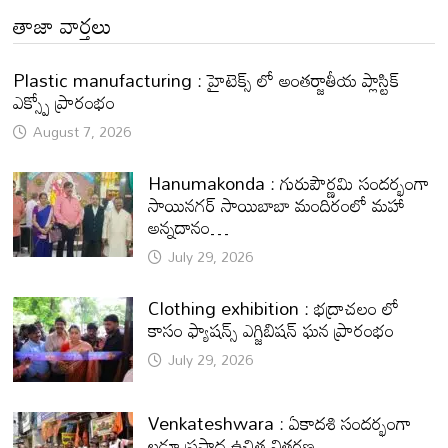
తాజా వార్తలు
Plastic manufacturing : హైటెక్స్ లో అంతర్జాతీయ ప్లాస్టిక్
ఎక్స్పో ప్రారంభం
August 7, 2026
Hanumakonda : గురుపౌర్ణమి సందర్భంగా
సాయినగర్‌ సాయిబాబా మందిరంలో మహా
అన్నదానం…
July 29, 2026
Clothing exhibition : భద్రాచలం లో
కాసం ఫ్యాషన్స్ ఎగ్జిబిషన్ ఘన ప్రారంభం
July 29, 2026
Venkateshwara : ఏకాదశి సందర్భంగా
లడ్డూ ప్రసాద ఉచిత వితరణ.