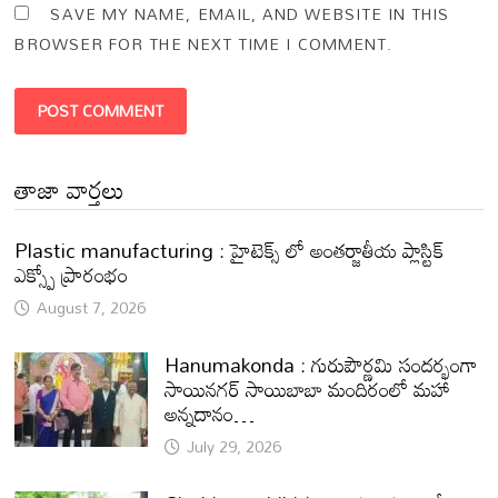
SAVE MY NAME, EMAIL, AND WEBSITE IN THIS
BROWSER FOR THE NEXT TIME I COMMENT.
తాజా వార్తలు
Plastic manufacturing : హైటెక్స్ లో అంతర్జాతీయ ప్లాస్టిక్
ఎక్స్పో ప్రారంభం
August 7, 2026
Hanumakonda : గురుపౌర్ణమి సందర్భంగా
సాయినగర్‌ సాయిబాబా మందిరంలో మహా
అన్నదానం…
July 29, 2026