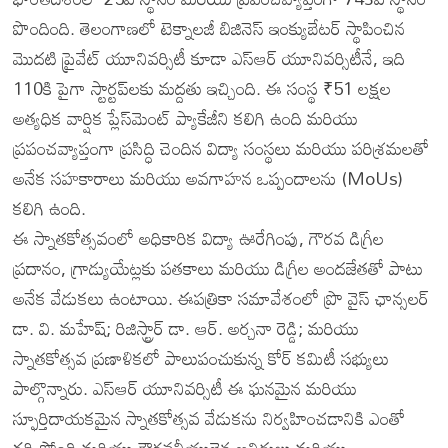
పొందింది. తెలంగాణలో టెక్నాలజీ బిజినెస్ ఇంక్యుబేటర్ స్థాపించిన
మొదటి ప్రైవేట్ యూనివర్సిటీ కూడా ఎస్‌ఆర్ యూనివర్సిటీనే, ఇది
110కి పైగా స్టార్టప్‌లకు మద్దతు ఇచ్చింది. ఈ సంస్థ ₹51 లక్షల
అత్యధిక వార్షిక ప్లేస్‌మెంట్ ప్యాకేజీని కలిగి ఉంది మరియు
ప్రపంచవ్యాప్తంగా ప్రసిద్ధి చెందిన విద్యా సంస్థలు మరియు పరిశ్రమలతో
అనేక సహకారాలు మరియు అవగాహన ఒప్పందాలను (MoUs)
కలిగి ఉంది.
ఈ స్నాతకోత్సవంలో అధికారిక విద్యా ఊరేగింపు, గౌరవ డిగ్రీల
ప్రదానం, గ్రాడ్యుయేట్లకు పతకాలు మరియు డిగ్రీల అందజేతతో పాటు
అనేక వేడుకలు ఉంటాయి. ఈపత్రికా సమావేశంలో ప్రొ వైస్ ఛాన్సలర్
డా. వి. మహేష్; రిజిస్ట్రార్ డా. ఆర్. అర్చనా రెడ్డి; మరియు
స్నాతకోత్సవ ప్రణాళికలో పాలుపంచుకున్న కోర్ కమిటీ సభ్యులు
పాల్గొన్నారు. ఎస్‌ఆర్ యూనివర్సిటీ ఈ ఘనమైన మరియు
స్ఫూర్తిదాయకమైన స్నాతకోత్సవ వేడుకను నిర్వహించడానికి ఎంతో
గర్విస్తోంది మరియు గౌరవనీయులైన అతిథులు మరియు