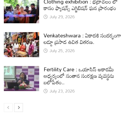
Clothing exhibition : భద్రాచలం లో
కాసం ఫ్యాషన్స్ ఎగ్జిబిషన్ ఘన ప్రారంభం
July 29, 2026
Venkateshwara : ఏకాదశి సందర్భంగా
లడ్డూ ప్రసాద ఉచిత వితరణ.
July 25, 2026
Fertility Care : ఒయాసిస్ అకాడమీ
ఆధ్వర్యంలో సంతాన సంరక్షణ వ్యవస్థను
బలోపేతం..
July 23, 2026