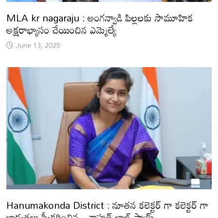
MLA kr nagaraju : అంగన్వాడి పిల్లలకు సామూహిక
అక్షరాభ్యాసం చేయించిన ఎమ్మెల్యే
June 13, 2025
Hanumakonda District : నూతన కలెక్టర్ గా కలెక్టర్ గా
బాధ్యతలు స్వీకరించిన.. చాహత్ బాజ్ పాయ్