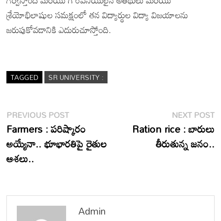
శ్రేయోభిలాషుల సమక్షంలో తన విద్యార్థుల విద్యా విజయాలను
జరుపుకోవడానికి ఎదురుచూస్తోంది.
TAGGED
SR UNIVERSITY :
Post
Previous
N
PREVIOUS POST
NEXT POST
post:
p
Farmers : పరిష్కారం
Ration rice : బారులు
navigation
అయ్యేనా.. భూభారతిపై రైతుల
తీరుతున్న జనం..
ఆశలు..
Admin