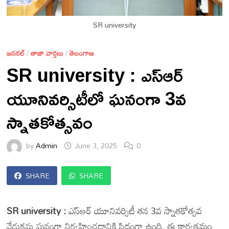
SR university
జనరల్
/
తాజా వార్తలు
/
తెలంగాణ
SR university : ఎస్‌ఆర్
యూనివర్సిటీలో ఘనంగా 3వ
స్నాతకోత్సవం
by
Admin
June 3, 2025
0
SHARE
SHARE
SR university :
ఎస్‌ఆర్ యూనివర్సిటీ తన 3వ స్నాతకోత్సవ
వేడుకను ఘనంగా నిర్వహించడానికి సిద్ధంగా ఉంది. ఈ కార్యక్రమం