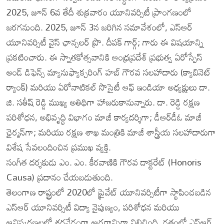
2025, జూన్ 6వ తేదీ శుక్రవారం యూనివర్సిటీ ప్రాంగణంలో
జరగనుంది. 2025, జూన్ 3న జరిగిన సమావేశంలో, ఎస్‌ఆర్
యూనివర్సిటీ వైస్ ఛాన్సలర్ ప్రొ. దీపక్ గార్గ్; గారు ఈ విషయాన్ని
ప్రకటించారు. ఈ స్నాతకోత్సవానికి ఆంధ్రప్రదేశ్ ప్రభుత్వ ఏరోస్పేస్
అండ్ డిఫెన్స్ మ్యానుఫ్యాక్చరింగ్ హబ్ గౌరవ సలహాదారు (క్యాబినెట్
ర్యాంక్) మరియు ఏరోనాటికల్ సొసైటీ ఆఫ్ ఇండియా అధ్యక్షులు డా.
జి. సతీష్ రెడ్డి ముఖ్య అతిథిగా హాజరుకానున్నారు. డా. రెడ్డి రక్షణ
పరిశోధన, అభివృద్ధి విభాగం మాజీ కార్యదర్శిగా; డీఆర్‌డీఓ మాజీ
ఛైర్మన్‌గా; మరియు రక్షణ శాఖ మంత్రికి మాజీ శాస్త్రీయ సలహాదారుగా
విశేష సేవలందించిన ప్రముఖ వ్యక్తి.
సంగీత దర్శకుడు ఎం. ఎం. కీరవాణికి గౌరవ డాక్టరేట్ (Honoris
Causa) ప్రదానం చేయబడుతుంది.
తెలంగాణ రాష్ట్రంలో 2020లో ప్రైవేట్ యూనివర్సిటీగా స్థాపించబడిన
ఎస్‌ఆర్ యూనివర్సిటీ విద్యా నైపుణ్యం, పరిశోధన మరియు
ఆవిష్కరణలలో శరవేగంగా అగ్రగామిగా నిలిచింది. గతంలో ఎస్‌ఆర్