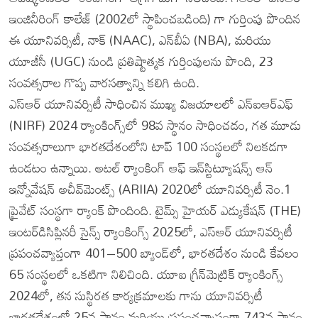
ఇంజినీరింగ్ కాలేజ్ (2002లో స్థాపించబడింది) గా గుర్తింపు పొందిన
ఈ యూనివర్సిటీ, నాక్ (NAAC), ఎన్‌బీఏ (NBA), మరియు
యూజీసీ (UGC) నుండి ప్రతిష్టాత్మక గుర్తింపులను పొంది, 23
సంవత్సరాల గొప్ప వారసత్వాన్ని కలిగి ఉంది.
ఎస్‌ఆర్ యూనివర్సిటీ సాధించిన ముఖ్య విజయాలలో ఎన్‌ఐఆర్‌ఎఫ్
(NIRF) 2024 ర్యాంకింగ్స్‌లో 98వ స్థానం సాధించడం, గత మూడు
సంవత్సరాలుగా భారతదేశంలోని టాప్ 100 సంస్థలలో నిలకడగా
ఉండటం ఉన్నాయి. అటల్ ర్యాంకింగ్ ఆఫ్ ఇన్‌స్టిట్యూషన్స్ ఆన్
ఇన్నోవేషన్ అచీవ్‌మెంట్స్ (ARIIA) 2020లో యూనివర్సిటీ నెం.1
ప్రైవేట్ సంస్థగా ర్యాంక్ పొందింది. టైమ్స్ హైయర్ ఎడ్యుకేషన్ (THE)
ఇంటర్‌డిసిప్లినరీ సైన్స్ ర్యాంకింగ్స్ 2025లో, ఎస్‌ఆర్ యూనివర్సిటీ
ప్రపంచవ్యాప్తంగా 401–500 బ్యాండ్‌లో, భారతదేశం నుండి కేవలం
65 సంస్థలలో ఒకటిగా నిలిచింది. యూఐ గ్రీన్‌మెట్రిక్ ర్యాంకింగ్స్
2024లో, తన సుస్థిరత కార్యక్రమాలకు గాను యూనివర్సిటీ
భారతదేశంలో 25వ స్థానం మరియు ప్రపంచవ్యాప్తంగా 743వ స్థానం