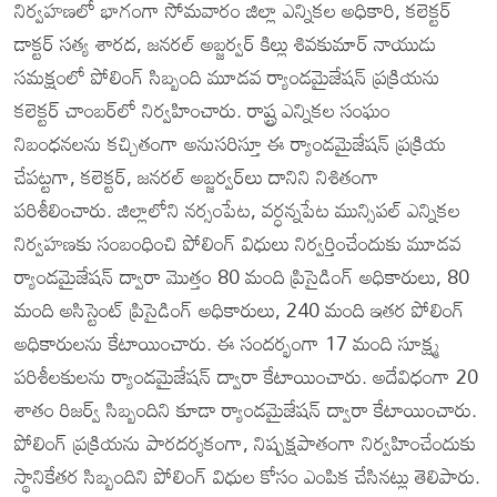
నిర్వహణలో భాగంగా సోమవారం జిల్లా ఎన్నికల అధికారి, కలెక్టర్
డాక్టర్ సత్య శారద, జనరల్ అబ్జర్వర్ కిల్లు శివకుమార్ నాయుడు
సమక్షంలో పోలింగ్ సిబ్బంది మూడవ ర్యాండమైజేషన్ ప్రక్రియను
కలెక్టర్ చాంబర్‌లో నిర్వహించారు. రాష్ట్ర ఎన్నికల సంఘం
నిబంధనలను కచ్చితంగా అనుసరిస్తూ ఈ ర్యాండమైజేషన్ ప్రక్రియ
చేపట్టగా, కలెక్టర్, జనరల్ అబ్జర్వర్‌లు దానిని నిశితంగా
పరిశీలించారు. జిల్లాలోని నర్సంపేట, వర్ధన్నపేట మున్సిపల్ ఎన్నికల
నిర్వహణకు సంబంధించి పోలింగ్ విధులు నిర్వర్తించేందుకు మూడవ
ర్యాండమైజేషన్ ద్వారా మొత్తం 80 మంది ప్రిసైడింగ్ అధికారులు, 80
మంది అసిస్టెంట్ ప్రిసైడింగ్ అధికారులు, 240 మంది ఇతర పోలింగ్
అధికారులను కేటాయించారు. ఈ సందర్భంగా 17 మంది సూక్ష్మ
పరిశీలకులను ర్యాండమైజేషన్ ద్వారా కేటాయించారు. అదేవిధంగా 20
శాతం రిజర్వ్ సిబ్బందిని కూడా ర్యాండమైజేషన్ ద్వారా కేటాయించారు.
పోలింగ్ ప్రక్రియను పారదర్శకంగా, నిష్పక్షపాతంగా నిర్వహించేందుకు
స్థానికేతర సిబ్బందిని పోలింగ్ విధుల కోసం ఎంపిక చేసినట్లు తెలిపారు.