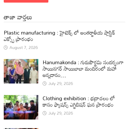
తాజా వార్తలు
Plastic manufacturing : హైటెక్స్ లో అంతర్జాతీయ ప్లాస్టిక్
ఎక్స్పో ప్రారంభం
August 7, 2026
Hanumakonda : గురుపౌర్ణమి సందర్భంగా
సాయినగర్‌ సాయిబాబా మందిరంలో మహా
అన్నదానం…
July 29, 2026
Clothing exhibition : భద్రాచలం లో
కాసం ఫ్యాషన్స్ ఎగ్జిబిషన్ ఘన ప్రారంభం
July 29, 2026