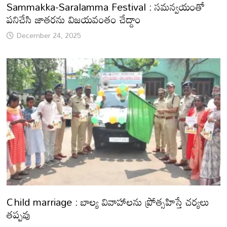
Sammakka-Saralamma Festival : సమన్వయంతో
పనిచేసి జాతరను విజయవంతం చేద్దాం
December 24, 2025
Child marriage : బాల్య వివాహాలను ప్రోత్సహిస్తే చర్యలు
తప్పవు