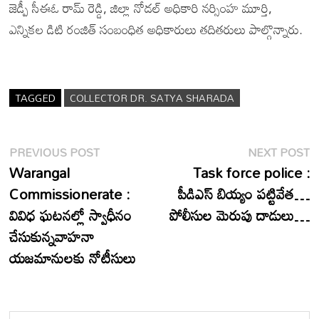
జెడ్పీ సీఈఓ రామ్ రెడ్డి, జిల్లా నోడల్ అధికారి నర్సింహ మూర్తి,
ఎన్నికల డిటి రంజిత్ సంబంధిత అధికారులు తదితరులు పాల్గొన్నారు.
TAGGED
COLLECTOR DR. SATYA SHARADA
Post
Previous
N
PREVIOUS POST
NEXT POST
post:
p
Warangal
Task force police :
navigation
Commissionerate :
పీడిఎస్ బియ్యం పట్టివేత…
వివిధ ఘటనల్లో స్వాధీనం
పోలీసుల మెరుపు దాడులు…
చేసుకున్నవాహనా
యజమానులకు నోటీసులు