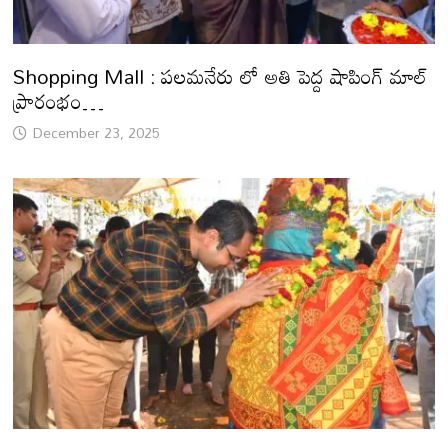
Shopping Mall : పలమనేరు లో అతి పెద్ద షాపింగ్ మాల్
ప్రారంభం…
December 23, 2025