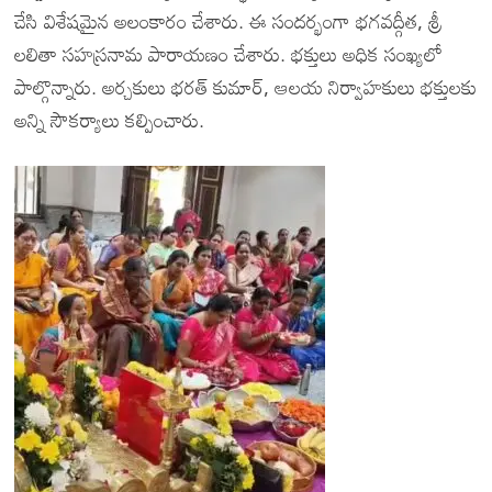
చేసి విశేషమైన అలంకారం చేశారు. ఈ సందర్భంగా భగవద్గీత, శ్రీ
లలితా సహస్రనామ పారాయణం చేశారు. భక్తులు అధిక సంఖ్యలో
పాల్గొన్నారు. అర్చకులు భరత్ కుమార్, ఆలయ నిర్వాహకులు భక్తులకు
అన్ని సౌకర్యాలు కల్పించారు.