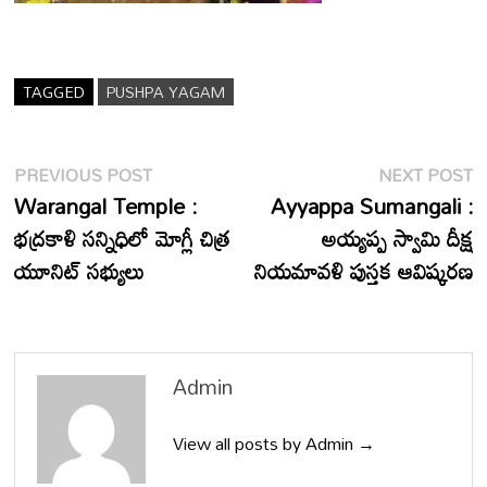
TAGGED
PUSHPA YAGAM
Post
Previous
N
PREVIOUS POST
NEXT POST
post:
p
Warangal Temple :
Ayyappa Sumangali :
navigation
భద్రకాళి సన్నిధిలో మోగ్లీ చిత్ర
అయ్యప్ప స్వామి దీక్ష
యూనిట్ సభ్యులు
నియమావళి పుస్తక ఆవిష్కరణ
Admin
View all posts by Admin →