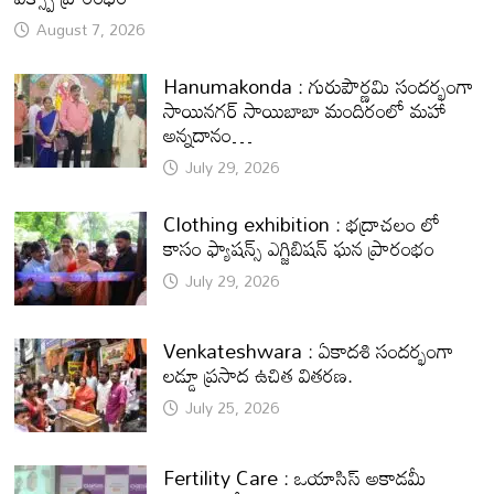
August 7, 2026
Hanumakonda : గురుపౌర్ణమి సందర్భంగా
సాయినగర్‌ సాయిబాబా మందిరంలో మహా
అన్నదానం…
July 29, 2026
Clothing exhibition : భద్రాచలం లో
కాసం ఫ్యాషన్స్ ఎగ్జిబిషన్ ఘన ప్రారంభం
July 29, 2026
Venkateshwara : ఏకాదశి సందర్భంగా
లడ్డూ ప్రసాద ఉచిత వితరణ.
July 25, 2026
Fertility Care : ఒయాసిస్ అకాడమీ