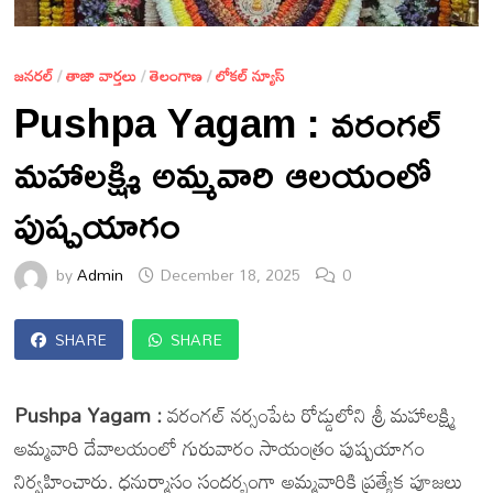
జనరల్
/
తాజా వార్తలు
/
తెలంగాణ
/
లోకల్ న్యూస్
Pushpa Yagam : వరంగల్
మహాలక్ష్మి అమ్మవారి ఆలయంలో
పుష్పయాగం
by
Admin
December 18, 2025
0
SHARE
SHARE
Pushpa Yagam :
వరంగల్ నర్సంపేట రోడ్డులోని శ్రీ మహాలక్ష్మి
అమ్మవారి దేవాలయంలో గురువారం సాయంత్రం పుష్పయాగం
నిర్వహించారు. ధనుర్మాసం సందర్భంగా అమ్మవారికి ప్రత్యేక పూజలు