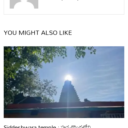
YOU MIGHT ALSO LIKE
Siddeshwara temple : హన్మకొండలోని