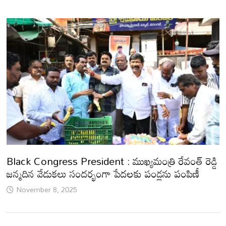
Black Congress President : ముఖ్యమంత్రి రేవంత్ రెడ్డి
జన్మదిన వేడుకలు సందర్భంగా పేదలకు పండ్లను పంపిణీ
November 8, 2025