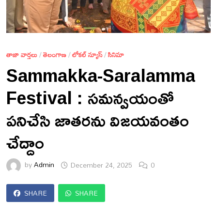
తాజా వార్తలు
/
తెలంగాణ
/
లోకల్ న్యూస్
/
సినిమా
Sammakka-Saralamma
Festival : సమన్వయంతో
పనిచేసి జాతరను విజయవంతం
చేద్దాం
by
Admin
December 24, 2025
0
SHARE
SHARE