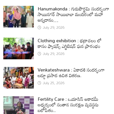
Hanumakonda : గురుపౌర్ణమి సందర్భంగా
సాయినగర్‌ సాయిబాబా మందిరంలో మహా
అన్నదానం…
July 29, 2026
Clothing exhibition : భద్రాచలం లో
కాసం ఫ్యాషన్స్ ఎగ్జిబిషన్ ఘన ప్రారంభం
July 29, 2026
Venkateshwara : ఏకాదశి సందర్భంగా
లడ్డూ ప్రసాద ఉచిత వితరణ.
July 25, 2026
Fertility Care : ఒయాసిస్ అకాడమీ
ఆధ్వర్యంలో సంతాన సంరక్షణ వ్యవస్థను
బలోపేతం..