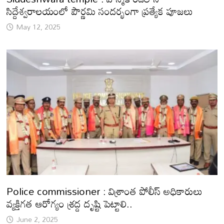
సిద్దేశ్వరాలయంలో పౌర్ణమి సందర్భంగా ప్రత్యేక పూజలు
May 12, 2025
Police commissioner : విశ్రాంత పోలీస్‌ అధికారులు
వ్యక్తిగత ఆరోగ్యం శ్రద్ద దృష్టి పెట్టాలి..
June 2, 2025