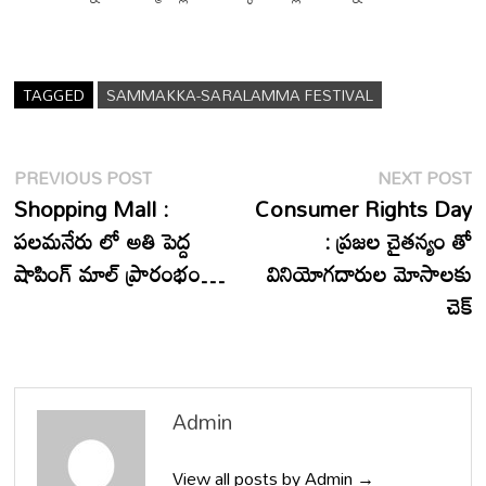
TAGGED
SAMMAKKA-SARALAMMA FESTIVAL
Post
Previous
N
PREVIOUS POST
NEXT POST
post:
p
Shopping Mall :
Consumer Rights Day
navigation
పలమనేరు లో అతి పెద్ద
: ప్రజల చైతన్యం తో
షాపింగ్ మాల్ ప్రారంభం…
వినియోగదారుల మోసాలకు
చెక్
Admin
View all posts by Admin →