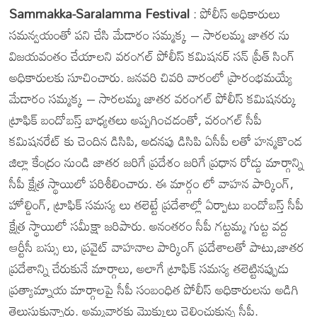
Sammakka-Saralamma Festival
: పోలీస్ అధికారులు
సమన్వయంతో పని చేసి మేడారం సమ్మక్క – సారలమ్మ జాతర ను
విజయవంతం చేయాలని వరంగల్ పోలీస్ కమిషనర్ సన్ ప్రీత్ సింగ్
అధికారులకు సూచించారు. జనవరి చివరి వారంలో ప్రారంభమయ్యే
మేడారం సమ్మక్క – సారలమ్మ జాతర వరంగల్ పోలీస్ కమిషనర్కు
ట్రాఫిక్ బందోబస్త్ బాధ్యతలు అప్పగించడంతో, వరంగల్ సీపీ
కమిషనరేట్ కు చెందిన డిసిపి, అదనపు డిసిపి ఏసీపీ లతో హన్మకొండ
జిల్లా కేంద్రం నుండి జాతర జరిగే ప్రదేశం జరిగే ప్రధాన రోడ్డు మార్గాన్ని
సీపీ క్షేత్ర స్థాయిలో పరిశీలించారు. ఈ మార్గం లో వాహన పార్కింగ్,
హోల్డింగ్, ట్రాఫిక్ సమస్య లు తలెట్టే ప్రదేశాల్లో ఏర్పాటు బందోబస్త్ సీపీ
క్షేత్ర స్థాయిలో సమీక్షా జరిపారు. అనంతరం సీపీ గట్టమ్మ గుట్ట వద్ద
ఆర్టీసీ బస్సు లు, ప్రవైట్ వాహనాల పార్కింగ్ ప్రదేశాలతో పాటు,జాతర
ప్రదేశాన్ని చేరుకునే మార్గాలు, అలాగే ట్రాఫిక్ సమస్య తలెట్టినప్పుడు
ప్రత్యామ్నాయ మార్గాలపై సీపీ సంబంధిత పోలీస్ అధికారులను అడిగి
తెలుసుకున్నారు. అమ్మవార్లకు మొక్కులు చెల్లించుకున్న సీపీ.