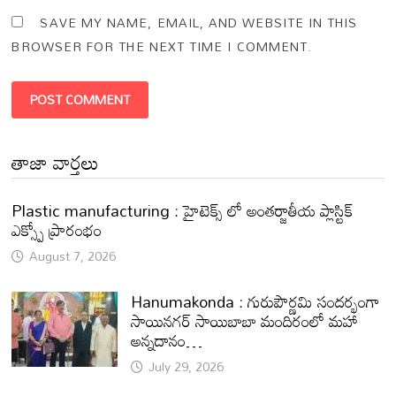
SAVE MY NAME, EMAIL, AND WEBSITE IN THIS
BROWSER FOR THE NEXT TIME I COMMENT.
తాజా వార్తలు
Plastic manufacturing : హైటెక్స్ లో అంతర్జాతీయ ప్లాస్టిక్
ఎక్స్పో ప్రారంభం
August 7, 2026
Hanumakonda : గురుపౌర్ణమి సందర్భంగా
సాయినగర్‌ సాయిబాబా మందిరంలో మహా
అన్నదానం…
July 29, 2026