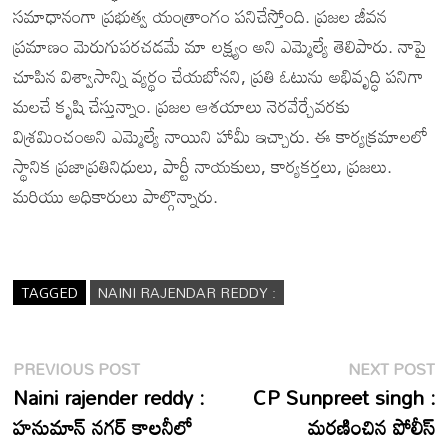
సమాధానంగా ప్రభుత్వ యంత్రాంగం పనిచేస్తోంది. ప్రజల జీవన
ప్రమాణం మెరుగుపరచడమే మా లక్ష్యం అని ఎమ్మెల్యే తెలిపారు. నాపై
చూపిన విశ్వాసాన్ని వ్యర్థం చేయబోనని, ప్రతి ఓటును అభివృద్ధి పనిగా
మలచే కృషి చేస్తున్నాం. ప్రజల ఆశయాలు నెరవేర్చేవరకు
విశ్రమించంఅని ఎమ్మెల్యే నాయిని హామీ ఇచ్చారు. ఈ కార్యక్రమాలలో
స్థానిక ప్రజాప్రతినిధులు, పార్టీ నాయకులు, కార్యకర్తలు, ప్రజలు.
మరియు అధికారులు పాల్గొన్నారు.
TAGGED
NAINI RAJENDAR REDDY :
Post
Previous
N
PREVIOUS POST
NEXT POST
post:
p
Naini rajender reddy :
CP Sunpreet singh :
navigation
హనుమాన్ నగర్ కాలనీలో
మరణించిన పోలీస్