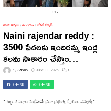
mla
తాజా వార్తలు
/
తెలంగాణ
/
లోకల్ న్యూస్
Naini rajendar reddy :
3500 పేదలకు ఇందిరమ్మ ఇండ్ల
కలను సాకారం చేస్తాం…
by
Admin
June 11, 2025
0
SHARE
SHARE
*సబ్బండ వర్గాల సంక్షేమమే ప్రజా ప్రభుత్వ ధ్యేయం: ఎమ్మెల్యే*