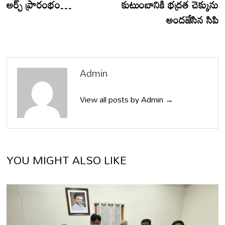
అర్చ్ ప్రారంభం…
కుటుంబానికి భద్రత చెక్కును
అందజేసిన సిపి
Admin
View all posts by Admin →
YOU MIGHT ALSO LIKE