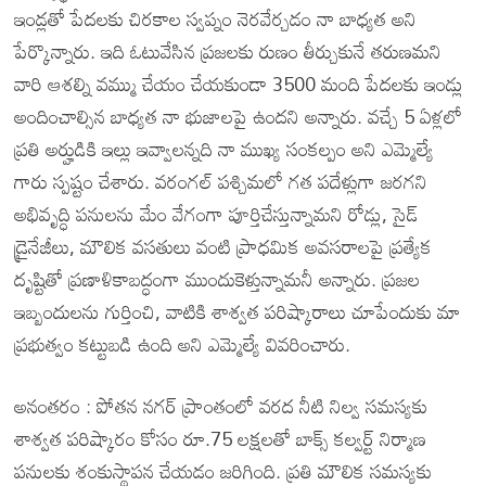
ఇండ్లతో పేదలకు చిరకాల స్వప్నం నెరవేర్చడం నా బాధ్యత అని
పేర్కొన్నారు. ఇది ఓటువేసిన ప్రజలకు రుణం తీర్చుకునే తరుణమని
వారి ఆశల్ని వమ్ము చేయం చేయకుండా 3500 మంది పేదలకు ఇండ్లు
అందించాల్సిన బాధ్యత నా భుజాలపై ఉందని అన్నారు. వచ్చే 5 ఏళ్లలో
ప్రతి అర్హుడికి ఇల్లు ఇవ్వాలన్నది నా ముఖ్య సంకల్పం అని ఎమ్మెల్యే
గారు స్పష్టం చేశారు. వరంగల్ పశ్చిమలో గత పదేళ్లుగా జరగని
అభివృద్ధి పనులను మేం వేగంగా పూర్తిచేస్తున్నామని రోడ్లు, సైడ్
డ్రైనేజీలు, మౌలిక వసతులు వంటి ప్రాధమిక అవసరాలపై ప్రత్యేక
దృష్టితో ప్రణాళికాబద్ధంగా ముందుకెళ్తున్నామనీ అన్నారు. ప్రజల
ఇబ్బందులను గుర్తించి, వాటికి శాశ్వత పరిష్కారాలు చూపేందుకు మా
ప్రభుత్వం కట్టుబడి ఉంది అని ఎమ్మెల్యే వివరించారు.
అనంతరం : పోతన నగర్ ప్రాంతంలో వరద నీటి నిల్వ సమస్యకు
శాశ్వత పరిష్కారం కోసం రూ.75 లక్షలతో బాక్స్ కల్వర్ట్ నిర్మాణ
పనులకు శంకుస్థాపన చేయడం జరిగింది. ప్రతి మౌలిక సమస్యకు