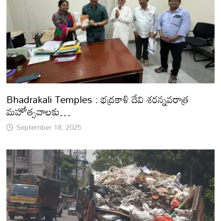
Bhadrakali Temples : భద్రకాళి దేవి శరన్నవరాత్ర
మహోత్సవాలకు…
September 18, 2025