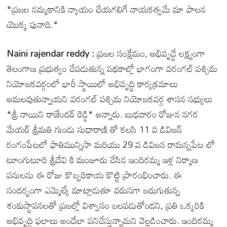
*ప్రజల నమ్మకానికి న్యాయం చేయగలిగే నాయకత్వమే మా పాలన
యొక్క పునాది.*
Naini rajendar reddy :
ప్రజల సంక్షేమం, అభివృద్ధే లక్ష్యంగా
తెలంగాణ ప్రభుత్వం చేపడుతున్న పథకాల్లో భాగంగా వరంగల్ పశ్చిమ
నియోజకవర్గంలో భారీ స్థాయిలో అభివృద్ధి కార్యక్రమాలు
అమలవుతున్నాయని వరంగల్ పశ్చిమ నియోజకవర్గ శాసన సభ్యులు
*శ్రీ నాయిని రాజేందర్ రెడ్డి* అన్నారు. బుధవారం రోజున నగర
మేయర్ శ్రీమతి గుండు సుధారాణి తో కలసి 11 వ డివిజన్
రంగంపేటలో ఫాతిమున్నిసా మరియు 29 వ డివిజన రామన్నపేట లో
టూంగుటూరి శ్రీదేవి కి మంజూరు చేసిన ఇందిరమ్మ ఇళ్ల నిర్మాణ
పనులను ఈ రోజు కొబ్బరికాయ కొట్టి ప్రారంభించారు. ఈ
సందర్భంగా ఎమ్మెల్యే మాట్లాడుతూ వరుసగా జరుగుతున్న
శంకుస్థాపనలతో ప్రజల్లో విశ్వాసం బలపడుతోందని, ప్రతి ఒక్కరికి
అభివృద్ధి ఫలాలు అందేలా పనిచేస్తున్నామని వెల్లడించారు. ఇందిరమ్మ