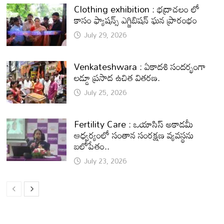
Clothing exhibition : భద్రాచలం లో
కాసం ఫ్యాషన్స్ ఎగ్జిబిషన్ ఘన ప్రారంభం
July 29, 2026
Venkateshwara : ఏకాదశి సందర్భంగా
లడ్డూ ప్రసాద ఉచిత వితరణ.
July 25, 2026
Fertility Care : ఒయాసిస్ అకాడమీ
ఆధ్వర్యంలో సంతాన సంరక్షణ వ్యవస్థను
బలోపేతం..
July 23, 2026