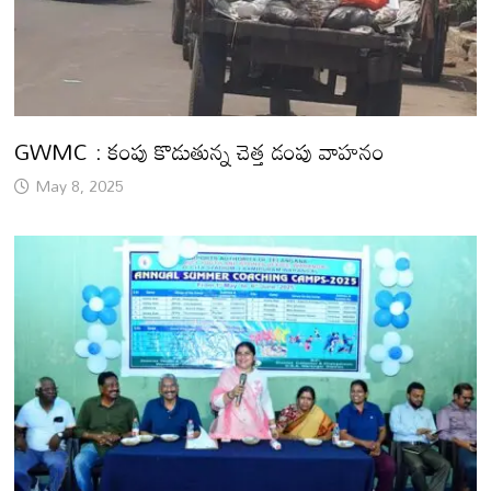
GWMC : కంపు కొడుతున్న చెత్త డంపు వాహనం
May 8, 2025