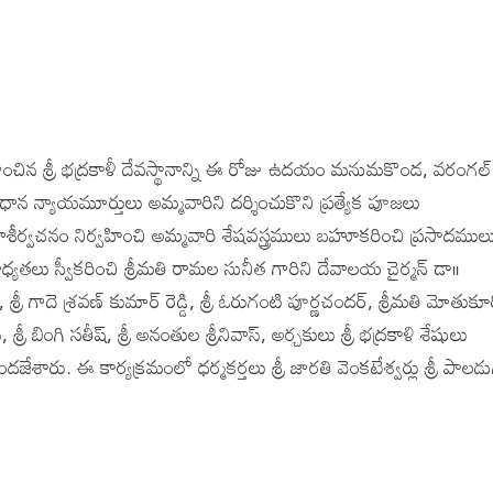
ాంచిన శ్రీ భద్రకాళీ దేవస్థానాన్ని ఈ రోజు ఉదయం మనుమకొండ, వరంగల్
 న్యాయమూర్తులు అమ్మవారిని దర్శించుకొని ప్రత్యేక పూజలు
వచనం నిర్వహించి అమ్మవారి శేషవస్త్రములు బహూకరించి ప్రసాదముల
ు స్వీకరించి శ్రీమతి రామల సునీత గారిని దేవాలయ చైర్మన్ డా॥
 శ్రీ గాదె శ్రవణ్ కుమార్ రెడ్డి, శ్రీ ఓరుగంటి పూర్ణచందర్, శ్రీమతి మోతుకూ
్రీ బింగి సతీష్, శ్రీ అనంతుల శ్రీనివాస్, అర్చకులు శ్రీ భద్రకాళి శేషులు
శారు. ఈ కార్యక్రమంలో ధర్మకర్తలు శ్రీ జారతి వెంకటేశ్వర్లు శ్రీ పాలడ