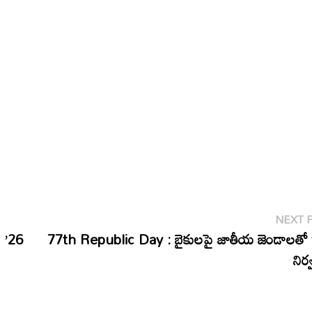
NEXT 
ో ’26
77th Republic Day : బైకులపై జాతీయ జెండాలతో ర
నిర