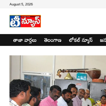
Skip
August 5, 2026
to
content
తాజా వార్తలు
తెలంగాణ
లోకల్ న్యూస్
జన