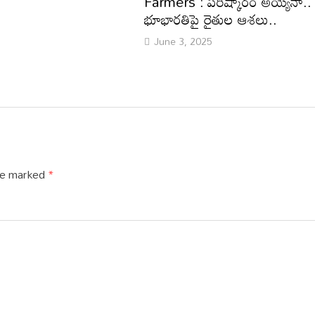
Farmers : పరిష్కారం అయ్యేనా..
భూభారతిపై రైతుల ఆశలు..
June 3, 2025
are marked
*