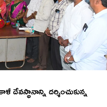
దేవస్థానాన్ని దర్శించుకున్న