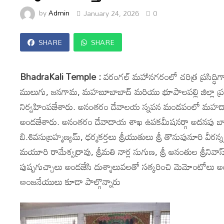
by
Admin
January 24, 2026
0
SHARE
SHARE
BhadraKali Temple :
వరంగల్ మహానగరంలో చరిత్ర ప్రసిద్ధిగ
ములుగు, జనగామ, మహబూబాబాద్ మరియు భూపాలపల్లి జిల్లా ప్రధాన
నిర్వహింపజేశారు. అనంతరం దేవాలయ స్నపన మండపంలో మహదాశీర్
అందజేశారు. అనంతరం దేవాదాయ శాఖ ఉపకమీషనర్గా అదనపు బాధ్యతల
బి.శివసుబ్రహ్మణ్యమ్, ధర్మకర్తలు శ్రీయుతులు శ్రీ తొనుపునూరి వీరన్న,
మయూరి రామేశ్వర్రావు, శ్రీమతి నార్ల సుగుణ, శ్రీ అనంతుల శ్రీనివాస్, శ
పుష్పగుచ్చాలు అందజేసి దుశ్శాలువలతో సత్కరించి మెమోంటోలు అందజే
ఆంజనేయులు కూడా పాల్గొన్నారు