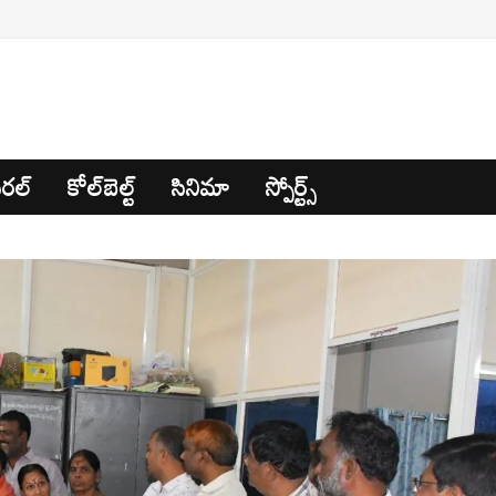
రల్
కోల్‌బెల్ట్
సినిమా
స్పోర్ట్స్