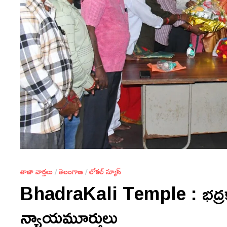
తాజా వార్తలు
/
తెలంగాణ
/
లోకల్ న్యూస్
BhadraKali Temple : భద్రకాళీ 
న్యాయమూర్తులు