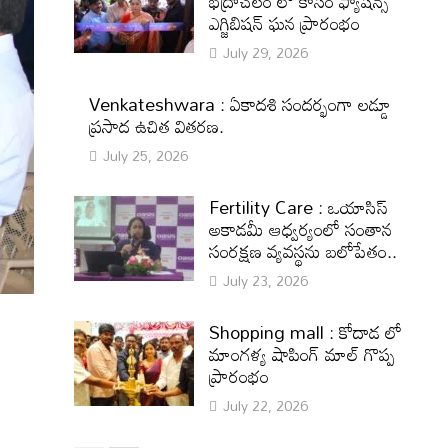
భద్రాచలం లో కాసం ఫ్యాషన్స్
ఎగ్జిబిషన్ ఘన ప్రారంభం
July 29, 2026
Venkateshwara : ఏకాదశి సందర్భంగా లడ్డూ
ప్రసాద ఉచిత వితరణ.
July 25, 2026
Fertility Care : ఒయాసిస్
అకాడమీ ఆధ్వర్యంలో సంతాన
సంరక్షణ వ్యవస్థను బలోపేతం..
July 23, 2026
Shopping mall : కోదాడ లో
మాంగళ్య షాపింగ్ మాల్ గొప్ప
ప్రారంభం
July 22, 2026