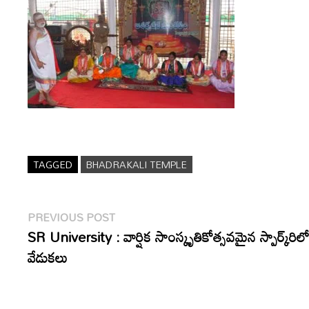
TAGGED
BHADRAKALI TEMPLE
Post
Previous
PREVIOUS POST
post:
SR University : వార్షిక సాంస్కృతికోత్సవమైన స్పార్క్‌రిల
navigation
వేడుకలు