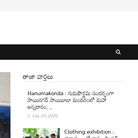
తాజా వార్తలు
Hanumakonda : గురుపౌర్ణమి సందర్భంగా
సాయినగర్‌ సాయిబాబా మందిరంలో మహా
అన్నదానం…
July 29, 2026
Clothing exhibition :