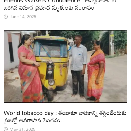
Friends Walkers Condolence : అహ్మదాబాద్ లో
జరిగిన విమాన ప్రమాద మృతులకు సంతాపం
June 14, 2025
World tobacco day : తంబాకూ వాడకాన్ని తగ్గించేందుకు
ప్రజల్లో అవగాహన పెంచడం..
May 31, 2025