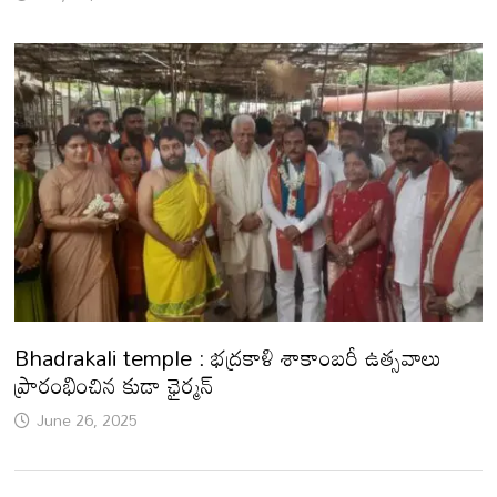
Bhadrakali temple : భద్రకాళి శాకాంబరీ ఉత్సవాలు
ప్రారంభించిన కుడా ఛైర్మన్
June 26, 2025