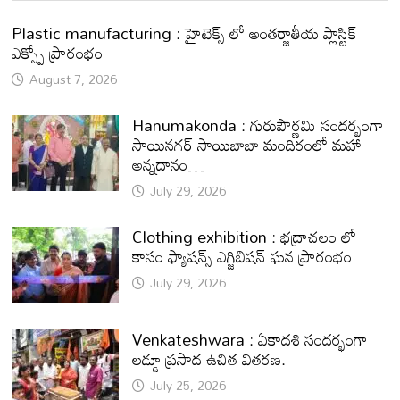
Plastic manufacturing : హైటెక్స్ లో అంతర్జాతీయ ప్లాస్టిక్
ఎక్స్పో ప్రారంభం
August 7, 2026
Hanumakonda : గురుపౌర్ణమి సందర్భంగా
సాయినగర్‌ సాయిబాబా మందిరంలో మహా
అన్నదానం…
July 29, 2026
Clothing exhibition : భద్రాచలం లో
కాసం ఫ్యాషన్స్ ఎగ్జిబిషన్ ఘన ప్రారంభం
July 29, 2026
Venkateshwara : ఏకాదశి సందర్భంగా
లడ్డూ ప్రసాద ఉచిత వితరణ.
July 25, 2026