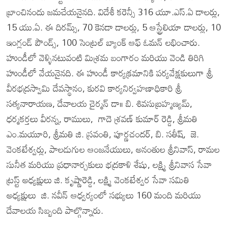
బ్రాంచినందు జమచేయనైనది. విదేశీ కరెన్సీ 316 యూ.ఎస్.ఏ డాలర్లు,
15 యు.ఏ. ఈ దిరమ్స్, 70 కెనడా డాలర్లు, 5 ఆస్ట్రేలియా డాలర్లు, 10
ఇంగ్లండ్ పౌండ్స్, 100 సెంట్రల్ బ్యాంక్ ఆఫ్ ఓమన్ లభించారు.
హుండీలో వెళ్ళినటువంటి మిశ్రమ బంగారం మరియు వెండి తిరిగి
హుండీలో వేయనైనది. ఈ హుండీ కార్యక్రమానికి పర్యవేక్షకులుగా శ్రీ
వీరభద్రస్వామి దేవస్థానం, కురవి కార్యనిర్వహణాధికారి శ్రీ
సత్యనారాయణ, దేవాలయ చైర్మన్ డా॥ బి. శివసుబ్రహ్మణ్యమ్,
ధర్మకర్తలు వీరన్న, రాములు, గాదె శ్రవణ్ కుమార్ రెడ్డి, శ్రీమతి
ఎం.మయూరి, శ్రీమతి జి. స్రవంతి, పూర్ణచందర్, బి. సతీష్, జె.
వెంకటేశ్వర్లు, పాలడుగుల ఆంజనేయులు, అనంతుల శ్రీనివాస్, రామల
సునీత మరియు ప్రధానార్చకులు భద్రకాళి శేషు, లక్ష్మి శ్రీనివాస సేవా
ట్రస్ట్ అధ్యక్షులు జి. కృష్ణారెడ్డి, లక్ష్మి వెంకటేశ్వర సేవా సమితి
అధ్యక్షులు జి. నవీన్ ఆధ్వర్యంలో సభ్యులు 160 మంది మరియు
దేవాలయ సిబ్బంది పాల్గొన్నారు.