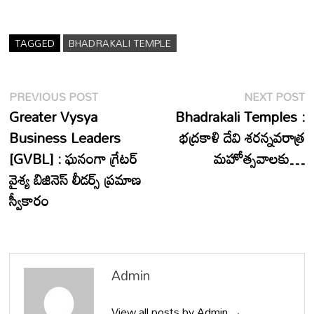
TAGGED
BHADRAKALI TEMPLE
Post
Previous
N
PREVIOUS POST
NEXT POST
post:
p
Greater Vysya
Bhadrakali Temples :
navigation
Business Leaders
భద్రకాళి దేవి శరన్నవరాత్ర
[GVBL] : ఘనంగా గ్రేటర్
మహోత్సవాలకు…
వైశ్య బిజినెస్ లీడర్స్ ప్రమాణ
స్వీకారం
Admin
View all posts by Admin →