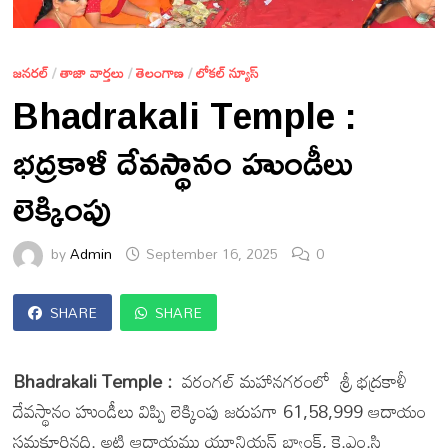
జనరల్
/
తాజా వార్తలు
/
తెలంగాణ
/
లోకల్ న్యూస్
Bhadrakali Temple :
భద్రకాళీ దేవస్థానం హుండీలు
లెక్కింపు
by
Admin
September 16, 2025
0
SHARE
SHARE
Bhadrakali Temple :
వరంగల్ మహానగరంలో శ్రీ భద్రకాళీ
దేవస్థానం హుండీలు విప్పి లెక్కింపు జరుపగా 61,58,999 ఆదాయం
సమకూరినది. అట్టి ఆదాయము యూనియన్ బ్యాంక్, కె.ఎం.సి