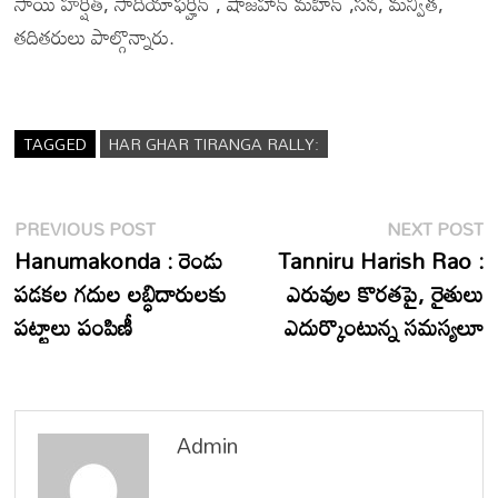
సాయి హర్షిత్, సాదియాఫర్హిన్ , షాజహాన్ మహీన్ ,సన, మన్విత,
తదితరులు పాల్గొన్నారు.
TAGGED
HAR GHAR TIRANGA RALLY:
Post
Previous
N
PREVIOUS POST
NEXT POST
post:
p
Hanumakonda : రెండు
Tanniru Harish Rao :
navigation
పడకల గదుల లబ్ధిదారులకు
ఎరువుల కొరతపై, రైతులు
పట్టాలు పంపిణీ
ఎదుర్కొంటున్న సమస్యలూ
Admin