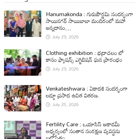
Hanumakonda : గురుపౌర్ణమి సందర్భంగా
సాయినగర్‌ సాయిబాబా మందిరంలో మహా
అన్నదానం…
July 29, 2026
Clothing exhibition : భద్రాచలం లో
కాసం ఫ్యాషన్స్ ఎగ్జిబిషన్ ఘన ప్రారంభం
July 29, 2026
Venkateshwara : ఏకాదశి సందర్భంగా
లడ్డూ ప్రసాద ఉచిత వితరణ.
July 25, 2026
Fertility Care : ఒయాసిస్ అకాడమీ
ఆధ్వర్యంలో సంతాన సంరక్షణ వ్యవస్థను
బలోపేతం..