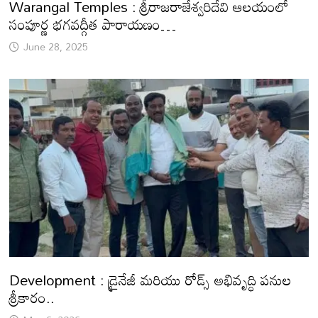
Warangal Temples : శ్రీరాజరాజేశ్వరిదేవి ఆలయంలో
సంపూర్ణ భగవద్గీత పారాయణం…
June 28, 2025
Development : డ్రైనేజీ మరియు రోడ్స్ అభివృద్ధి పనుల
శ్రీకారం..