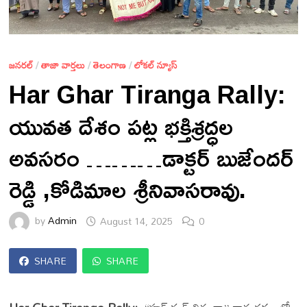
జనరల్
/
తాజా వార్తలు
/
తెలంగాణ
/
లోకల్ న్యూస్
Har Ghar Tiranga Rally:
యువత దేశం పట్ల భక్తిశ్రద్ధల
అవసరం ………డాక్టర్ బుజేందర్
రెడ్డి ,కోడిమాల శ్రీనివాసరావు.
by
Admin
August 14, 2025
0
SHARE
SHARE