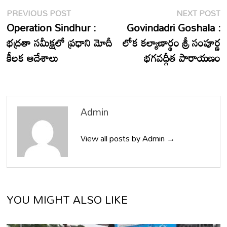
Post
Previous
N
PREVIOUS POST
NEXT POST
post:
p
Operation Sindhur :
Govindadri Goshala :
navigation
భద్రతా సమీక్షలో ప్రధాని మోదీ
లోక కల్యాణార్థం శ్రీ సంపూర్ణ
కీలక ఆదేశాలు
భగవద్గీత పారాయణం
Admin
View all posts by Admin →
YOU MIGHT ALSO LIKE