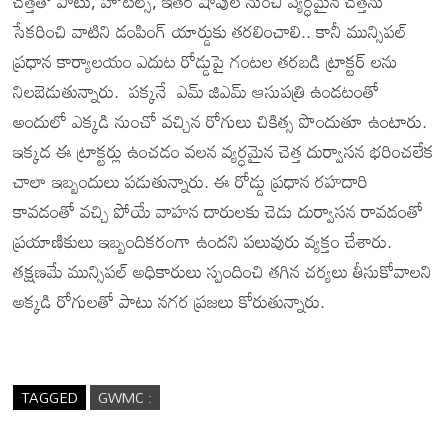
చెత్తతో పాటు, హోటల్స్, ఇతర షాపుల నుంచి వ్యర్ధమైన చెత్తను
సేకరించి వాటిని డంపింగ్ యార్డుకు తరలించాలి.. కానీ మున్సిపల్
ప్రధాన కార్యాలయం ఎదుట రోడ్డుపై గంటల తరబడి ట్రాక్టర్ లను
నిలబెడుతున్నారు. పక్కనే ఎమ్ జిఎమ్ ఆసుపత్రి ఉండటంతో
అందులో ఎక్కడి నుంచో వచ్చిన రోగులు చికిత్స పొందుతూ ఉంటారు.
ఇక్కడ ఈ ట్రాక్టర్లు ఉంచడం వలన వ్యర్ధమైన చెత్త దుర్వాసన భరించలేక
చాలా ఇబ్బందులు పడుతున్నారు. ఈ రోడ్డు ప్రధాన రహదారి
కావడంతో వచ్చి పోయే వాహన దారులకు చెడు దుర్వాసన రావడంతో
ప్రయాణికులు ఇబ్బందికరంగా ఉందని పలువురు వ్యక్తం చేశారు.
తక్షణమే మున్సిపల్ అధికారులు స్పందించి తగిన చర్యలు తీసుకోవాలని
అక్కడి రోగులతో పాటు నగర ప్రజలు కోరుతున్నారు.
TAGGED
GWMC :