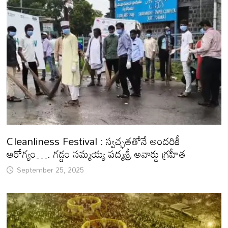
Cleanliness Festival : స్వచ్ఛతతోనే అందరికీ
ఆరోగ్యం…. గడ్డం సమ్మయ్య పద్మశ్రీ అవార్డు గ్రహీత
September 25, 2025