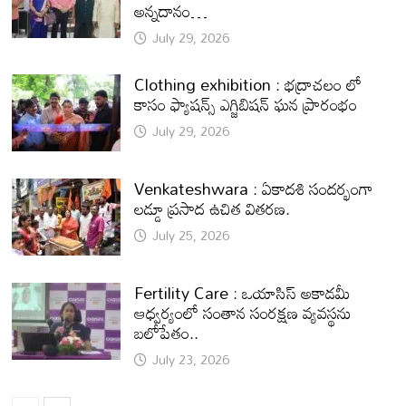
అన్నదానం…
July 29, 2026
Clothing exhibition : భద్రాచలం లో
కాసం ఫ్యాషన్స్ ఎగ్జిబిషన్ ఘన ప్రారంభం
July 29, 2026
Venkateshwara : ఏకాదశి సందర్భంగా
లడ్డూ ప్రసాద ఉచిత వితరణ.
July 25, 2026
Fertility Care : ఒయాసిస్ అకాడమీ
ఆధ్వర్యంలో సంతాన సంరక్షణ వ్యవస్థను
బలోపేతం..
July 23, 2026