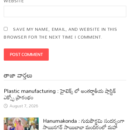
WEBSITE
SAVE MY NAME, EMAIL, AND WEBSITE IN THIS
BROWSER FOR THE NEXT TIME I COMMENT.
తాజా వార్తలు
Plastic manufacturing : హైటెక్స్ లో అంతర్జాతీయ ప్లాస్టిక్
ఎక్స్పో ప్రారంభం
August 7, 2026
Hanumakonda : గురుపౌర్ణమి సందర్భంగా
సాయినగర్‌ సాయిబాబా మందిరంలో మహా