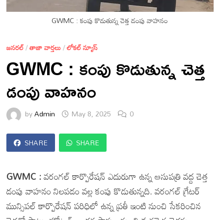
GWMC : కంపు కొడుతున్న చెత్త డంపు వాహనం
జనరల్
/
తాజా వార్తలు
/
లోకల్ న్యూస్
GWMC : కంపు కొడుతున్న చెత్త
డంపు వాహనం
by
Admin
May 8, 2025
0
SHARE
SHARE
GWMC :
వరంగల్ కార్పొరేషన్ ఎదురుగా ఉన్న ఆసుపత్రి వద్ద చెత్త
డంపు వాహనం నిలపడం వల్ల కంపు కొడుతున్నది. వరంగల్ గ్రేటర్
మున్సిపల్ కార్పొరేషన్ పరిధిలో ఉన్న ప్రతీ ఇంటి నుంచి సేకరించిన