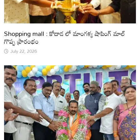
Shopping mall : కోదాడ లో మాంగళ్య షాపింగ్ మాల్
గొప్ప ప్రారంభం
July 22, 2026