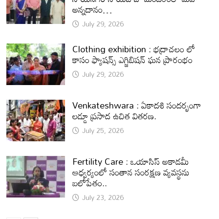
అన్నదానం…
July 29, 2026
Clothing exhibition : భద్రాచలం లో
కాసం ఫ్యాషన్స్ ఎగ్జిబిషన్ ఘన ప్రారంభం
July 29, 2026
Venkateshwara : ఏకాదశి సందర్భంగా
లడ్డూ ప్రసాద ఉచిత వితరణ.
July 25, 2026
Fertility Care : ఒయాసిస్ అకాడమీ
ఆధ్వర్యంలో సంతాన సంరక్షణ వ్యవస్థను
బలోపేతం..
July 23, 2026