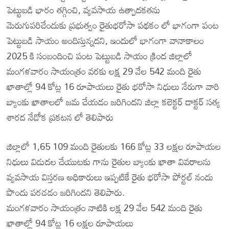
పెట్టుబడి భారం తగ్గించి, వ్యవసాయ ఉత్పాదకతను
మెరుగుపరిచేందుకు ప్రభుత్వం రైతుభరోసా పథకం లో భాగంగా పంట
పెట్టుబడి సాయం అందిస్తున్నదని, ఇందులో భాగంగా వానాకాలం
2025 కి సంబందించి పంట పెట్టుబడి సాయం క్రింద జిల్లాలో
మంగళవారం సాయంత్రం వరకు లక్ష 29 వేల 542 మంది రైతు
ఖాతాల్లో 94 కోట్ల 16 రూపాయలు రైతు భరోసా నిధులు నేరుగా వారి
బ్యాంకు ఖాతాలలో జమ చేయడం జరిగిందని జిల్లా కలెక్టర్ డాక్టర్ సత్య
శారద నేడోక ప్రకటన లో తెలిపారు
జిల్లాలో 1,65 109 మంది రైతులకు 166 కోట్ల 33 లక్షల రూపాయల
నిధులు విడుదల చేయుటకు గాను రైతుల బ్యాంకు ఖాతా వివరాలను
వ్యవసాయ విస్తరణ అధికారులు ఇప్పటికే రైతు భరోసా పోర్టల్ నందు
పొందు పరచడం జరిగిందని తెలిపారు.
మంగళవారం సాయంత్రం నాటికి లక్ష 29 వేల 542 మంది రైతు
ఖాతాల్లో 94 కోట్ల 16 లక్షల రూపాయలు