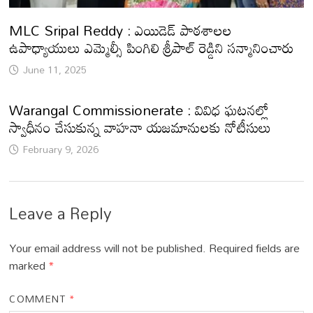
MLC Sripal Reddy : ఎయిడెడ్ పాఠశాలల
ఉపాధ్యాయులు ఎమ్మెల్సీ పింగిలి శ్రీపాల్ రెడ్డిని సన్మానించారు
June 11, 2025
Warangal Commissionerate : వివిధ ఘటనల్లో
స్వాధీనం చేసుకున్న వాహనా యజమానులకు నోటీసులు
February 9, 2026
Leave a Reply
Your email address will not be published.
Required fields are
marked
*
COMMENT
*