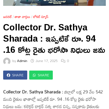
జనరల్
/
తాజా వార్తలు
/
లోకల్ న్యూస్
Collector Dr. Sathya
Sharada : ఇప్పటికే రూ. 94
.16 కోట్ల రైతు భరోసా నిధులు జమ
by
Admin
June 17, 2025
0
SHARE
SHARE
Collector Dr. Sathya Sharada :
జిల్లాలో లక్ష 29 వేల 542
మంది రైతుల ఖాతాల్లో ఇప్పటికే రూ. 94 .16 కోట్ల రైతు భరోసా
నిధులు జమ: కలెక్టర్ డాక్టర్ సత్య శారద చిన్న, సన్నకారు రైతులకు