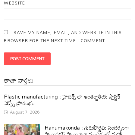
WEBSITE
SAVE MY NAME, EMAIL, AND WEBSITE IN THIS
BROWSER FOR THE NEXT TIME I COMMENT.
తాజా వార్తలు
Plastic manufacturing : హైటెక్స్ లో అంతర్జాతీయ ప్లాస్టిక్
ఎక్స్పో ప్రారంభం
August 7, 2026
Hanumakonda : గురుపౌర్ణమి సందర్భంగా
సాయినగర్‌ సాయిబాబా మందిరంలో మహా