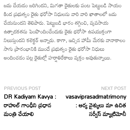
జమ చేయడం జరిగిందని, మిగతా రైతులకు పంట పెట్టుబడి సాయం
కింద ప్రభుత్వం రైతు భరోసా నిధులను వారి వారి ఖాతాలలో జమ
చేయనుందని తెలిపారు. పెట్టుబడి భారం తగ్గించి, వ్యవసాయ
ఉత్పాదకతను పెంపొందించేందుకు రైతు భరోసా ఉపయుక్తంగా
నిలుస్తుందని కలెక్టర్ అన్నారు. కాగా, ఇచ్చిన హామీ మేరకు వానాకాలం
సాగు ప్రారంభానికి ముందే ప్రభుత్వం రైతు భరోసా నిధులు
అందించడం పట్ల రైతుల్లో హర్షాతిరేకాలు వ్యక్తం అవుతున్నాయి.
Post
Previous
N
PREVIOUS POST
NEXT POST
post:
p
DR Kadiyam Kavya :
vasaviprasadmatrimony
navigation
రాహుల్ గాంధీని ప్రధాన
: ఆర్య వైశ్యులు మా ఉచిత
మంత్రి చేయాలి
సర్వీస్ మ్యాట్రిమోనీ