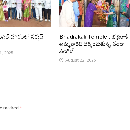
ంగల్ నగరంలో సర్కస్
Bhadrakali Temple : భద్రకాళి
అమ్మవారిని దర్శించుకున్న చందా
పండిట్
1, 2025
August 22, 2025
are marked
*