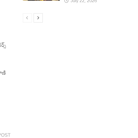
July 22, 2026
్స్
ు
ాణి
Next
POST