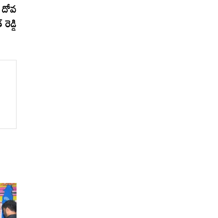
post:
 దోవ
రెడ్డి