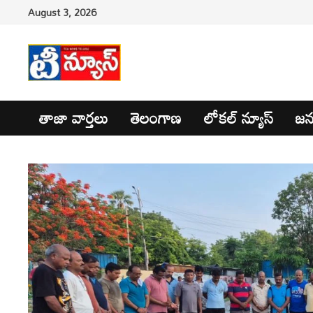
Skip
August 3, 2026
to
content
తాజా వార్తలు
తెలంగాణ
లోకల్ న్యూస్
జన