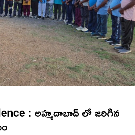
ce : అహ్మదాబాద్ లో జరిగిన
పం