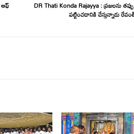
 ఆఫ్
DR Thati Konda Rajayya : ప్రజలను తప్పు
పట్టించడానికి చేస్తున్నాడు రేవంత్ 