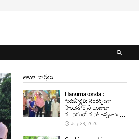
తాజా వార్తలు
Hanumakonda :
గురుపౌర్ణమి సందర్భంగా
సాయినగర్‌ సాయిబాబా
మందిరంలో మహా అన్నదానం…
July 29, 2026