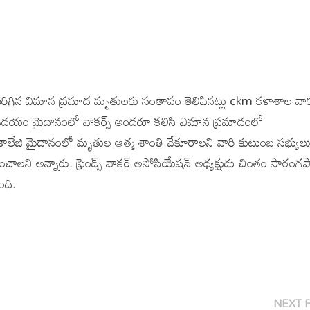
ిగిన విమాన ప్రమాద మృతులకు సంతాపం తెలిపినట్లు ckm కళాశాల వాకర
ం ఉదయం మైదానంలో వాకర్స్ అందరూ కలిసి విమాన ప్రమాదంలో
ం కాలేజి మైదానంలో మృతుల ఆత్మ శాంతి చేకూరాలని వారి కుటుంబ సభ్యుల
ాలని అన్నారు. ఫ్రెండ్స్ వాకర్ అసోసియేషన్ అధ్యక్షుడు చింతం సారంగప
ంది.
NEXT 