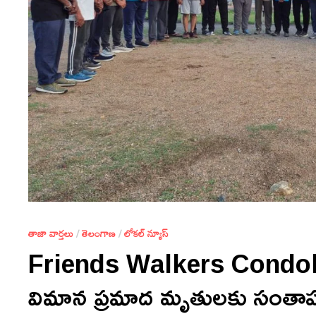
తాజా వార్తలు
/
తెలంగాణ
/
లోకల్ న్యూస్
Friends Walkers Condolen
విమాన ప్రమాద మృతులకు సంతా