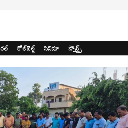
రల్
కోల్‌బెల్ట్
సినిమా
స్పోర్ట్స్