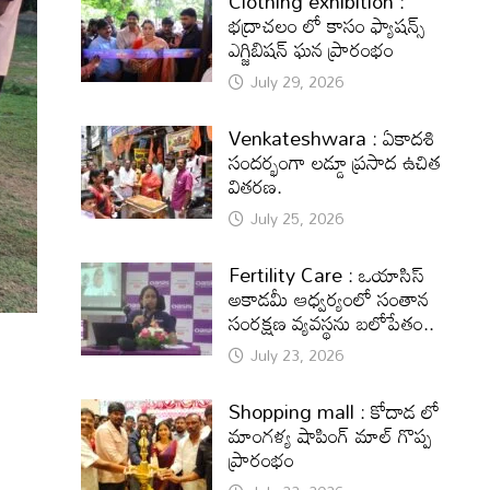
Clothing exhibition :
భద్రాచలం లో కాసం ఫ్యాషన్స్
ఎగ్జిబిషన్ ఘన ప్రారంభం
July 29, 2026
Venkateshwara : ఏకాదశి
సందర్భంగా లడ్డూ ప్రసాద ఉచిత
వితరణ.
July 25, 2026
Fertility Care : ఒయాసిస్
అకాడమీ ఆధ్వర్యంలో సంతాన
సంరక్షణ వ్యవస్థను బలోపేతం..
July 23, 2026
Shopping mall : కోదాడ లో
మాంగళ్య షాపింగ్ మాల్ గొప్ప
ప్రారంభం