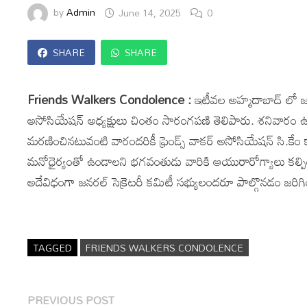
by
Admin
June 14, 2025
0
SHARE
SHARE
Friends Walkers Condolence :
ఇటీవల అహ్మదాబాద్ లో జర
అసోసియేషన్ అధ్యక్షులు చింతం సారంగపణి తెలిపారు. శనివార
మరణించినటువంటి వారందరికీ ఫ్రెండ్స్ వాకర్ అసోసియేషన్ సి.కే
మనోధైర్యంతో ఉండాలని భగవంతుడు వారికి ఆయురారోగ్యాలు కల్పించ
అదేవిధంగా జనరల్ సెక్రెటరీ కమిటీ సభ్యులందరూ పాల్గొనడం జరిగి
TAGGED
FRIENDS WALKERS CONDOLENCE
Post
Previous
PREVIOUS POST