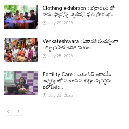
Clothing exhibition : భద్రాచలం లో
కాసం ఫ్యాషన్స్ ఎగ్జిబిషన్ ఘన ప్రారంభం
July 29, 2026
Venkateshwara : ఏకాదశి సందర్భంగా
లడ్డూ ప్రసాద ఉచిత వితరణ.
July 25, 2026
Fertility Care : ఒయాసిస్ అకాడమీ
ఆధ్వర్యంలో సంతాన సంరక్షణ వ్యవస్థను
బలోపేతం..
July 23, 2026