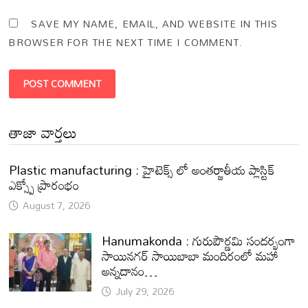
SAVE MY NAME, EMAIL, AND WEBSITE IN THIS
BROWSER FOR THE NEXT TIME I COMMENT.
తాజా వార్తలు
Plastic manufacturing : హైటెక్స్ లో అంతర్జాతీయ ప్లాస్టిక్
ఎక్స్పో ప్రారంభం
August 7, 2026
Hanumakonda : గురుపౌర్ణమి సందర్భంగా
సాయినగర్‌ సాయిబాబా మందిరంలో మహా
అన్నదానం…
July 29, 2026