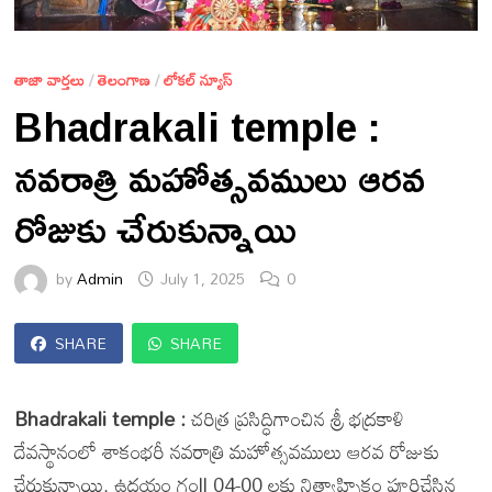
తాజా వార్తలు
/
తెలంగాణ
/
లోకల్ న్యూస్
Bhadrakali temple :
నవరాత్రి మహోత్సవములు ఆరవ
రోజుకు చేరుకున్నాయి
by
Admin
July 1, 2025
0
SHARE
SHARE
Bhadrakali temple :
చరిత్ర ప్రసిద్ధిగాంచిన శ్రీ భద్రకాళి
దేవస్థానంలో శాకంభరీ నవరాత్రి మహోత్సవములు ఆరవ రోజుకు
చేరుకున్నాయి. ఉదయం గం|| 04-00 లకు నిత్యాహ్నికం పూర్తిచేసిన