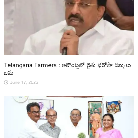
Telangana Farmers : అకౌంట్లలో రైతు భరోసా డబ్బులు
జమ
June 17, 2025