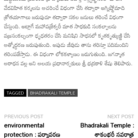
వేదవిహిత కర్మలను ఆచరించే విధంగా చేసి తద్వారా అగ్నిష్టోమాది
శ్రోతయాగాలు జరుపుచూ తద్వారా సకల జనులు తరించే విధంగా
చేస్తుంది. అట్లాగే మహావజ్రేశ్వరీ మాత సాధకుడి సంకల్పాలను
వజ్రసంకల్పంగా ధృఢతరం చేసి మనిషిని సాధనలో కృతకృత్యుణ్ణి చేసి
ఆత్మోద్ధరణ జరుపుతుంది. అపుడు జీవుడు తాను తరిస్తూ పదిమందిని
తరింపజేస్తాడు. ఈ విధంగా లోకకళ్యాణం జరుగుతుంది. జగన్మాత
ఆరాధన వల్ల అని ఆలయ ప్రధానార్చకులు శ్రీ భద్రకాళి శేషు తెలిపారు.
TAGGED
BHADRAKALI TEMPLE
Post
Previous
N
PREVIOUS POST
NEXT POST
post:
p
environmental
Bhadrakali Temple :
navigation
protection : పర్యావరణ
శాకంభరీ నవరాత్ర