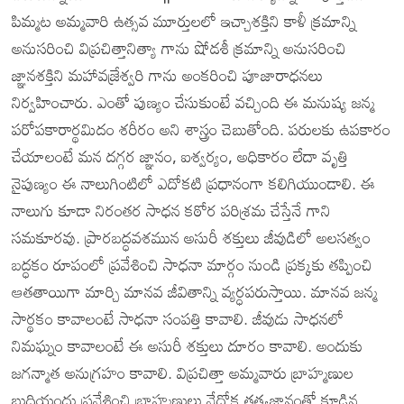
పిమ్మట అమ్మవారి ఉత్సవ మూర్తులలో ఇచ్చాశక్తిని కాళీ క్రమాన్ని
అనుసరించి విప్రచిత్తానిత్యా గాను షోడశీ క్రమాన్ని అనుసరించి
జ్ఞానశక్తిని మహావజ్రేశ్వరి గాను అంకరించి పూజారాధనలు
నిర్వహించారు. ఎంతో పుణ్యం చేసుకుంటే వచ్చింది ఈ మనుష్య జన్మ
పరోపకారార్థమిదం శరీరం అని శాస్త్రం చెబుతోంది. పరులకు ఉపకారం
చేయాలంటే మన దగ్గర జ్ఞానం, ఐశ్వర్యం, అధికారం లేదా వృత్తి
నైపుణ్యం ఈ నాలుగింటిలో ఎదోకటి ప్రధానంగా కలిగియుండాలి. ఈ
నాలుగు కూడా నిరంతర సాధన కఠోర పరిశ్రమ చేస్తేనే గాని
సమకూరవు. ప్రారబద్ధవశమున అసురీ శక్తులు జీవుడిలో అలసత్వం
బద్ధకం రూపంలో ప్రవేశించి సాధనా మార్గం నుండి ప్రక్కకు తప్పించి
ఆతతాయిగా మార్చి మానవ జీవితాన్ని వ్యర్ధపరుస్తాయి. మానవ జన్మ
సార్థకం కావాలంటే సాధనా సంపత్తి కావాలి. జీవుడు సాధనలో
నిమఘ్నం కావాలంటే ఈ అసురీ శక్తులు దూరం కావాలి. అందుకు
జగన్మాత అనుగ్రహం కావాలి. విప్రచిత్తా అమ్మవారు బ్రాహ్మణుల
బుద్ధియందు ప్రవేశించి బ్రాహ్మణులు వేదోక్త తత్త్వజ్ఞానంతో కూడిన