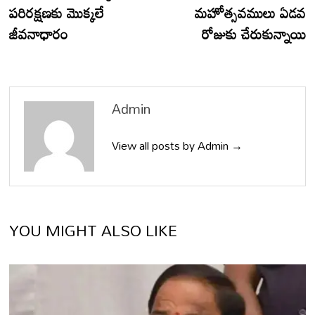
పరిరక్షణకు మొక్కలే
మహోత్సవములు ఏడవ
జీవనాధారం
రోజుకు చేరుకున్నాయి
Admin
View all posts by Admin →
YOU MIGHT ALSO LIKE