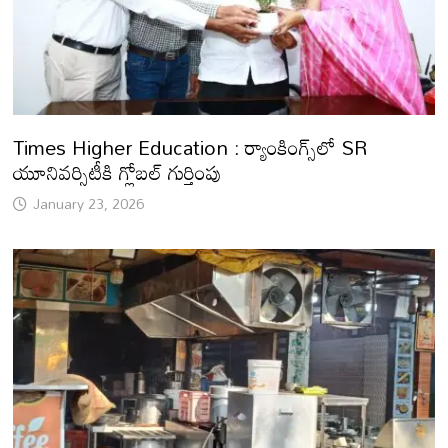
Times Higher Education : ర్యాంకింగ్స్‌లో SR
యూనివర్సిటీకి గ్లోబల్ గుర్తింపు
January 23, 2026