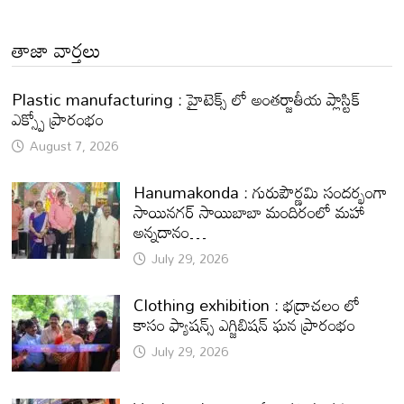
తాజా వార్తలు
Plastic manufacturing : హైటెక్స్ లో అంతర్జాతీయ ప్లాస్టిక్
ఎక్స్పో ప్రారంభం
August 7, 2026
Hanumakonda : గురుపౌర్ణమి సందర్భంగా
సాయినగర్‌ సాయిబాబా మందిరంలో మహా
అన్నదానం…
July 29, 2026
Clothing exhibition : భద్రాచలం లో
కాసం ఫ్యాషన్స్ ఎగ్జిబిషన్ ఘన ప్రారంభం
July 29, 2026