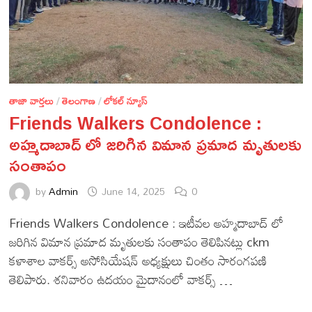
తాజా వార్తలు
/
తెలంగాణ
/
లోకల్ న్యూస్
Friends Walkers Condolence :
అహ్మదాబాద్ లో జరిగిన విమాన ప్రమాద మృతులకు
సంతాపం
by
Admin
June 14, 2025
0
Friends Walkers Condolence : ఇటీవల అహ్మదాబాద్ లో
జరిగిన విమాన ప్రమాద మృతులకు సంతాపం తెలిపినట్లు ckm
కళాశాల వాకర్స్ అసోసియేషన్ అధ్యక్షులు చింతం సారంగపణి
తెలిపారు. శనివారం ఉదయం మైదానంలో వాకర్స్ …