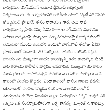
కార్యక్రమం యన్ఎస్ఎస్ అధికారి శ్రీనివాస్ ఆధ్వర్యంలో
నిర్వహించారు. ఈ కార్యక్రమానికి కాకతీయ యూనివర్సిటీ ఎన్ఎస్ఎస్
కోఆర్డినేటర్ ప్రొఫెసర్ ఈసం నారాయణ గారు చెట్లు నాటే
కార్యక్రమాన్ని ప్రారంభిస్తూ ఏవివి కళాశాల ఎన్ఎస్ఎస్ విభాగము
సమాజ రుగ్మతలపై ముఖ్యంగా పర్యావరణహితమైన కార్యక్రమంలో
చేయుటలో ముందు ఉంటదని అందులో భాగంగానే ఈరోజు ఏవీవీ
ప్రాంగణంలో సుమారు 20 మొక్కలను నాటడం జరిగినది చెట్లను
నాటడం వల్ల ముఖ్యంగా వాయు కాలుష్యాన్ని ఇతర కాలుష్యాల నుండి
బావి తరాలను కాపాడిన వాళ్లము అవుతామని ముఖ్యంగా భూతాపం
నుండి ప్రజలను కాపాడవచ్చని మరియు వాతావరణ మార్పులు వాన
కాలంలో ఎండలు కొట్టడం, ఎండాకాలంలో వానలు వానలు పడడం
చలికాలంలో ఎండలు కొట్టడం రకరకాల వాతావరణంలో నీ
మార్పులను ఈ చెట్లు పెంచడం ద్వారా నియంత్రించవచ్చని కావున ప్రతి
ఒక్కరు ఒక సందర్భానుసారంగా బర్త్డే కావచ్చు ,మ్యారేజ్ డే కావచ్చు,