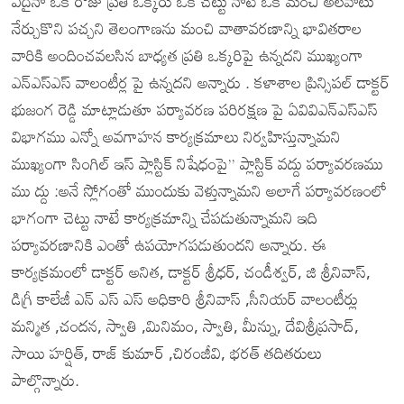
ఏదైనా ఒక రోజు ప్రతి ఒక్కరు ఒక చెట్టు నాటే ఒక మంచి అలవాటు
నేర్చుకొని పచ్చని తెలంగాణను మంచి వాతావరణాన్ని భావితరాల
వారికి అందించవలసిన బాధ్యత ప్రతి ఒక్కరిపై ఉన్నదని ముఖ్యంగా
ఎన్ఎస్ఎస్ వాలంటీర్ల పై ఉన్నదని అన్నారు . కళాశాల ప్రిన్సిపల్ డాక్టర్
భుజంగ రెడ్డి మాట్లాడుతూ పర్యావరణ పరిరక్షణ పై ఏవివిఎన్ఎస్ఎస్
విభాగము ఎన్నో అవగాహన కార్యక్రమాలు నిర్వహిస్తున్నామని
ముఖ్యంగా సింగిల్ ఇస్ ప్లాస్టిక్ నిషేధంపై” ప్లాస్టిక్ వద్దు పర్యావరణము
ము ద్దు :అనే స్లోగంతో ముందుకు వెళ్తున్నామని అలాగే పర్యావరణంలో
భాగంగా చెట్టు నాటే కార్యక్రమాన్ని చేపడుతున్నామని ఇది
పర్యావరణానికి ఎంతో ఉపయోగపడుతుందని అన్నారు. ఈ
కార్యక్రమంలో డాక్టర్ అనిత, డాక్టర్ శ్రీధర్, చండీశ్వర్, జి శ్రీనివాస్,
డిగ్రీ కాలేజీ ఎన్ ఎస్ ఎస్ అధికారి శ్రీనివాస్ ,సీనియర్ వాలంటీర్లు
మన్మిత ,చందన, స్వాతి ,మినిమం, స్వాతి, మీన్ను, దేవిశ్రీప్రసాద్,
సాయి హర్షిత్, రాజ్ కుమార్ ,చిరంజీవి, భరత్ తదితరులు
పాల్గొన్నారు.