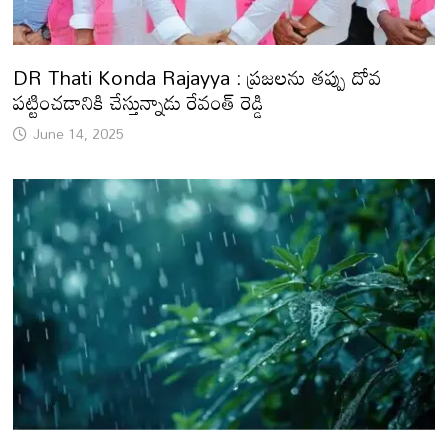
DR Thati Konda Rajayya : ప్రజలను తప్పు దోవ
పట్టించడానికి చేస్తున్నాడు రేవంత్ రెడ్డి
June 14, 2025