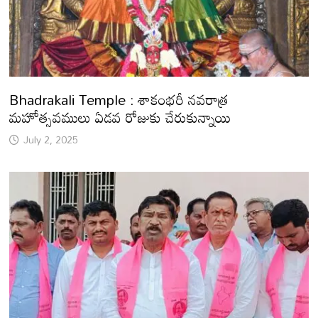
Bhadrakali Temple : శాకంభరీ నవరాత్ర
మహోత్సవములు ఏడవ రోజుకు చేరుకున్నాయి
July 2, 2025