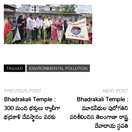
TAGGED
ENVIRONMENTAL POLLUTION
Post
Previous
N
PREVIOUS POST
NEXT POST
post:
p
Bhadrakali Temple :
Bhadrakali Temple :
navigation
300 మంది భక్తులు ర్యాలీగా
మూడవీధుల పురోగతిని
భద్రకాళి దేవస్థానం వరకు
వరిశీలించిన తెలంగాణా రాష్ట్ర
దేవాదాయ స్థపతి