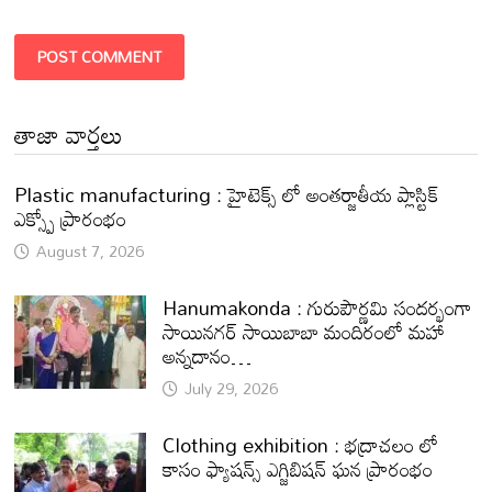
తాజా వార్తలు
Plastic manufacturing : హైటెక్స్ లో అంతర్జాతీయ ప్లాస్టిక్
ఎక్స్పో ప్రారంభం
August 7, 2026
Hanumakonda : గురుపౌర్ణమి సందర్భంగా
సాయినగర్‌ సాయిబాబా మందిరంలో మహా
అన్నదానం…
July 29, 2026
Clothing exhibition : భద్రాచలం లో
కాసం ఫ్యాషన్స్ ఎగ్జిబిషన్ ఘన ప్రారంభం