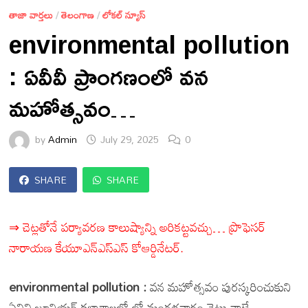
తాజా వార్తలు
/
తెలంగాణ
/
లోకల్ న్యూస్
environmental pollution
: ఏవీవీ ప్రాంగణంలో వన
మహోత్సవం…
by
Admin
July 29, 2025
0
SHARE
SHARE
⇒ చెట్లతోనే పర్యావరణ కాలుష్యాన్ని అరికట్టవచ్చు… ప్రొఫెసర్
నారాయణ కేయూఎన్ఎస్ఎస్ కోఆర్డినేటర్.
environmental pollution :
వన మహోత్సవం పురస్కరించుకుని
ఏవివి జూనియర్ కళాశాలలో లో మంగళవారం చెట్లు నాటే