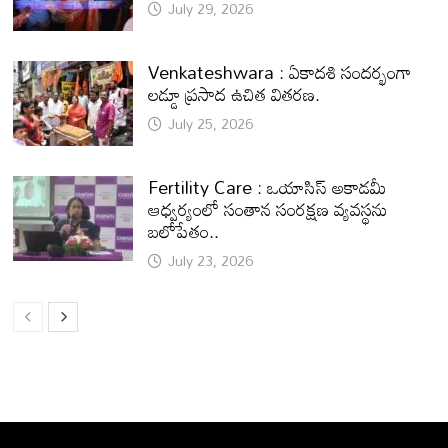
July 29, 2026
Venkateshwara : ఏకాదశి సందర్భంగా
లడ్డూ ప్రసాద ఉచిత వితరణ.
July 25, 2026
Fertility Care : ఒయాసిస్ అకాడమీ
ఆధ్వర్యంలో సంతాన సంరక్షణ వ్యవస్థను
బలోపేతం..
July 23, 2026