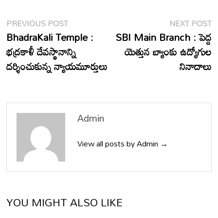
Post
Previous
N
PREVIOUS POST
NEXT POST
post:
p
BhadraKali Temple :
SBI Main Branch : పెద్ద
navigation
భద్రకాళీ దేవస్థానాన్ని
యెత్తున బ్యాంకు ఉద్యోగుల
దర్శించుకున్న న్యాయమూర్తులు
నినాదాలు
Admin
View all posts by Admin →
YOU MIGHT ALSO LIKE