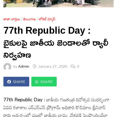
తాజా వార్తలు
/
తెలంగాణ
/
లోకల్ న్యూస్
77th Republic Day :
బైకులపై జాతీయ జెండాలతో ర్యాలీ
నిర్వహణ
by
Admin
January 27, 2026
0
SHARE
SHARE
77th Republic Day :
జాతీయ గణతంత్ర దినోత్సవ సందర్భంగా
ఏవివి కళాశాల ఎన్ఎస్ఎస్ ప్రోగ్రామ్ అధికారి కొడిమాల శ్రీనివాస్
రావు ఆధ్వర్యంలో ప్రజల్లో జాతీయ భావం ,దేశభక్తి పెంపొందించేలా