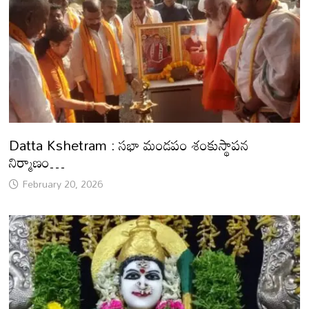
Datta Kshetram : సభా మండపం శంకుస్థాపన
నిర్మాణం…
February 20, 2026