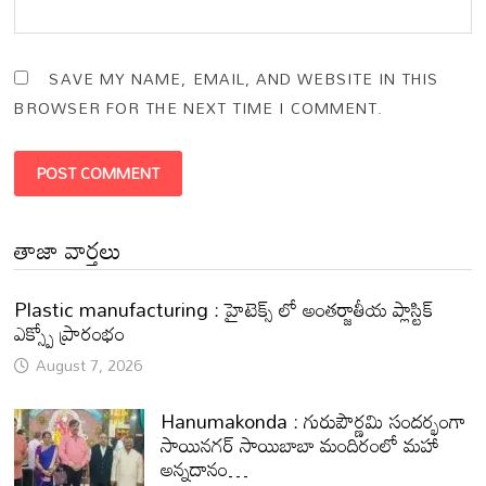
SAVE MY NAME, EMAIL, AND WEBSITE IN THIS
BROWSER FOR THE NEXT TIME I COMMENT.
తాజా వార్తలు
Plastic manufacturing : హైటెక్స్ లో అంతర్జాతీయ ప్లాస్టిక్
ఎక్స్పో ప్రారంభం
August 7, 2026
Hanumakonda : గురుపౌర్ణమి సందర్భంగా
సాయినగర్‌ సాయిబాబా మందిరంలో మహా
అన్నదానం…