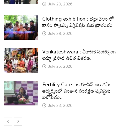
July 29, 2026
Clothing exhibition : భద్రాచలం లో
కాసం ఫ్యాషన్స్ ఎగ్జిబిషన్ ఘన ప్రారంభం
July 29, 2026
Venkateshwara : ఏకాదశి సందర్భంగా
లడ్డూ ప్రసాద ఉచిత వితరణ.
July 25, 2026
Fertility Care : ఒయాసిస్ అకాడమీ
ఆధ్వర్యంలో సంతాన సంరక్షణ వ్యవస్థను
బలోపేతం..
July 23, 2026