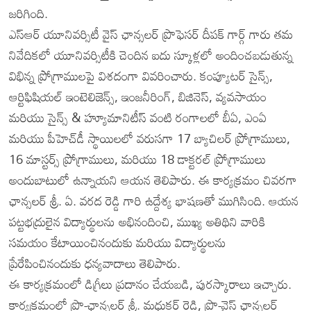
జరిగింది.
ఎస్‌ఆర్ యూనివర్సిటీ వైస్ ఛాన్సలర్ ప్రొఫెసర్ దీపక్ గార్గ్ గారు తమ
నివేదికలో యూనివర్సిటీకి చెందిన ఐదు స్కూళ్లలో అందించబడుతున్న
విభిన్న ప్రోగ్రాములపై విశదంగా వివరించారు. కంప్యూటర్ సైన్స్,
ఆర్టిఫిషియల్ ఇంటెలిజెన్స్, ఇంజనీరింగ్, బిజినెస్, వ్యవసాయం
మరియు సైన్స్ & హ్యూమానిటీస్ వంటి రంగాలలో బీఏ, ఎంఏ
మరియు పీహెచ్‌డీ స్థాయిలలో వరుసగా 17 బ్యాచిలర్ ప్రోగ్రాములు,
16 మాస్టర్స్ ప్రోగ్రాములు, మరియు 18 డాక్టరల్ ప్రోగ్రాములు
అందుబాటులో ఉన్నాయని ఆయన తెలిపారు. ఈ కార్యక్రమం చివరగా
ఛాన్సలర్ శ్రీ. ఏ. వరద రెడ్డి గారి ఉద్దేశ్య భాషణతో ముగిసింది. ఆయన
పట్టభద్రులైన విద్యార్థులను అభినందించి, ముఖ్య అతిథిని వారికి
సమయం కేటాయించినందుకు మరియు విద్యార్థులను
ప్రేరేపించినందుకు ధన్యవాదాలు తెలిపారు.
ఈ కార్యక్రమంలో డిగ్రీలు ప్రదానం చేయబడి, పురస్కారాలు ఇచ్చారు.
కార్యక్రమంలో ప్రొ-ఛాన్సలర్ శ్రీ. మధుకర్ రెడ్డి, ప్రొ-వైస్ ఛాన్సలర్