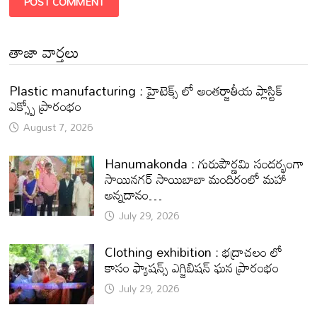
తాజా వార్తలు
Plastic manufacturing : హైటెక్స్ లో అంతర్జాతీయ ప్లాస్టిక్
ఎక్స్పో ప్రారంభం
August 7, 2026
Hanumakonda : గురుపౌర్ణమి సందర్భంగా
సాయినగర్‌ సాయిబాబా మందిరంలో మహా
అన్నదానం…
July 29, 2026
Clothing exhibition : భద్రాచలం లో
కాసం ఫ్యాషన్స్ ఎగ్జిబిషన్ ఘన ప్రారంభం
July 29, 2026