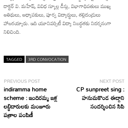
డాక్టర్ వి. మహేష్, వివిధ స్కూల్ల డీన్లు, విభాగాధిపతులు ముఖ్య
అతిథులు, అధ్యాపకులు, పూర్వ విద్యార్థులు, తల్లిదండ్రులు
హాజరయ్యారు. ఇది యూనివర్సిటీ విద్యా నిబద్ధతకు నిదర్శనంగా
నిలిచింది.
TAGGED
3RD CONVOCATION
Post
Previous
N
PREVIOUS POST
NEXT POST
post:
p
indiramma home
CP sunpreet sing :
navigation
scheme : ఇందిరమ్మ ఇళ్ల
హనుమకొండ ఈద్గాని
లబ్ధిదారులకు మంజూరు
సందర్శించిన సిపి
పత్రాల పంపిణీ