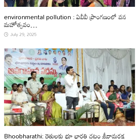
environmental pollution : ఏవీవీ ప్రాంగణంలో వన
మహోత్సవం…
July 29, 2025
Bhoobharathi: రైతులకు భూ భారతి చట్టం శ్రీరామరక్ష