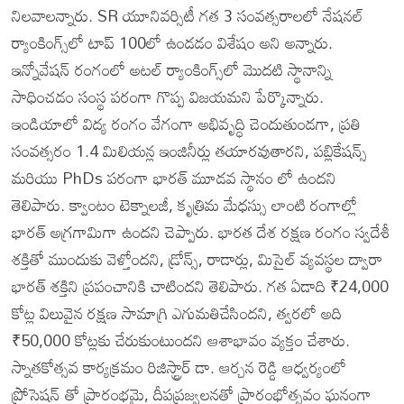
నిలవాలన్నారు. SR యూనివర్సిటీ గత 3 సంవత్సరాలలో నేషనల్
ర్యాంకింగ్స్‌లో టాప్ 100లో ఉండడం విశేషం అని అన్నారు.
ఇన్నోవేషన్ రంగంలో అటల్ ర్యాంకింగ్స్‌లో మొదటి స్థానాన్ని
సాధించడం సంస్థ పరంగా గొప్ప విజయమని పేర్కొన్నారు.
ఇండియాలో విద్య రంగం వేగంగా అభివృద్ధి చెందుతుండగా, ప్రతి
సంవత్సరం 1.4 మిలియన్ల ఇంజినీర్లు తయారవుతారని, పబ్లికేషన్స్
మరియు PhDs పరంగా భారత్ మూడవ స్థానం లో ఉందని
తెలిపారు. క్వాంటం టెక్నాలజీ, కృత్రిమ మేధస్సు లాంటి రంగాల్లో
భారత్ అగ్రగామిగా ఉందని చెప్పారు. భారత దేశ రక్షణ రంగం స్వదేశీ
శక్తితో ముందుకు వెళ్తోందని, డ్రోన్స్, రాడార్లు, మిసైల్ వ్యవస్థల ద్వారా
భారత్ శక్తిని ప్రపంచానికి చాటిందని తెలిపారు. గత ఏడాది ₹24,000
కోట్ల విలువైన రక్షణ సామాగ్రి ఎగుమతిచేసిందని, త్వరలో అది
₹50,000 కోట్లకు చేరుకుంటుందని ఆశాభావం వ్యక్తం చేశారు.
స్నాతకోత్సవ కార్యక్రమం రిజిస్ట్రార్ డా. ఆర్చన రెడ్డి ఆధ్వర్యంలో
ప్రోసెషన్ తో ప్రారంభమై, దీపప్రజ్వలనతో ప్రారంభోత్సవం ఘనంగా