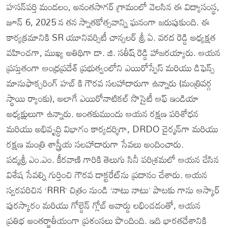
హసన్‌పర్తి మండలం, అనంతసాగర్ గ్రామంలో వెలసిన ఈ విద్యాసంస్థ,
జూన్ 6, 2025 న తన స్నాతకోత్సవాన్ని ఘనంగా జరుపుకుంది. ఈ
కార్యక్రమానికి SR యూనివర్సిటీ చాన్సలర్ శ్రీ ఏ. వరద రెడ్డి అధ్యక్షత
వహించగా, ముఖ్య అతిథిగా డా. జి. సతీష్ రెడ్డి హాజరయ్యారు. ఆయన
ప్రస్తుతంగా ఆంధ్రప్రదేశ్ ప్రభుత్వంలోని ఎయిరోస్పేస్ మరియు డిఫెన్స్
మానుఫాక్చరింగ్ హబ్ కి గౌరవ సలహాదారుగా ఉన్నారు (మంత్రివర్గ
స్థాయి ర్యాంకు), అలాగే ఎయిరోనాటికల్ సొసైటీ ఆఫ్ ఇండియా
అధ్యక్షులుగా ఉన్నారు. అంతకుముందు ఆయన రక్షణ పరిశోధన
మరియు అభివృద్ధి విభాగం కార్యదర్శిగా, DRDO చైర్మన్‌గా మరియు
రక్షణ మంత్రి శాస్త్రీయ సలహాదారుగా సేవలు అందించారు.
పద్మశ్రీ ఎం.ఎం. కీరవాణి గారికి తెలుగు సినీ పరిశ్రమలో ఆయన చేసిన
విశేష సేవల్ని గుర్తించి గౌరవ డాక్టరేట్‌ను ప్రదానం చేశారు. ఆయన
స్వరపరిచిన ‘RRR’ చిత్రం నుండి ‘నాటు నాటు’ పాటకు గాను ఆస్కార్
పురస్కారం మరియు గోల్డెన్ గ్లోబ్ అవార్డు లభించడంతో, ఆయన
ప్రతిభ అంతర్జాతీయంగా ప్రశంసలు పొందింది. ఇది భారతదేశానికి