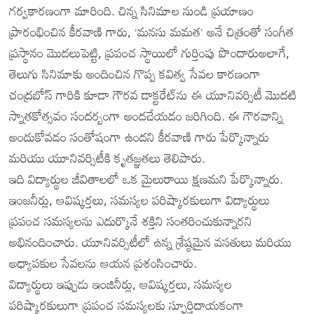
గర్వకారణంగా మారింది. చిన్న సినిమాల నుండి ప్రయాణం
ప్రారంభించిన కీరవాణి గారు, ‘మనసు మమత’ అనే చిత్రంతో సంగీత
ప్రస్థానం మొదలుపెట్టి, ప్రపంచ స్థాయిలో గుర్తింపు పొందారుఅలాగే,
తెలుగు సినిమాకు అందించిన గొప్ప కవిత్వ సేవల కారణంగా
చంద్రబోస్ గారికి కూడా గౌరవ డాక్టరేట్‌ను ఈ యూనివర్సిటీ మొదటి
స్నాతకోత్సవం సందర్బంగా అందచేయడం జరిగింది. ఈ గౌరవాన్ని
అందుకోవడం సంతోషంగా ఉందని కీరవాణి గారు పేర్కొన్నారు
మరియు యూనివర్సిటీకి కృతజ్ఞతలు తెలిపారు.
ఇది విద్యార్థుల జీవితాలలో ఒక మైలురాయి క్షణమని పేర్కొన్నారు.
ఇంజనీర్లు, ఆవిష్కర్తలు, సమస్యల పరిష్కారకులుగా విద్యార్థులు
ప్రపంచ సమస్యలను ఎదుర్కొనే శక్తిని సంతరించుకున్నారని
అభినందించారు. యూనివర్సిటీలో ఉన్న శ్రేష్ఠమైన వసతులు మరియు
అధ్యాపకుల సేవలను ఆయన ప్రశంసించారు.
విద్యార్థులు ఇప్పుడు ఇంజినీర్లు, ఆవిష్కర్తలు, సమస్యల
పరిష్కారకులుగా ప్రపంచ సమస్యలకు స్ఫూర్తిదాయకంగా