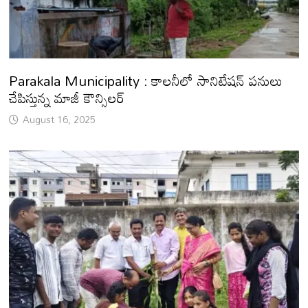
Parakala Municipality : కాలనీలో సానిటేషన్ పనులు
చేపిస్తున్న మాజీ కౌన్సిలర్
August 16, 2025