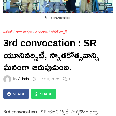
3rd convocation
జనరల్
/
తాజా వార్తలు
/
తెలంగాణ
/
లోకల్ న్యూస్
3rd convocation : SR
యూనివర్సిటీ, స్నాతకోత్సవాన్ని
ఘనంగా జరుపుకుంది.
by
Admin
June 6, 2025
0
SHARE
SHARE
3rd convocation :
SR యూనివర్సిటీ, హన్మకొండ జిల్లా,