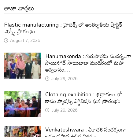
తాజా వార్తలు
Plastic manufacturing : హైటెక్స్ లో అంతర్జాతీయ ప్లాస్టిక్
ఎక్స్పో ప్రారంభం
August 7, 2026
Hanumakonda : గురుపౌర్ణమి సందర్భంగా
సాయినగర్‌ సాయిబాబా మందిరంలో మహా
అన్నదానం…
July 29, 2026
Clothing exhibition : భద్రాచలం లో
కాసం ఫ్యాషన్స్ ఎగ్జిబిషన్ ఘన ప్రారంభం
July 29, 2026
Venkateshwara : ఏకాదశి సందర్భంగా
లడ్డూ ప్రసాద ఉచిత వితరణ.