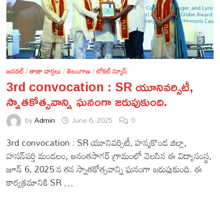
జనరల్
/
తాజా వార్తలు
/
తెలంగాణ
/
లోకల్ న్యూస్
3rd convocation : SR యూనివర్సిటీ,
స్నాతకోత్సవాన్ని ఘనంగా జరుపుకుంది.
by
Admin
June 6, 2025
0
3rd convocation : SR యూనివర్సిటీ, హన్మకొండ జిల్లా,
హసన్‌పర్తి మండలం, అనంతసాగర్ గ్రామంలో వెలసిన ఈ విద్యాసంస్థ,
జూన్ 6, 2025 న తన స్నాతకోత్సవాన్ని ఘనంగా జరుపుకుంది. ఈ
కార్యక్రమానికి SR …