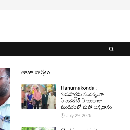
తాజా వార్తలు
Hanumakonda :
గురుపౌర్ణమి సందర్భంగా
సాయినగర్‌ సాయిబాబా
మందిరంలో మహా అన్నదానం…
July 29, 2026