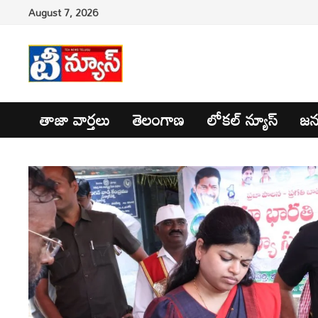
Skip
August 7, 2026
to
content
తాజా వార్తలు
తెలంగాణ
లోకల్ న్యూస్
జన