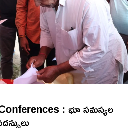
onferences : భూ సమస్యల
సదస్సులు