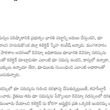
స్యల పరిష్కారానికి ప్రభుత్వం భారతి చట్టాన్ని అమలు చేస్తుందని, భూ
వాలని హనుమకొండ జిల్లా కలెక్టర్ స్నేహ శబరీష్ అన్నారు. మంగళవారం
్వ పాఠశాల ఆవరణలో రెవెన్యూ అధికారులు భూభారతి రెవెన్యూ సదస్సును
కులతో కలెక్టర్ మాట్లాడుతూ ఎలాంటి భూ సమస్య ఉందని, కాస్తులో ఉన్నారా,
ు బుక్కులు ఉన్నాయా లేదా, భూములకు సంబంధించి ఎలాంటి ఆధారాలతో
ుసుకున్నారు.
సదస్సులో భూ సమస్యను గురించి దరఖాస్తు చేసుకున్నట్లయితే, తహసీల్దార్
చించారు. రైతులు తమ భూ సమస్యను పేర్కొంటూ రెవెన్యూ సదస్సులలో దరఖా
ంజూరు చేయాలని కలెక్టర్ ను కోరగా అర్హులైన ప్రతి ఒక్కరికి ఇందిరమ్మ ఇ