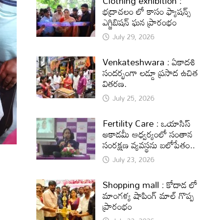
Clothing exhibition :
భద్రాచలం లో కాసం ఫ్యాషన్స్
ఎగ్జిబిషన్ ఘన ప్రారంభం
July 29, 2026
Venkateshwara : ఏకాదశి
సందర్భంగా లడ్డూ ప్రసాద ఉచిత
వితరణ.
July 25, 2026
Fertility Care : ఒయాసిస్
అకాడమీ ఆధ్వర్యంలో సంతాన
సంరక్షణ వ్యవస్థను బలోపేతం..
July 23, 2026
Shopping mall : కోదాడ లో
మాంగళ్య షాపింగ్ మాల్ గొప్ప
ప్రారంభం