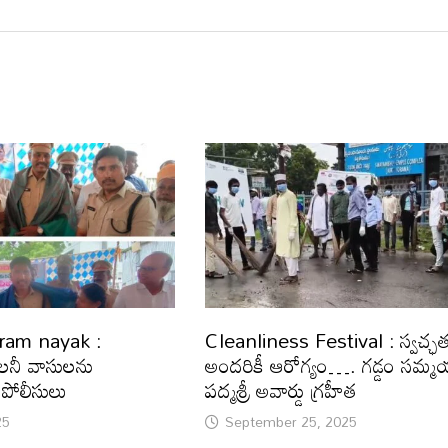
am nayak :
Cleanliness Festival : స్వచ్ఛ
ాలనీ వాసులను
అందరికీ ఆరోగ్యం…. గడ్డం సమ్మయ
పోలీసులు
పద్మశ్రీ అవార్డు గ్రహీత
25
September 25, 2025