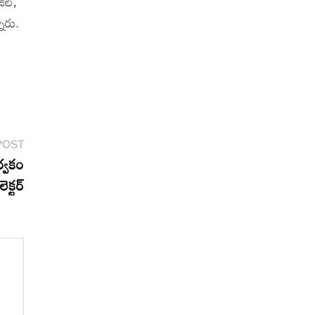
ిల్,
నారు.
Next
POST
post:
్వకం
ెక్టర్