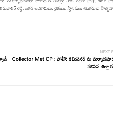
. ఈ కార్యక్రమంలో నాయబ్ తహసీల్దార్ ఎండి. రహీం పాషా, ఆర్ఐ ఫాజ
రుణాకర్ రెడ్డి, ఇతర అధికారులు, రైతులు, స్థానికులు తదితరులు పాల్గొన్
NEXT 
వాడీ
Collector Met CP : పోలీస్ కమిషనర్ ను మర్యాదపూర
కలిసిన జిల్లా కల