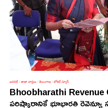
జనరల్
/
తాజా వార్తలు
/
తెలంగాణ
/
లోకల్ న్యూస్
Bhoobharathi Revenue C
పరిష్కారానికే భూభారతి రెవెన్యూ 