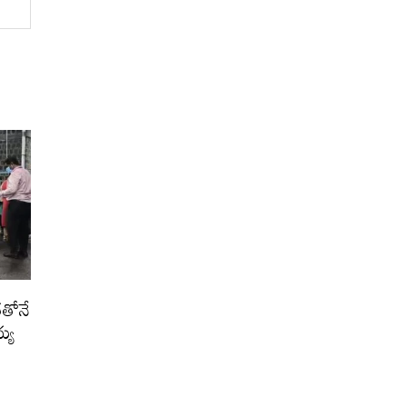
తతోనే
్య