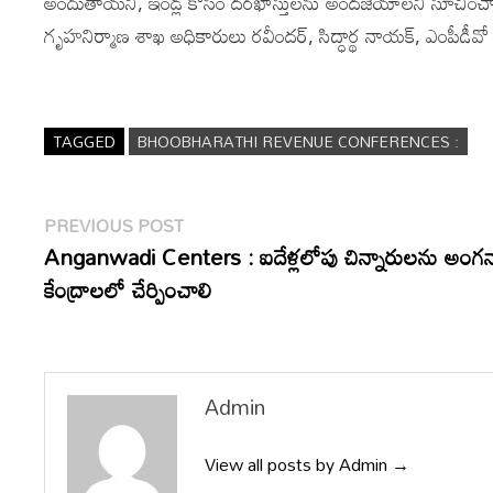
అందుతాయని, ఇండ్ల కోసం దరఖాస్తులను అందజేయాలని సూచించారు
గృహనిర్మాణ శాఖ అధికారులు రవీందర్, సిద్ధార్థ నాయక్, ఎంపీడీవో క
TAGGED
BHOOBHARATHI REVENUE CONFERENCES :
Post
Previous
PREVIOUS POST
post:
Anganwadi Centers : ఐదేళ్లలోపు చిన్నారులను అంగన్
navigation
కేంద్రాలలో చేర్పించాలి
Admin
View all posts by Admin →