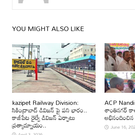
YOU MIGHT ALSO LIKE
kazipet Railway Division:
ACP Nandir
సికింద్రాబాద్ డివిజన్ పై పని భారం..
శాంతినగర్ క
కాజీపేట రైల్వే డివిజన్ ఏర్పాటు
అభినందించిన 
ప్రత్యామ్నాయం..
June 16, 20
April 3, 2026