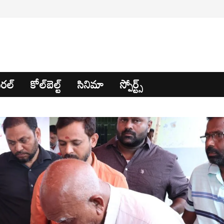
రల్
కోల్‌బెల్ట్
సినిమా
స్పోర్ట్స్