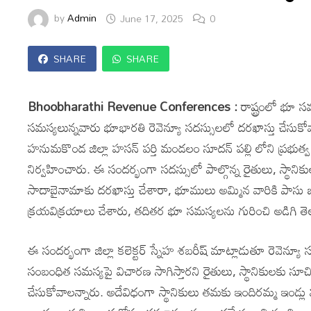
by
Admin
June 17, 2025
0
SHARE
SHARE
Bhoobharathi Revenue Conferences :
రాష్ట్రంలో భూ సమ
సమస్యలున్నవారు భూభారతి రెవెన్యూ సదస్సులలో దరఖాస్తు చేసుకో
హనుమకొండ జిల్లా హసన్ పర్తి మండలం సూదన్ పల్లి లోని ప్రభుత
నిర్వహించారు. ఈ సందర్భంగా సదస్సులో పాల్గొన్న రైతులు, స్థాని
సాదాబైనామాకు దరఖాస్తు చేశారా, భూములు అమ్మిన వారికి పాస
క్రయవిక్రయాలు చేశారు, తదితర భూ సమస్యలను గురించి అడిగి తెల
ఈ సందర్భంగా జిల్లా కలెక్టర్ స్నేహ శబరీష్ మాట్లాడుతూ రెవెన్యూ 
సంబంధిత సమస్యపై విచారణ సాగిస్తారని రైతులు, స్థానికులకు సూ
చేసుకోవాలన్నారు. అదేవిధంగా స్థానికులు తమకు ఇందిరమ్మ ఇండ్లు మ