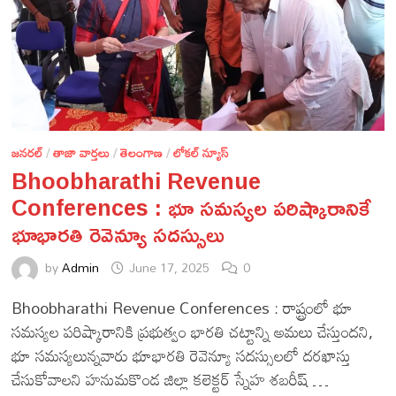
జనరల్
/
తాజా వార్తలు
/
తెలంగాణ
/
లోకల్ న్యూస్
Bhoobharathi Revenue
Conferences : భూ సమస్యల పరిష్కారానికే
భూభారతి రెవెన్యూ సదస్సులు
by
Admin
June 17, 2025
0
Bhoobharathi Revenue Conferences : రాష్ట్రంలో భూ
సమస్యల పరిష్కారానికి ప్రభుత్వం భారతి చట్టాన్ని అమలు చేస్తుందని,
భూ సమస్యలున్నవారు భూభారతి రెవెన్యూ సదస్సులలో దరఖాస్తు
చేసుకోవాలని హనుమకొండ జిల్లా కలెక్టర్ స్నేహ శబరీష్ …