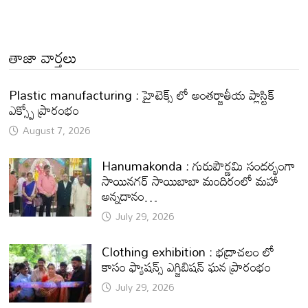
తాజా వార్తలు
Plastic manufacturing : హైటెక్స్ లో అంతర్జాతీయ ప్లాస్టిక్
ఎక్స్పో ప్రారంభం
August 7, 2026
Hanumakonda : గురుపౌర్ణమి సందర్భంగా
సాయినగర్‌ సాయిబాబా మందిరంలో మహా
అన్నదానం…
July 29, 2026
Clothing exhibition : భద్రాచలం లో
కాసం ఫ్యాషన్స్ ఎగ్జిబిషన్ ఘన ప్రారంభం
July 29, 2026