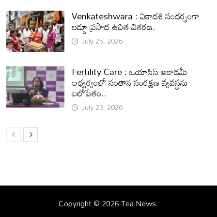
Venkateshwara : ఏకాదశి సందర్భంగా
లడ్డూ ప్రసాద ఉచిత వితరణ.
July 25, 2026
Fertility Care : ఒయాసిస్ అకాడమీ
ఆధ్వర్యంలో సంతాన సంరక్షణ వ్యవస్థను
బలోపేతం..
July 23, 2026
Copyright © 2026
Tea News
.