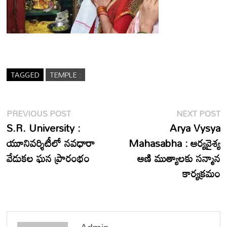
TAGGED
TEMPLE :
Post
Previous
N
PREVIOUS POST
NEXT POST
post:
p
S.R. University :
Arya Vysya
navigation
యూనివర్శిటీలో న‌వధారా
Mahasabha : ఆర్యవైశ్య
వేడుక‌ల ఘ‌న ప్రారంభం
ఆణి ముత్యాలకు సన్మాన
కార్యక్రమం