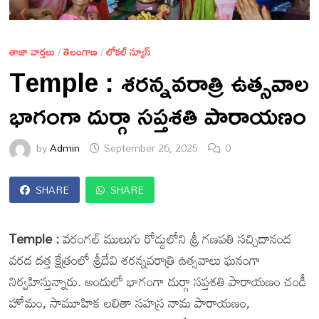
తాజా వార్తలు
/
తెలంగాణ
/
లోకల్ న్యూస్
Temple : శరన్నవరాత్రి ఉత్సవాల
భాగంగా దుర్గా సప్తశతి పారాయణం
by
Admin
September 26, 2025
0
SHARE
SHARE
Temple :
వరంగల్ ములుగు రోడ్డులోని శ్రీ గణపతి సచ్చిదానంద
వరద దత్త క్షేత్రంలో శ్రీదేవి శరన్నవరాత్రి ఉత్సవాలు ఘనంగా
నిర్వహిస్తున్నారు. అందులో భాగంగా దుర్గా సప్తశతి పారాయణం చండీ
హోమం, సామూహిక లలితా సహస్ర నామ పారాయణం,