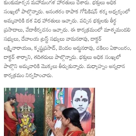
కుంకుమార్చన మహామంగళ హారతులు చేశారు. భక్తులు అధిక
సంఖ్యలో పాల్గొన్నారు. అనంతరం రాపాక గోపికిషన్ శర్మ ఆధ్వర్యంలో
అమ్మవారికి దశ విధ హారతులు ఇచ్చారు. వచ్చిన భక్తులకు తీర్థ
ప్రసాదాలు, వేదాశీర్వచనం ఇచ్చారు. ఈ కార్యక్రమంలో మాతృమండలి
సభ్యులు, దేవాలయ ట్రస్ట్ సభ్యులు వామనరావు, డాక్టర్
లక్ష్మినారాయణ, కృష్ణప్రసాద్, బెండల అర్జునరావు, చకిలం ఏకాంబరం,
డాక్టర్ శార్వాని, తదితరులు పాల్గొన్నారు. భక్తులు అధిక సంఖ్యలో
పాల్గొని అమ్మవారికి మొక్కలు తీర్చుకున్నారు. మధ్యాహ్నం అన్నదాన
కార్యక్రమం నిర్వహించారు.