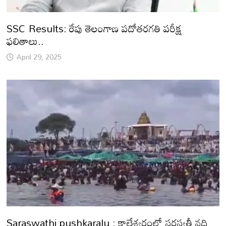
SSC Results: రేపు తెలంగాణ పదోతరగతి పరీక్ష
ఫలితాలు..
April 29, 2025
Saraswathi pushkaralu : కాలేశ్వరంలో సరస్వతీ నది