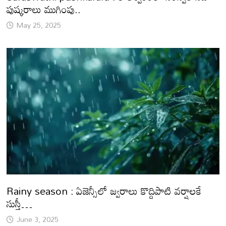
పుష్కరాలు ముగింపు..
May 25, 2025
Rainy season : ఏజెన్సీలో జ్వరాలు కొద్దిపాటి వర్షాలకే
సుస్తీ…
June 3, 2025