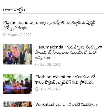
తాజా వార్తలు
Plastic manufacturing : హైటెక్స్ లో అంతర్జాతీయ ప్లాస్టిక్
ఎక్స్పో ప్రారంభం
August 7, 2026
Hanumakonda : గురుపౌర్ణమి సందర్భంగా
సాయినగర్‌ సాయిబాబా మందిరంలో మహా
అన్నదానం…
July 29, 2026
Clothing exhibition : భద్రాచలం లో
కాసం ఫ్యాషన్స్ ఎగ్జిబిషన్ ఘన ప్రారంభం
July 29, 2026
Venkateshwara : ఏకాదశి సందర్భంగా