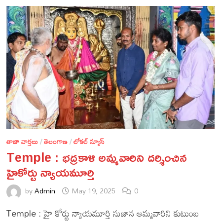
తాజా వార్తలు
/
తెలంగాణ
/
లోకల్ న్యూస్
Temple : భద్రకాళి అమ్మవారిని దర్శించిన
హైకోర్టు న్యాయమూర్తి
by
Admin
May 19, 2025
0
Temple : హై కోర్టు న్యాయమూర్తి సుజాన అమ్మవారిని కుటుంబ