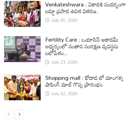
Venkateshwara : ఏకాదశి సందర్భంగా
లడ్డూ ప్రసాద ఉచిత వితరణ.
July 25, 2026
Fertility Care : ఒయాసిస్ అకాడమీ
ఆధ్వర్యంలో సంతాన సంరక్షణ వ్యవస్థను
బలోపేతం..
July 23, 2026
Shopping mall : కోదాడ లో మాంగళ్య
షాపింగ్ మాల్ గొప్ప ప్రారంభం
July 22, 2026