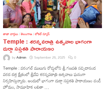
తాజా వార్తలు
/
తెలంగాణ
/
లోకల్ న్యూస్
Temple : శరన్నవరాత్రి ఉత్సవాల భాగంగా
దుర్గా సప్తశతి పారాయణం
by
Admin
September 26, 2025
0
Temple : వరంగల్ ములుగు రోడ్డులోని శ్రీ గణపతి సచ్చిదానంద
వరద దత్త క్షేత్రంలో శ్రీదేవి శరన్నవరాత్రి ఉత్సవాలు ఘనంగా
నిర్వహిస్తున్నారు. అందులో భాగంగా దుర్గా సప్తశతి పారాయణం చండీ
హోమం, సామూహిక లలితా …