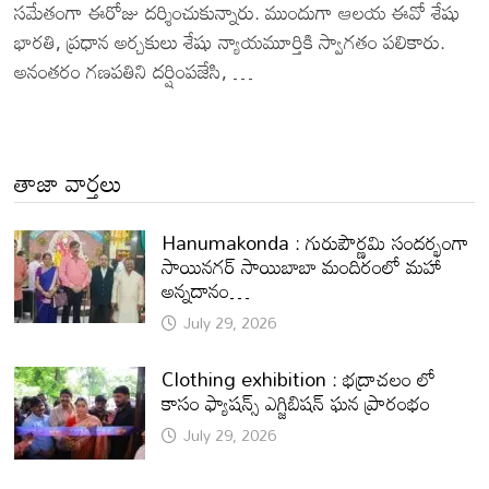
సమేతంగా ఈరోజు దర్శించుకున్నారు. ముందుగా ఆలయ ఈవో శేషు
భారతి, ప్రధాన అర్చకులు శేషు న్యాయమూర్తికి స్వాగతం పలికారు.
అనంతరం గణపతిని దర్షింపజేసి, …
తాజా వార్తలు
Hanumakonda : గురుపౌర్ణమి సందర్భంగా
సాయినగర్‌ సాయిబాబా మందిరంలో మహా
అన్నదానం…
July 29, 2026
Clothing exhibition : భద్రాచలం లో
కాసం ఫ్యాషన్స్ ఎగ్జిబిషన్ ఘన ప్రారంభం
July 29, 2026