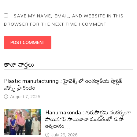
SAVE MY NAME, EMAIL, AND WEBSITE IN THIS
BROWSER FOR THE NEXT TIME I COMMENT.
తాజా వార్తలు
Plastic manufacturing : హైటెక్స్ లో అంతర్జాతీయ ప్లాస్టిక్
ఎక్స్పో ప్రారంభం
August 7, 2026
Hanumakonda : గురుపౌర్ణమి సందర్భంగా
సాయినగర్‌ సాయిబాబా మందిరంలో మహా
అన్నదానం…
July 29, 2026