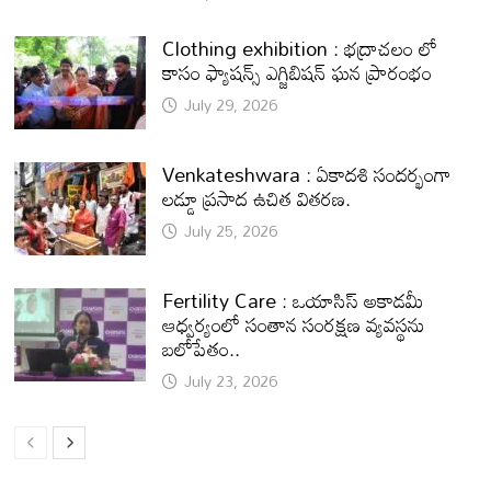
Clothing exhibition : భద్రాచలం లో
కాసం ఫ్యాషన్స్ ఎగ్జిబిషన్ ఘన ప్రారంభం
July 29, 2026
Venkateshwara : ఏకాదశి సందర్భంగా
లడ్డూ ప్రసాద ఉచిత వితరణ.
July 25, 2026
Fertility Care : ఒయాసిస్ అకాడమీ
ఆధ్వర్యంలో సంతాన సంరక్షణ వ్యవస్థను
బలోపేతం..
July 23, 2026