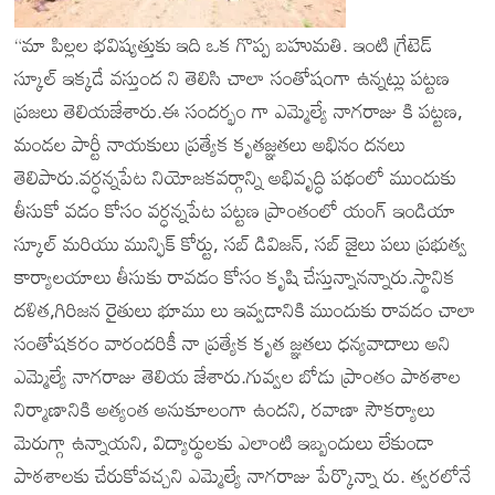
“మా పిల్లల భవిష్యత్తుకు ఇది ఒక గొప్ప బహుమతి. ఇంటి గ్రేటెడ్
స్కూల్ ఇక్కడే వస్తుంద ని తెలిసి చాలా సంతోషంగా ఉన్నట్లు పట్టణ
ప్రజలు తెలియజేశారు.ఈ సందర్భం గా ఎమ్మెల్యే నాగరాజు కి పట్టణ,
మండల పార్టీ నాయకులు ప్రత్యేక కృతజ్ఞతలు అభినం దనలు
తెలిపారు.వర్ధన్నపేట నియోజకవర్గాన్ని అభివృద్ధి పథంలో ముందుకు
తీసుకో వడం కోసం వర్ధన్నపేట పట్టణ ప్రాంతంలో యంగ్ ఇండియా
స్కూల్ మరియు మున్ఫిక్ కోర్టు, సబ్ డివిజన్, సబ్ జైలు పలు ప్రభుత్వ
కార్యాలయాలు తీసుకు రావడం కోసం కృషి చేస్తున్నానన్నారు.స్థానిక
దళిత,గిరిజన రైతులు భూము లు ఇవ్వడానికి ముందుకు రావడం చాలా
సంతోషకరం వారందరికీ నా ప్రత్యేక కృత జ్ఞతలు ధన్యవాదాలు అని
ఎమ్మెల్యే నాగరాజు తెలియ జేశారు.గువ్వల బోడు ప్రాంతం పాఠశాల
నిర్మాణానికి అత్యంత అనుకూలంగా ఉందని, రవాణా సౌకర్యాలు
మెరుగ్గా ఉన్నాయని, విద్యార్థులకు ఎలాంటి ఇబ్బందులు లేకుండా
పాఠశాలకు చేరుకోవచ్చని ఎమ్మెల్యే నాగరాజు పేర్కొన్నా రు. త్వరలోనే