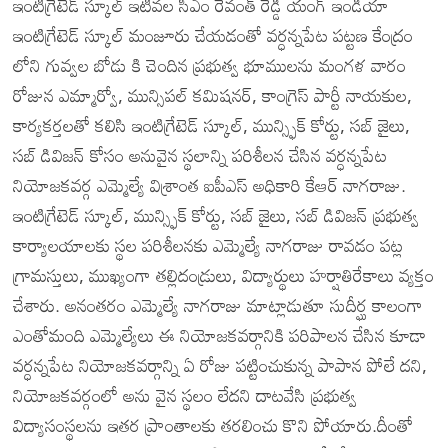
ఇంటిగ్రేటెడ్ స్కూల్ ఇటీవల సీఎం రేవంత్ రెడ్డి యంగ్ ఇండియా
ఇంటిగ్రేటెడ్ స్కూల్ మంజూరు చేయడంతో వర్ధన్నపేట పట్టణ కేంద్రం
లోని గువ్వల బోడు కి చెందిన ప్రభుత్వ భూములను మంగళ వారం
రోజున ఎమ్మార్వో, మున్సిపల్ కమిషనర్, కాంగ్రెస్ పార్టీ నాయకుల,
కార్యకర్తలతో కలిసి ఇంటిగ్రేటెడ్ స్కూల్, మున్స్ఫిక్ కోర్టు, సబ్ జైలు,
సబ్ డివిజన్ కోసం అనువైన స్థలాన్ని పరిశీలన చేసిన వర్ధన్నపేట
నియోజకవర్గ ఎమ్మెల్యే విశ్రాంత ఐపీఎస్ అధికారి కేఆర్ నాగరాజు.
ఇంటిగ్రేటెడ్ స్కూల్, మున్స్ఫిక్ కోర్టు, సబ్ జైలు, సబ్ డివిజన్ ప్రభుత్వ
కార్యాలయాలకు స్థల పరిశీలనకు ఎమ్మెల్యే నాగరాజు రావడం పట్ల
గ్రామస్తులు, ముఖ్యంగా తల్లిదండ్రులు, విద్యార్థులు హర్షాతిరేకాలు వ్యక్తం
చేశారు. అనంతరం ఎమ్మెల్యే నాగరాజు మాట్లాడుతూ సుదీర్ఘ కాలంగా
ఎంతోమంది ఎమ్మెల్యేలు ఈ నియోజకవర్గానికి పరిపాలన చేసిన కూడా
వర్ధన్నపేట నియోజకవర్గాన్ని ఏ రోజు పట్టించుకున్న పాపాన పోలే దని,
నియోజకవర్గంలో అను వైన స్థలం లేదని దాటవేసి ప్రభుత్వ
విద్యాసంస్థలను ఇతర ప్రాంతాలకు తరలించు కొని పోయారు.దీంతో