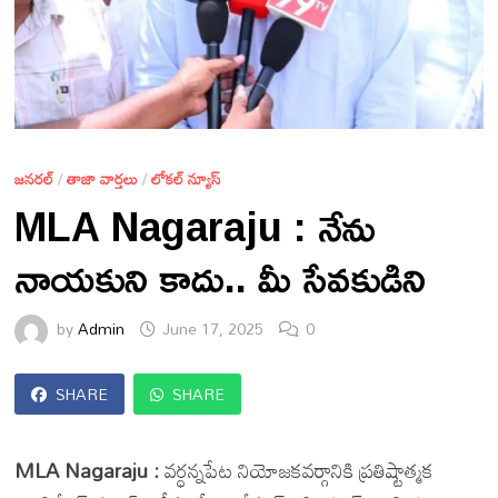
జనరల్
/
తాజా వార్తలు
/
లోకల్ న్యూస్
MLA Nagaraju : నేను
నాయకుని కాదు.. మీ సేవకుడిని
by
Admin
June 17, 2025
0
SHARE
SHARE
MLA Nagaraju :
వర్ధన్నపేట నియోజకవర్గానికి ప్రతిష్టాత్మక