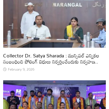
Collector Dr. Satya Sharada : మున్సిపల్ ఎన్నికల
సంబంధించి పోలింగ్ విధులు నిర్వర్తించేందుకు నిర్వహణ..
February 9, 2026