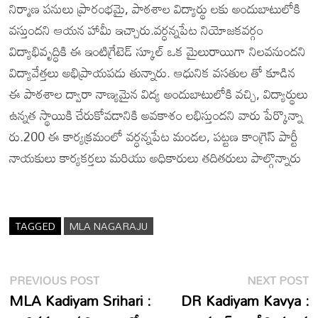
నిర్మాణ పనులు ప్రారంభమై, పాఠశాల విద్యార్థు లకు అందుబాటులోకి
వస్తుందని ఆయన హామీ ఇచ్చారు.వర్ధన్నపేట నియోజకవర్గం
విద్యాభివృద్ధికి ఈ ఇంటిగ్రేటెడ్ స్కూల్ ఒక మైలురాయిగా నిలవనుందని
విద్యావేత్తలు అభిప్రాయపడు తున్నారు. ఆధునిక వసతుల తో కూడిన
ఈ పాఠశాల ద్వారా నాణ్యమైన విద్య అందుబాటులోకి వచ్చి, విద్యార్థులు
ఉన్నత స్థాయికి చేరుకోవడానికి అవకాశం లభిస్తుందని వారు పేర్కొన్నా
రు.200 ఈ కార్యక్రమంలో వర్ధన్నపేట మండల, పట్టణ కాంగ్రెస్ పార్టీ
నాయకులు కార్యకర్తలు మరియు అధికారులు తదితరులు పాల్గొన్నారు
TAGGED
MLA NAGARAJU
Post
Previous
N
PREVIOUS POST
NEXT POST
post:
p
MLA Kadiyam Srihari :
DR Kadiyam Kavya :
navigation