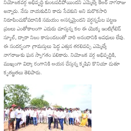
నియోజకవర్గ అభివృద్ధి కుంటపడిపోయిందని ఎమ్మెల్యే కేఆర్ నాగరాజు
అన్నారు. నేను నాయకుడిని కాదు సేవకుని అని మరొకసారి
నిరూపించుకోవడానికి సమయం ఆసన్నమైందని వర్ధన్నపేట పట్టణ
ప్రజలు ఎంతోకాలంగా ఎదురు చూస్తున్న కల ఈ యొక్క ఇంటిగ్రేటెడ్
స్కూల్, ద్వారా నిజం కానుండటంతో వారి ఆనందానికి అవధులు లేవు.
ఈ సందర్భంగా గ్రామస్తులు పెద్ద ఎత్తున తరలివచ్చి ఎమ్మెల్యే
నాగరాజుకు ఘన స్వాగతం పలికారు. నియోజక వర్గ అభివృద్ధికి,
ముఖ్యంగా విద్యా రంగానికి ఆయన చేస్తున్న కృషిని కొనియా డుతూ
కృతజ్ఞతలు తెలిపారు.