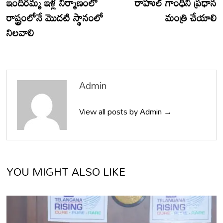
ఇందిరమ్మ ఇళ్ల నిర్మాణంలో
రాహుల్ గాంధీని ప్రధాన
రాష్ట్రంలోనే మొదటి స్థానంలో
మంత్రి చేయాలి
నిలవాలి
Admin
View all posts by Admin →
YOU MIGHT ALSO LIKE