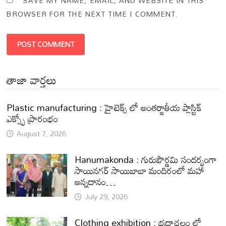
SAVE MY NAME, EMAIL, AND WEBSITE IN THIS
BROWSER FOR THE NEXT TIME I COMMENT.
తాజా వార్తలు
Plastic manufacturing : హైటెక్స్ లో అంతర్జాతీయ ప్లాస్టిక్
ఎక్స్పో ప్రారంభం
August 7, 2026
Hanumakonda : గురుపౌర్ణమి సందర్భంగా
సాయినగర్‌ సాయిబాబా మందిరంలో మహా
అన్నదానం…
July 29, 2026
Clothing exhibition : భద్రాచలం లో