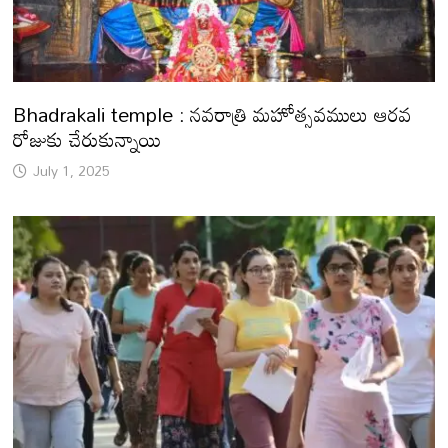
Bhadrakali temple : నవరాత్రి మహోత్సవములు ఆరవ
రోజుకు చేరుకున్నాయి
July 1, 2025