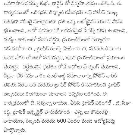
అవగాహన సదస్సు శుభం గార్డెన్ లో నిర్వహించడం జరిగింది. ఈ
కార్యక్రమంలో అడిషనల్ డిప్యూటి కమీషనర్ ఆఫ్ పోలీస్ ముఖ్య
అతిధిగా హాజరై మాట్లాడుతూ ప్రతి ఒక్క ఆటోడ్రైవర్ యూని ఫామ్
ధరించాలని, ఆటో నడపటానికి అవసరమైన పేపర్స్ కలిగి ఉండాలని,
మద్యం తాగి ఆటో నడప వద్దని, ప్రయాణికులతో మర్యాదగా
నడుచుకోవాలని , ట్రాఫిక్ రూల్స్ పాటించాలని, పరిమితి కి మించి
అధిక వేగం తో ఆటో నడపవద్దని, అధిక ప్రయాణికులతో ప్రయాణం
చేయద్దని ,నిర్దేశించిన ప్రదేశం లోనే ఆటోలు పార్కింగ్ చేయాలని,
ఏదైనా నేర సమాచారం ఉంటే అట్టి సమాచారాన్ని పోలీస్ వారికి
తెలియ పరచాలని మరియు ట్రాఫిక్ పోలీస్ కి సహకరించి ట్రాఫిక్
ఇబ్బందులు కలగకుండా చూడాలని చెప్పడం జరిగింది. ఈ
కార్యక్రమంలో టి. సత్యన్నా రాయణ, ఏసిపి ట్రాఫిక్ వరంగల్ , జి. సీతా
రెడ్డి, ట్రాఫిక్ ఇన్స్పెక్టర్ హనుమకొండ , ఎస్సై లు కొమురెల్లి ,
నారాయణ, సిబ్బంది మరియ 600 వందల మంది ఆటోడ్రైవర్లు
పాల్గొన్నారు.