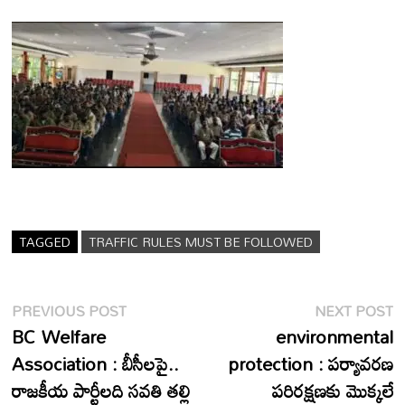
TAGGED
TRAFFIC RULES MUST BE FOLLOWED
Post
Previous
N
PREVIOUS POST
NEXT POST
post:
p
BC Welfare
environmental
navigation
Association : బీసీలపై..
protection : పర్యావరణ
రాజకీయ పార్టీలది సవతి తల్లి
పరిరక్షణకు మొక్కలే