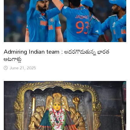
Admiring Indian team : అదరగొడుతున్న భారత
ఆటగాళ్లు
June 21, 2025