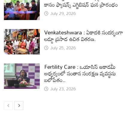
కాసం ఫ్యాషన్స్ ఎగ్జిబిషన్ ఘన ప్రారంభం
July 29, 2026
Venkateshwara : ఏకాదశి సందర్భంగా
లడ్డూ ప్రసాద ఉచిత వితరణ.
July 25, 2026
Fertility Care : ఒయాసిస్ అకాడమీ
ఆధ్వర్యంలో సంతాన సంరక్షణ వ్యవస్థను
బలోపేతం..
July 23, 2026