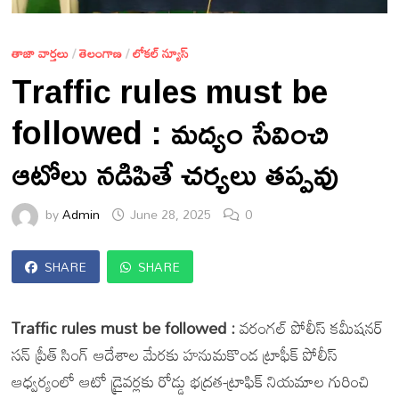
తాజా వార్తలు
/
తెలంగాణ
/
లోకల్ న్యూస్
Traffic rules must be
followed : మద్యం సేవించి
ఆటోలు నడిపితే చర్యలు తప్పవు
by
Admin
June 28, 2025
0
SHARE
SHARE
Traffic rules must be followed :
వరంగల్ పోలీస్ కమీషనర్
సన్ ప్రీత్ సింగ్ ఆదేశాల మేరకు హనుమకొండ ట్రాఫీక్ పోలీస్
ఆధ్వర్యంలో ఆటో డ్రైవర్లకు రోడ్డు భద్రత-ట్రాఫిక్ నియమాల గురించి