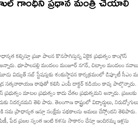
గాంధీని ప్రధాన మంత్రి చేయాలి
ాధాన్యత కల్పిస్తూ ప్రజా పాలన కొనసాగిస్తున్న ఏకైక ప్రభుత్వం కాంగ్రెస్
ావ్య అన్నారు. భూపాలపల్లి మండలం మంజూర్ నగర్, చిట్యాల మండలం నవాబ
విద్యుత్ సబ్ స్టేషన్లుకు శంకుస్థాపన కార్యక్రమంలో డిప్యూటీ సీఎం మల
యే గండ్ర సత్యనారాయణ రావుతో కలిసి ఎంపీ డాక్టర్ కడియం కావ్య పాల్గొన్నారు
్ ప్రభుత్వం మాటల ప్రభుత్వం కాదు చేతల ప్రభుత్వమని అన్నారు. ప్రజలకు
 నిదర్శనమని తెలి పారు. తెలంగాణ రాష్ట్రంలో విద్యార్థులు, నిరుద్యోగుల
కి సమ ప్రాధాన్యత ఇస్తూ సంక్షేమ పథకాలను అమలు చేస్తోందని తెలిపారు.
పంపిణీ, పేద ప్రజల స్వంత ఇంటి కళను సాకారం చేస్తూ ఇందిరమ్మ ఇళ్లను