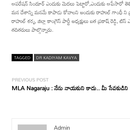
ఆపరేషన్ సిందూర్ ఎందుకు మెదలు పెట్టారో,ఎందుకు ఆపేసారో తెలియద
మన దేశాన్ని మనమే కాపాడు కోవాలని అందుకు రాహుల్ గాంధీ ని ప
రాహుల్ శర్మ, జిల్లా కాంగ్రెస్ పార్టీ అధ్యక్షులు ఐత ప్రకాష్ రెడ్డి, ట
తదితరులు పాల్గొన్నారు.
TAGGED
DR KADIYAM KAVYA
Post
Previous
PREVIOUS POST
post:
MLA Nagaraju : నేను నాయకుని కాదు.. మీ సేవకుడిని
navigation
Admin