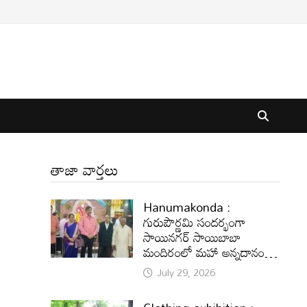
తాజా వార్తలు
Hanumakonda :
గురుపౌర్ణమి సందర్భంగా
సాయినగర్‌ సాయిబాబా
మందిరంలో మహా అన్నదానం…
July 29, 2026