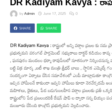
DR Kadiyam Kavya : రాహుల్ 
by
Admin
June 17, 2025
0
SHARE
SHARE
DR Kadiyam Kavya :
రాష్ట్రంలో అన్ని వర్గాల ప్రజల కు సమ ప్ర
ప్రభుత్వమని వరంగల్ పార్లమెంట్ సభ్యురాలు డాక్టర్ కడియం క
, ఘనపురం మండలం ధర్మా రావుపేటలో నూతనంగా నిర్మించనున్న మూడు 
బట్టి విక్ర మార్క ,ఐటీ శాఖ మంత్రి శ్రీధర్ బాబు , స్థానిక ఎమ్మెల్
సందర్బంగా ఏర్పాటు చేసిన సమావేశంలో ఎంపీ మాట్లాడుతూ కాంగ్రెస
ఇచ్చిన హామీలనే కాకుండా ఇవ్వని హామీలు కూడా నెరవేర్చడమే అందుకు
మహిళలు, రైతులు, పేద బడుగుబలహీన వర్గాల ప్రజలకు ప్రతీ ఒక్కరి
రాష్ట్రంలోని పేద ప్రజలందరికీ రేషన్ షాప్ ల ద్వారా సన్న బియ్యం 
మంజూరు చేసింది కాంగ్రెస్ ప్రభుత్వమని వెల్లడించారు.