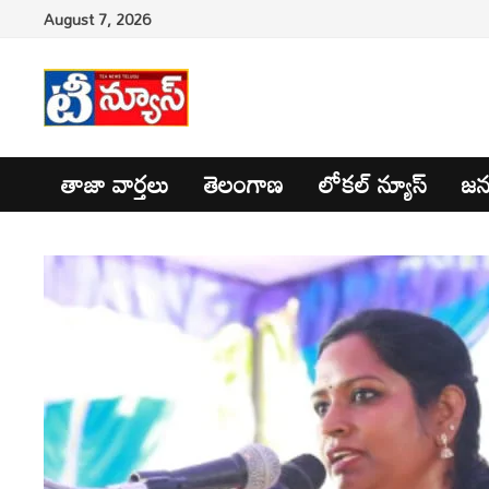
Skip
August 7, 2026
to
content
తాజా వార్తలు
తెలంగాణ
లోకల్ న్యూస్
జన