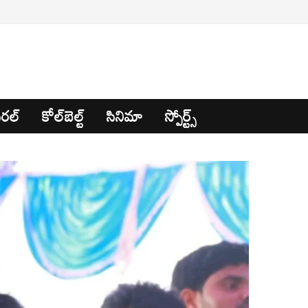
రల్
కోల్‌బెల్ట్
సినిమా
స్పోర్ట్స్