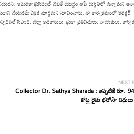
ని, అమెరికా ప్రెసిడెంట్ చెబితే యుద్ధం ఆపే దుస్థితిలో ఉన్నామని అన్న
్రధాని చేయడమే ఏకైక మార్గమని సూచించారు. ఈ కార్యక్రమంలో కలెక్టర్
ిస్ ఎన్పిడిసిల్ సీఎండి, జిల్లా అధికారులు, ప్రజా ప్రతినిధులు, నాయకులు, కార్యక
NEXT 
Collector Dr. Sathya Sharada : ఇప్పటికే రూ. 94
కోట్ల రైతు భరోసా నిధు