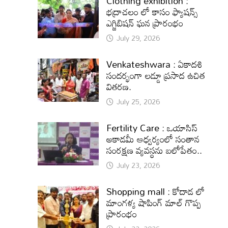
Clothing exhibition :
భద్రాచలం లో కాసం ఫ్యాషన్స్
ఎగ్జిబిషన్ ఘన ప్రారంభం
July 29, 2026
Venkateshwara : ఏకాదశి
సందర్భంగా లడ్డూ ప్రసాద ఉచిత
వితరణ.
July 25, 2026
Fertility Care : ఒయాసిస్
అకాడమీ ఆధ్వర్యంలో సంతాన
సంరక్షణ వ్యవస్థను బలోపేతం..
July 23, 2026
Shopping mall : కోదాడ లో
మాంగళ్య షాపింగ్ మాల్ గొప్ప
ప్రారంభం