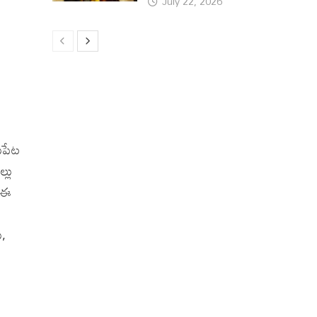
July 22, 2026
ుపేట
్లు
. ఈ
ు,