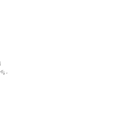
ే
ర్క ,