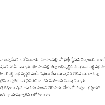
 ఇవ్వలేదని ఆరోపించారు. భూపాలపల్లి లో రైల్వే స్టేషన్ ఏర్పాటుకు అలాగ
ి హామీ ఇచ్చారు. భూపాలపల్లి జిల్లా అభివృద్ధికి మంత్రులు బట్టి విక్రమా
కవర్గ అభి వృద్ధికి ఎంపీ నిధులు కేటాయి స్తానని తెలిపారు. రానున్న
గ్రెస్ కార్యకర్త ఒక సైనికునిలా పని చేయాలని పిలుపునిచ్చారు.
క్తి కల్పించాల్సిన అవసరం ఉందని తెలిపారు. దేశంలో ముస్లిం, క్రిస్టియన్
ిత్ షా చూస్తున్నారని ఆరోపించారు.