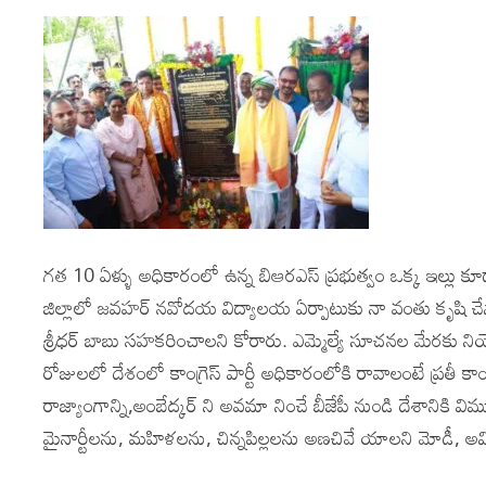
గత 10 ఏళ్ళు అధికారంలో ఉన్న బిఆరఎస్ ప్రభుత్వం ఒక్క ఇల్లు కూడా
జిల్లాలో జవహర్ నవోదయ విద్యాలయ ఏర్పాటుకు నా వంతు కృషి చేస్తానన
శ్రీధర్ బాబు సహకరించాలని కోరారు. ఎమ్మెల్యే సూచనల మేరకు నియోజ
రోజులలో దేశంలో కాంగ్రెస్ పార్టీ అధికారంలోకి రావాలంటే ప్రతీ కాం
రాజ్యాంగాన్ని,అంబేద్కర్ ని అవమా నించే బీజేపీ నుండి దేశానికి విము
మైనార్టీలను, మహిళలను, చిన్నపిల్లలను అణచివే యాలని మోడీ, అమ