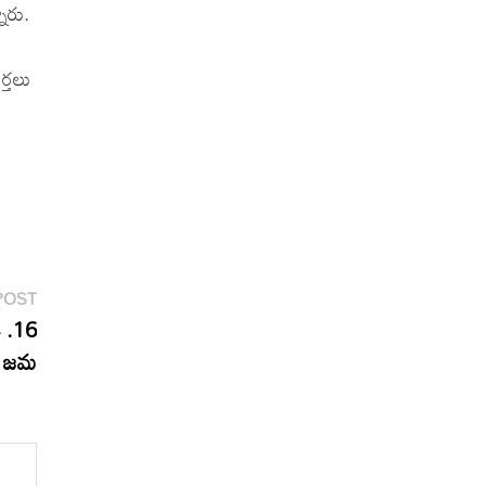
ారు.
ర్తలు
Next
POST
post:
 .16
లు జమ