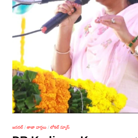
జనరల్
/
తాజా వార్తలు
/
లోకల్ న్యూస్