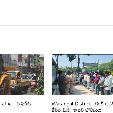
fic : ట్రాఫిక్‌కు
Warangal District : బైండ్ ఓవర
…
చేసిన మిల్స్ కాలనీ పోలీసులు