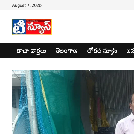
Skip
August 7, 2026
to
content
తాజా వార్తలు
తెలంగాణ
లోకల్ న్యూస్
జన