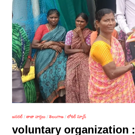
జనరల్
/
తాజా వార్తలు
/
తెలంగాణ
/
లోకల్ న్యూస్
voluntary organization : ని