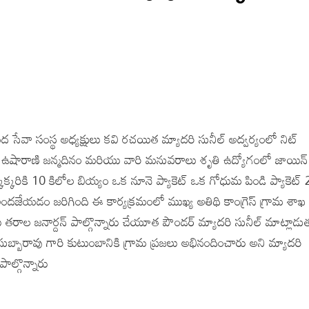
సేవా సంస్థ అధ్యక్షులు కవి రచయిత మ్యాదరి సునీల్ అద్వర్యంలో నిట్
డలు ఉషారాణి జన్మదినం మరియు వారి మనువరాలు శృతి ఉద్యోగంలో జాయిన్
కరికి 10 కిలోల బియ్యం ఒక నూనె ప్యాకెట్ ఒక గోధుమ పిండి ప్యాకెట్ 
ందజేయడం జరిగింది ఈ కార్యక్రమంలో ముఖ్య అతిథి కాంగ్రెస్ గ్రామ శాఖ
యులు తరాల జనార్దన్ పాల్గొన్నారు చేయూత పౌండర్ మ్యాదరి సునీల్ మాట్లాడ
 సుబ్బారావు గారి కుటుంబానికి గ్రామ ప్రజలు అభినందించారు అని మ్యాదరి
ాల్గొన్నారు