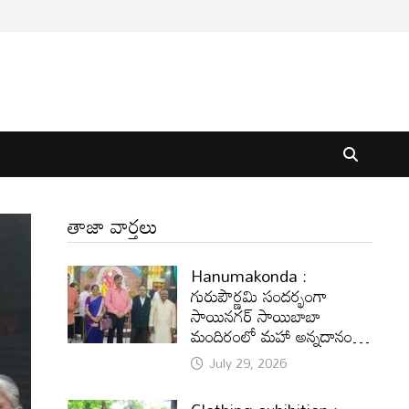
తాజా వార్తలు
Hanumakonda :
గురుపౌర్ణమి సందర్భంగా
సాయినగర్‌ సాయిబాబా
మందిరంలో మహా అన్నదానం…
July 29, 2026