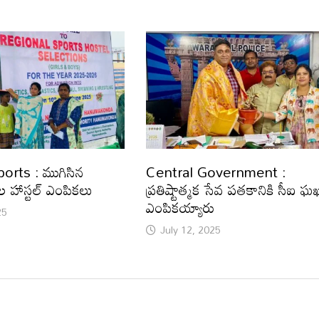
orts : ముగిసిన
Central Government :
డల హాస్టల్ ఎంపికలు
ప్రతిష్టాత్మక సేవ పతకానికి సీఐ ఘ
ఎంపికయ్యారు
25
July 12, 2025