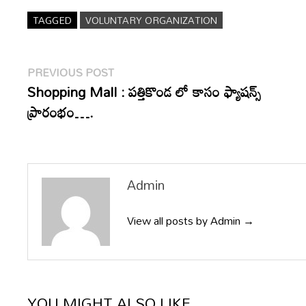
TAGGED
VOLUNTARY ORGANIZATION
Post
Previous
PREVIOUS POST
post:
Shopping Mall : పత్తికొండ లో కాసం ఫ్యాషన్స్
navigation
ప్రారంభం….
Admin
View all posts by Admin →
YOU MIGHT ALSO LIKE