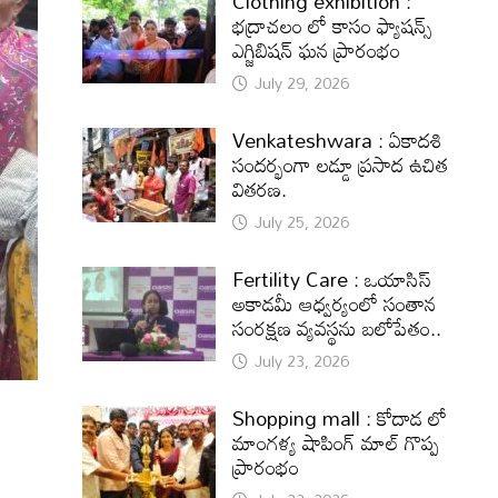
Clothing exhibition :
భద్రాచలం లో కాసం ఫ్యాషన్స్
ఎగ్జిబిషన్ ఘన ప్రారంభం
July 29, 2026
Venkateshwara : ఏకాదశి
సందర్భంగా లడ్డూ ప్రసాద ఉచిత
వితరణ.
July 25, 2026
Fertility Care : ఒయాసిస్
అకాడమీ ఆధ్వర్యంలో సంతాన
సంరక్షణ వ్యవస్థను బలోపేతం..
July 23, 2026
Shopping mall : కోదాడ లో
మాంగళ్య షాపింగ్ మాల్ గొప్ప
ప్రారంభం