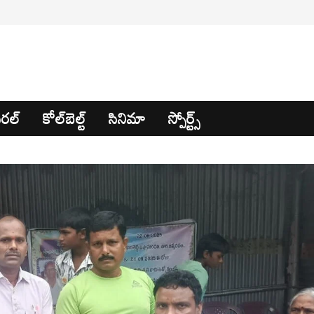
రల్
కోల్‌బెల్ట్
సినిమా
స్పోర్ట్స్