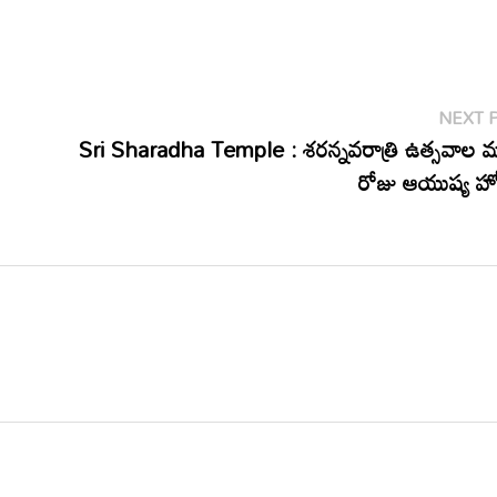
NEXT 
Sri Sharadha Temple : శరన్నవరాత్రి ఉత్సవాల 
రోజు ఆయుష్య 