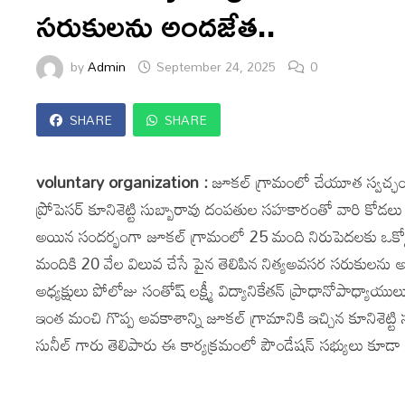
సరుకులను అందజేత..
by
Admin
September 24, 2025
0
SHARE
SHARE
voluntary organization :
జూకల్ గ్రామంలో చేయూత స్వచ్ఛంద 
ప్రోపెసర్ కూనిశెట్టి సుబ్బారావు దంపతుల సహకారంతో వారి కో
అయిన సందర్భంగా జూకల్ గ్రామంలో 25 మంది నిరుపెదలకు ఒక్కోక్
మందికి 20 వేల విలువ చేసే పైన తెలిపిన నిత్యఅవసర సరుకులను అ
అధ్యక్షులు పోలోజు సంతోష్ లక్ష్మీ విద్యానికేతన్ ప్రాధానోపాధ్యా
ఇంత మంచి గొప్ప అవకాశాన్ని జూకల్ గ్రామానికి ఇచ్చిన కూనిశెట్టి
సునీల్ గారు తెలిపారు ఈ కార్యక్రమంలో పౌండేషన్ సభ్యులు కూడా ప