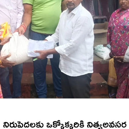
రుపెదలకు ఒక్కోక్కరికి నిత్యఅవసర