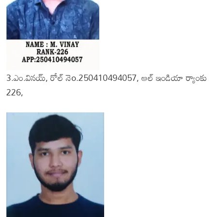
3.ఎం.వినయ్, రోల్ నెo.250410494057, ఆల్ ఇండియా ర్యాంకు
226,