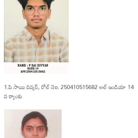
1.పి సాయి దివ్యన్, రోల్ నెo. 250410515682 ఆల్ ఇండియా 14
వ ర్యాంకు