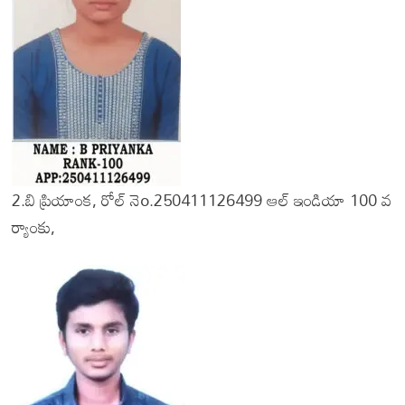
2.బి ప్రియాంక, రోల్ నెo.250411126499 ఆల్ ఇండియా 100 వ
ర్యాంకు,