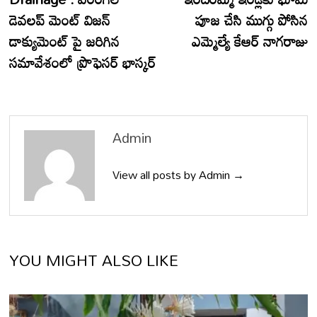
డెవలప్ మెంట్ విజన్
పూజ చేసి ముగ్గు పోసిన
డాక్యుమెంట్ పై జరిగిన
ఎమ్మెల్యే కేఆర్ నాగరాజు
సమావేశంలో ప్రొఫెసర్ భాస్కర్
Admin
View all posts by Admin →
YOU MIGHT ALSO LIKE