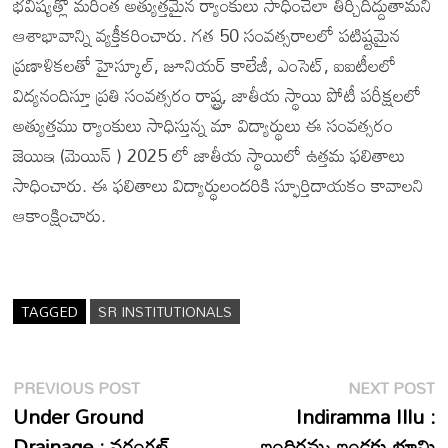
భవిష్యత్లో మరింత అత్యుత్తమైన ర్యాంకులు సాధించేలా తీర్చిదిద్దుతామని
ఆశాభావాన్ని వ్యక్తీకరించారు. గత 50 సంవత్సరాలలో పటిష్టమైన
ప్రణాళికలతో హైస్కూల్, జూనియర్ కాలేజీ, ఎంసెట్, ఐఐటీలలో
విద్యనందిస్తూ ప్రతి సంవత్సరం రాష్ట్ర, జాతీయ స్థాయి పోటీ పరీక్షలలో
అత్యుత్తము ర్యాంకులు సాధిస్తున్న మా విద్యార్థులు ఈ సంవత్సరం
జెయిఇ (మెయిన్ ) 2025 లో జాతీయ స్థాయిలో ఉత్తమ ఫలితాలు
సాధించారు. ఈ ఫలితాలు విద్యార్థులందరికి స్ఫూర్తిదాయకం కావాలని
ఆకాంక్షించారు.
TAGGED
SR INSTITUTIONALS
Post
Previous
N
PREVIOUS POST
NEXT POST
post:
p
Under Ground
Indiramma Illu :
navigation
Drainage : వరంగల్
ఇందిరమ్మ ఇండ్లకు భూమి