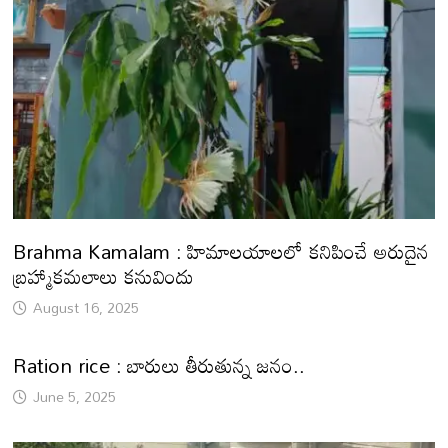
Brahma Kamalam : హిమాలయాలలో కనిపించే అరుదైన
బ్రహ్మాకమలాలు కనువిందు
August 16, 2025
Ration rice : బారులు తీరుతున్న జనం..
June 5, 2025