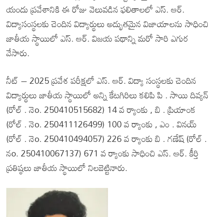
యందు ప్రవేశానికి ఈ రోజు వెలువడిన ఫలితాలలో ఎస్. ఆర్.
విద్యాసంస్థలకు చెందిన విద్యార్థులు అద్భుతమైన విజాయాలను సాధించి
జాతీయ స్థాయిలో ఎస్. ఆర్. విజయ పథాన్ని మరో సారి ఎగుర
వేసారు.
నీట్ – 2025 ప్రవేశ పరీక్షలో ఎస్. ఆర్. విద్యా సంస్థలకు చెందిన
విద్యార్థులు జాతీయ స్థాయిలో అన్ని కేటగిరిలు కలిపి పి . సాయి దివ్యన్
(రోల్ . నెo. 250410515682) 14 వ ర్యాంకు , బి . ప్రియాంక
(రోల్ . నెo. 250411126499) 100 వ ర్యాంకు , ఎం . వినయ్
(రోల్ . నెo. 250410494057) 226 వ ర్యాంకు బి . గణేష్ (రోల్ .
నo. 250410067137) 671 వ ర్యాంకు సాధించి ఎస్. ఆర్. కీర్తి
ప్రతిష్ఠలు జాతీయ స్థాయిలో నిలబెట్టినారు.