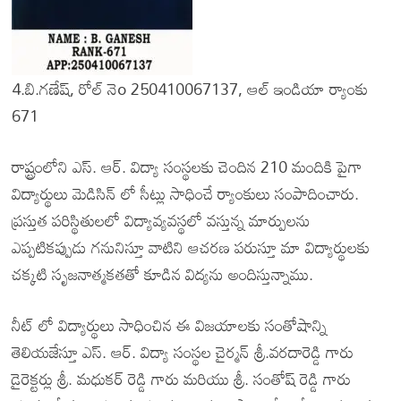
4.బి.గణేష్, రోల్ నెo 250410067137, ఆల్ ఇండియా ర్యాంకు
671
రాష్ట్రంలోని ఎస్. ఆర్. విద్యా సంస్థలకు చెందిన 210 మందికి పైగా
విద్యార్థులు మెడిసిన్ లో సీట్లు సాధించే ర్యాంకులు సంపాదించారు.
ప్రస్తుత పరిస్థితులలో విద్యావ్యవస్థలో వస్తున్న మార్పులను
ఎప్పటికప్పుడు గనునిస్తూ వాటిని ఆచరణ పరుస్తూ మా విద్యార్థులకు
చక్కటి సృజనాత్మకతతో కూడిన విద్యను అందిస్తున్నాము.
నీట్ లో విద్యార్థులు సాధించిన ఈ విజయాలకు సంతోషాన్ని
తెలియజేస్తూ ఎస్. ఆర్. విద్యా సంస్థల చైర్మన్ శ్రీ.వరదారెడ్డి గారు
డైరెక్టర్లు శ్రీ. మధుకర్ రెడ్డి గారు మరియు శ్రీ. సంతోష్ రెడ్డి గారు