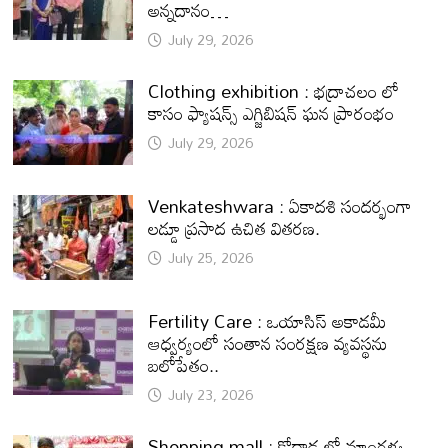
అన్నదానం…
July 29, 2026
Clothing exhibition : భద్రాచలం లో
కాసం ఫ్యాషన్స్ ఎగ్జిబిషన్ ఘన ప్రారంభం
July 29, 2026
Venkateshwara : ఏకాదశి సందర్భంగా
లడ్డూ ప్రసాద ఉచిత వితరణ.
July 25, 2026
Fertility Care : ఒయాసిస్ అకాడమీ
ఆధ్వర్యంలో సంతాన సంరక్షణ వ్యవస్థను
బలోపేతం..
July 23, 2026
Shopping mall : కోదాడ లో మాంగళ్య