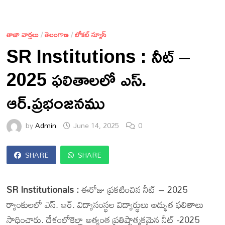
తాజా వార్తలు
/
తెలంగాణ
/
లోకల్ న్యూస్
SR Institutions : నీట్ –
2025 ఫలితాలలో ఎస్.
ఆర్.ప్రభంజనము
by
Admin
June 14, 2025
0
SHARE
SHARE
SR Institutionals :
ఈరోజు ప్రకటించిన నీట్ – 2025
ర్యాంకులలో ఎస్. ఆర్. విద్యాసంస్థల విద్యార్థులు అద్భుత ఫలితాలు
సాధించారు. దేశంలోకెల్లా అత్యంత ప్రతిష్టాత్మకమైన నీట్ -2025