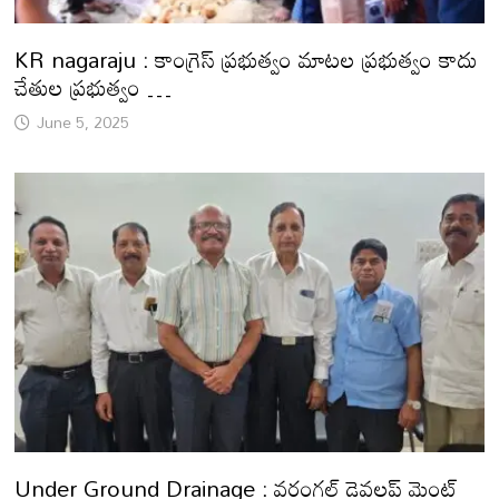
KR nagaraju : కాంగ్రెస్ ప్రభుత్వం మాటల ప్రభుత్వం కాదు
చేతుల ప్రభుత్వం …
June 5, 2025
Under Ground Drainage : వరంగల్ డెవలప్ మెంట్