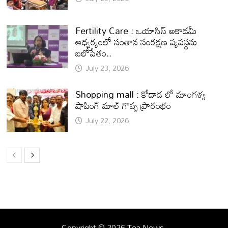
Fertility Care : ఒయాసిస్ అకాడమీ
ఆధ్వర్యంలో సంతాన సంరక్షణ వ్యవస్థను
బలోపేతం..
July 23, 2026
Shopping mall : కోదాడ లో మాంగళ్య
షాపింగ్ మాల్ గొప్ప ప్రారంభం
July 22, 2026
Copyright © 2026
Tea News
.