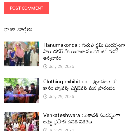
తాజా వార్తలు
Hanumakonda : గురుపౌర్ణమి సందర్భంగా
సాయినగర్‌ సాయిబాబా మందిరంలో మహా
అన్నదానం…
July 29, 2026
Clothing exhibition : భద్రాచలం లో
కాసం ఫ్యాషన్స్ ఎగ్జిబిషన్ ఘన ప్రారంభం
July 29, 2026
Venkateshwara : ఏకాదశి సందర్భంగా
లడ్డూ ప్రసాద ఉచిత వితరణ.
July 25, 2026