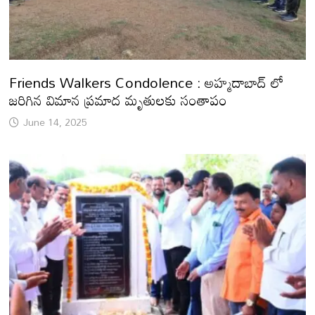
Friends Walkers Condolence : అహ్మదాబాద్ లో
జరిగిన విమాన ప్రమాద మృతులకు సంతాపం
June 14, 2025