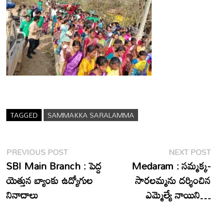
TAGGED
SAMMAKKA SARALAMMA
Post
Previous
N
PREVIOUS POST
NEXT POST
post:
p
SBI Main Branch : పెద్ద
Medaram : సమ్మక్క-
navigation
యెత్తున బ్యాంకు ఉద్యోగుల
సారలమ్మను దర్శించిన
నినాదాలు
ఎమ్మెల్యే నాయిని…