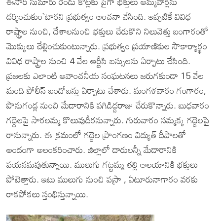
ఈసారి సుమారు రెండు కోట్లకు పైగా భక్తులు అమ్మవార్లను
దర్శించుకుం`టారని ప్రభుత్వం అంచనా వేసింది. ఇప్పటికే వివిధ
రాష్ట్రాల నుంచి, దేశాలనుంచి భక్తులు చేరుకొని నిలువెత్తు బంగారంతో
మొక్కులు చేల్లించుకుంటున్నారు. ప్రభుత్వం ప్రయాణికుల సౌకార్యార్థం
వివిధ రాష్ట్రాల నుంచి 4 వేల ఆర్టీసి బస్సులను ఏర్పాటు చేసింది.
ప్రజలకు ఎలాంటి అవాంచనీయ సంఘటనలు జరుగకుండా 15 వేల
మంది పోలీస్ బందోబస్తు ఏర్పాటు చేశారు. మంగళవారం గంగారం,
పొనుగండ్ల నుంచి మేడారానికి పగిడిద్దరాజు చేరుకొన్నారు. బుధవారం
గద్దెలపై సారలమ్మ కొలువుదీరనున్నారు. గురువారం సమ్మక్క గద్దెలపై
రానున్నారు. ఈ క్రమంలో గద్దెల ప్రాంగణం విద్యుత్ దీపాలతో
అందంగా అలంకరించారు. జిల్లాలో దారులన్నీ మేడారానికి
పయనమవుతున్నాయి. ములుగు గట్టమ్మ తల్లి ఆలయానికి భక్తులు
పోటెత్తారు. ఇటు ములుగు నుంచి పస్రా , ఏటూరునాగారం వరకు
రాకపోకలు స్తంభిస్తున్నాయి.