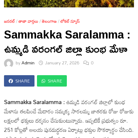
జనరల్
/
తాజా వార్తలు
/
తెలంగాణ
/
లోకల్ న్యూస్
Sammakka Saralamma :
ఉమ్మడి వరంగల్ జిల్లా కుంభ మేళా
by
Admin
January 27, 2026
0
SHARE
SHARE
Sammakka Saralamma :
ఉమ్మడి వరంగల్ జిల్లాలో కుంభ
మేళాను తలపించే మేడారం సమ్మక్క సారలమ్మ జాతరకు రోజు రోజుకు
లక్షలలో భక్తులు దర్శనం చేసుకుంటున్నారు. ఇప్పటికే ప్రభుత్వం రూ.
251 కోట్లతో ఆలయ పునరుద్ధరణ ఏర్పాట్లు భక్తుల సౌకర్యార్థం చేసింది.