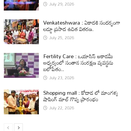
July 29, 2026
Venkateshwara : ఏకాదశి సందర్భంగా
లడ్డూ ప్రసాద ఉచిత వితరణ.
July 25, 2026
Fertility Care : ఒయాసిస్ అకాడమీ
ఆధ్వర్యంలో సంతాన సంరక్షణ వ్యవస్థను
బలోపేతం..
July 23, 2026
Shopping mall : కోదాడ లో మాంగళ్య
షాపింగ్ మాల్ గొప్ప ప్రారంభం
July 22, 2026