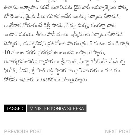
ఉల్లాసం ఉత్సాహం పరిచే ఇటాలియన్ టైప్ బారీ అమ్యూజ్మెంట్ పార్క్
లో రెంజర్, జైంట్ వీలు తదితర అనేక ఐటమ్స్ ఏర్పాటు చేశామని
అంతేకాక నోరూరించే డిల్లీ పాపడ్, సిమ్లా మిర్చి, కలకత్తా చాట్
బండార్ మరియు శీతల పానీయాలు ఐస్క్రీమ్ లు ఏర్పాటు చేశామని
చెప్పారు , ఈ ఎగ్జిబిషన్ ప్రతిరోజూ సాయంత్రం 5 గంటల నుండి రాత్రి
10 గంటల వరకు ప్రదర్శన ఉంటుందని అస్లాం చెప్పారు,
ఈకార్యక్రమానికి నిర్వాహకులు శ్రీ కాంత్, మీర్జా రఫీక్ బేగ్ మేనేజర్లు
ఫిరోజ్, డేవిడ్, శ్రీ పాల్ రెడ్డి స్థానిక కాంగ్రెస్ నాయకులు మరియు
పోలీసు అధికారులు తదితరులు హాజరైయ్యారు.
TAGGED
MINISTER KONDA SUREKA
Post
Previous
N
PREVIOUS POST
NEXT POST