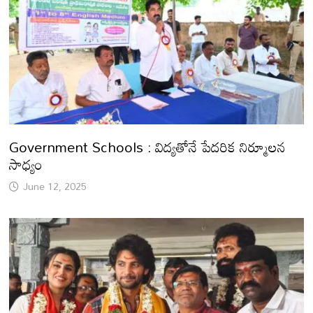
Government Schools : విద్యతోనే పేదరిక నిర్మూలన
సాధ్యం
June 12, 2025