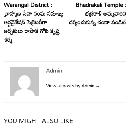
post:
p
Warangal District :
Bhadrakali Temple :
navigation
బ్రాహ్మణ సేవా సంఘ సమాఖ్య
భద్రకాళి అమ్మవారిని
ఆర్గనైజేషన్ సెక్రెటరీగా
దర్శించుకున్న చందా పండిట్
అర్చకులు రాపాక గోపి కృష్ణ
శర్మ
Admin
View all posts by Admin →
YOU MIGHT ALSO LIKE