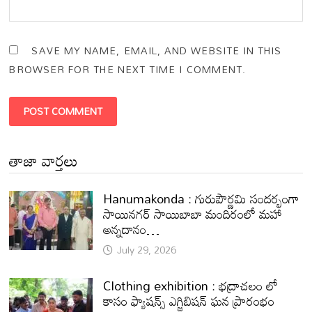
SAVE MY NAME, EMAIL, AND WEBSITE IN THIS
BROWSER FOR THE NEXT TIME I COMMENT.
తాజా వార్తలు
Hanumakonda : గురుపౌర్ణమి సందర్భంగా
సాయినగర్‌ సాయిబాబా మందిరంలో మహా
అన్నదానం…
July 29, 2026
Clothing exhibition : భద్రాచలం లో
కాసం ఫ్యాషన్స్ ఎగ్జిబిషన్ ఘన ప్రారంభం