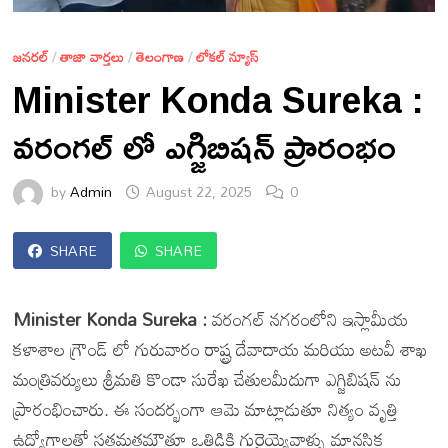
జనరల్
/
తాజా వార్తలు
/
తెలంగాణ
/
లోకల్ న్యూస్
Minister Konda Sureka :
వరంగల్ లో ఎగ్జిబిషన్ ప్రారంభం
by
Admin
August 22, 2025
0
SHARE
SHARE
Minister Konda Sureka :
వరంగల్ నగరంలోని ఇస్లామీయ
కళాశాల గ్రౌండ్ లో గురువారం రాష్ట్ర దేవాదాయ మరియు అటవీ శాఖ
మంత్రివర్యులు శ్రీమతి కొండా సురేఖ చేతులమీదుగా ఎగ్జిబిషన్ ను
ప్రారంభించారు. ఈ సందర్భంగా ఆమె మాట్లాడుతూ నిత్యం వృత్తి
ఉద్యోగాలతో సతమతమౌతూ ఒత్తిడికి గురైయ్యెవాళ్ళు మానసిక