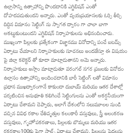
ఉల్లాసాన్ని ఉత్సాహాన్ని పొందడానికి ఎగ్జిబిషన్ ఎంతో
దోహదపడుతుందని అన్నారు. ఎంతో వ్యయప్రయాసలకు ఓర్చి తీర్చి
దిద్దిన విమానం సెట్టింగ్ ను స్వాగత ద్వారం గా చాలా బాగా
ఆకట్టుకుంటుందని ఎగ్జిబిషన్ నిర్వాహకులను అభినందించారు.
ముఖ్యంగా పిల్లలకు ప్రత్యేకంగా విజ్ఞానము వినోదాన్ని పంచే ఐటమ్స్
ఏర్పాటు చేయాలని నిర్వాహకులకు సూచనలు అందజేస్తూ ఈ విషయం
పై జిల్లా కలెక్టర్ తో కూడా మాట్లాడుతానని ఆమె అన్నారు.
నిర్వాహకులు అస్లాం మాట్లాడుతూ వరంగల్ నగర ప్రజలకు వినోదం
ఉల్లాసం ఉత్సాహాన్ని అందించడానికి బారీ సెట్టింగ్ లతో విమానం
ప్రధాన ముఖద్వారంగానే కాకుండా దుబాయ్ మరియు ఇతర దేశాల్లో
పర్యటించిన అనుభూతి కలిగించే సెట్టింగులను ఎంతో ఆకర్షనీయంగా
ఏర్పాటు చేశామని చెప్పారు, అలాగే దేశంలోని నలుమూలల నుండి
వచ్చిన వివిధ రకాల చేతివృత్తుల కలంకారీ వస్తువులు, స్త్రీ అలంకరణ
వస్తువులు, గృహోపకరణాలు, పిల్లలకు బొమ్మలు మరియు ఇతర
రకరకాల100కు పైగా స్టాల్ల్స్ ఏర్పాటు చేశామని, పిల్లలను పెద్దలను