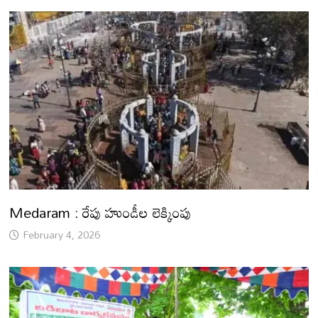
Medaram : రేపు హుండీల లెక్కింపు
February 4, 2026