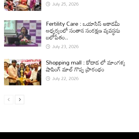
July 25, 2026
Fertility Care : ఒయాసిస్ అకాడమీ
ఆధ్వర్యంలో సంతాన సంరక్షణ వ్యవస్థను
బలోపేతం..
July 23, 2026
Shopping mall : కోదాడ లో మాంగళ్య
షాపింగ్ మాల్ గొప్ప ప్రారంభం
July 22, 2026