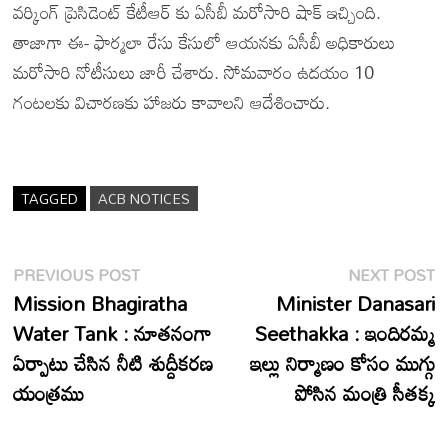
వర్కింగ్ ప్రెసిడెంట్ కేటీఆర్ కు ఏసీబీ మరోసారి షాక్ ఇచ్చింది.
తాజాగా ఈ- ఫార్మలా రేసు కేసులో ఆయనకు ఏసీబీ అధికారులు
మరోసారి నోటీసులు జారీ చేశారు. సోమవారం ఉదయం 10
గంటలకు విచారణకు హాజరు కావాలని ఆదేశించారు.
TAGGED
ACB NOTICES
Post
Previous
N
PREVIOUS POST
NEXT POST
post:
p
Mission Bhagiratha
Minister Danasari
navigation
Water Tank : నూతనంగా
Seethakka : ఇందిరమ్మ
ఏర్పాటు చేసిన నీటి శుద్దీకరణ
ఇల్లు నిర్మాణం కోసం ముగ్గు
యంత్రము
పోసిన మంత్రి సీతక్క