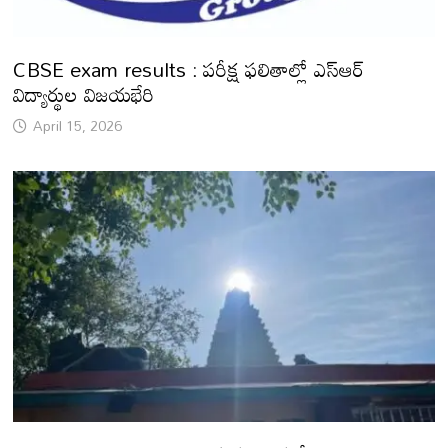
CBSE exam results : పరీక్ష ఫలితాల్లో ఎస్ఆర్
విద్యార్థుల విజయభేరి
April 15, 2026