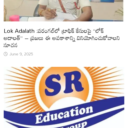
Lok Adalath :వరంగల్‌లో ట్రాఫిక్ కేసులపై “లోక్
అదాలత్” – ప్రజలు ఈ అవకాశాన్ని వినియోగించుకోవాలని
సూచన
June 9, 2025