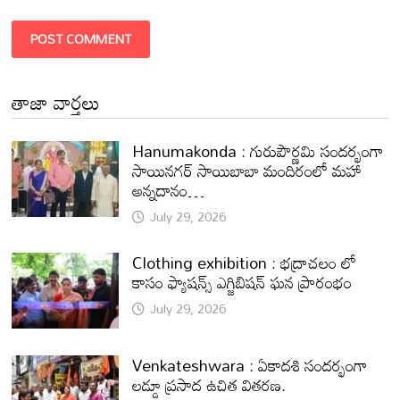
తాజా వార్తలు
Hanumakonda : గురుపౌర్ణమి సందర్భంగా
సాయినగర్‌ సాయిబాబా మందిరంలో మహా
అన్నదానం…
July 29, 2026
Clothing exhibition : భద్రాచలం లో
కాసం ఫ్యాషన్స్ ఎగ్జిబిషన్ ఘన ప్రారంభం
July 29, 2026
Venkateshwara : ఏకాదశి సందర్భంగా
లడ్డూ ప్రసాద ఉచిత వితరణ.