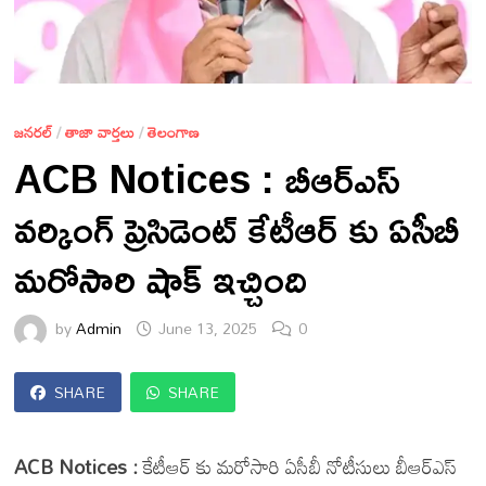
జనరల్
/
తాజా వార్తలు
/
తెలంగాణ
ACB Notices : బీఆర్ఎస్
వర్కింగ్ ప్రెసిడెంట్ కేటీఆర్ కు ఏసీబీ
మరోసారి షాక్ ఇచ్చింది
by
Admin
June 13, 2025
0
SHARE
SHARE
ACB Notices :
కేటీఆర్ కు మరోసారి ఏసీబీ నోటీసులు బీఆర్ఎస్