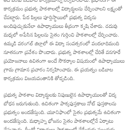
కార్యక్రమం ప్రభుత్వ పాఠశాలల్లో విద్యార్థులను చేర్పించాలని లక్ష్యంతో
చేపట్టారు. పేద పిల్లలు పూర్తిస్థాయిలో ప్రభుత్వ విద్యను
అందిపుచ్చుకునేలా ఉపాధ్యాయులు తీవ్రంగా కృషి చేశారు. చదువు
మధ్యలో ఆపేసిన పిల్లలను సైతం గుర్తించి పాఠశాలల్లో చేర్పించారు.
ఉమ్మడి వరంగల్ జిల్లాలో ఈ విద్యా సంవత్సరంలో వందలాదిమంది
నూతనంగా ప్రవేశం పొందారు. ప్రభుత్వ పాఠశాలల్లో చేరితే వనగూరే
ప్రయోజనాలు ఉచితంగా అందే సౌకర్యాల విషయంలో ఉపాధ్యాయులు
గ్రామ గ్రామాన ప్రచారం నిర్వహించారు. ఈ ప్రయత్నం బడిబాట
కార్యక్రమం విజయవంతానికి తోడ్పడింది.
ప్రభుత్వ పాఠశాల విద్యార్థులకు నిపుణులైన ఉపాధ్యాయులతో విద్య
బోధన జరుగుతుంది. ఉచితంగా పాఠ్యపుస్తకాలు నోట్ పుస్తకాలను
ప్రభుత్వం అందజేస్తుంది. యూనిఫాంలో సైతం ప్రభుత్వమే ఉచితంగా
అందజేస్తుంది. మధ్యాహ్న భోజనం సైతం పాఠశాలల్లోనే ఏర్పాటు
చేస్తున్నారు. దీంతో విద్యార్థులు పాఠశాలల్లో చేరేందుకు ముందుకు