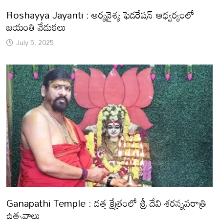
Roshayya Jayanti : ఆర్యవైశ్య ఫెడరేషన్ ఆధ్వర్యంలో
జయంతి వేడుకలు
July 5, 2025
Ganapathi Temple : దత్త క్షేత్రంలో శ్రీ దేవి శరన్నవరాత్రి
ఉత్సవాలు