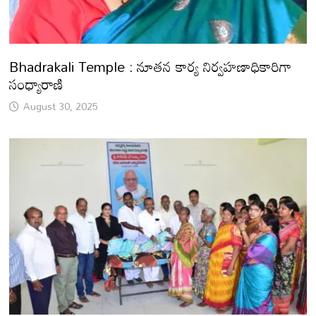
Bhadrakali Temple : నూతన కార్య నిర్వహణాధికారిగా
సంధ్యారాణి
August 30, 2025