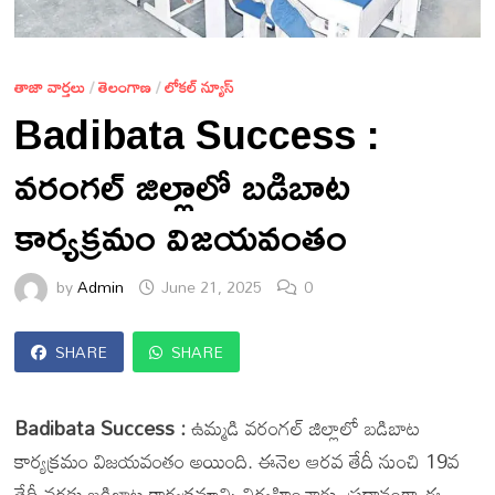
తాజా వార్తలు
/
తెలంగాణ
/
లోకల్ న్యూస్
Badibata Success :
వరంగల్ జిల్లాలో బడిబాట
కార్యక్రమం విజయవంతం
by
Admin
June 21, 2025
0
SHARE
SHARE
Badibata Success :
ఉమ్మడి వరంగల్ జిల్లాలో బడిబాట
కార్యక్రమం విజయవంతం అయింది. ఈనెల ఆరవ తేదీ నుంచి 19వ
తేదీ వరకు బడిబాట కార్యక్రమాన్ని నిర్వహించారు. ప్రధానంగా ఈ