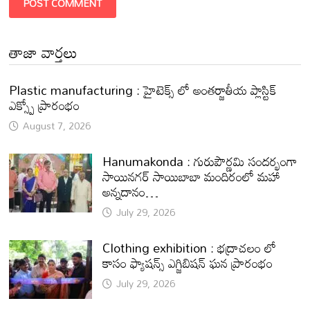
తాజా వార్తలు
Plastic manufacturing : హైటెక్స్ లో అంతర్జాతీయ ప్లాస్టిక్
ఎక్స్పో ప్రారంభం
August 7, 2026
Hanumakonda : గురుపౌర్ణమి సందర్భంగా
సాయినగర్‌ సాయిబాబా మందిరంలో మహా
అన్నదానం…
July 29, 2026
Clothing exhibition : భద్రాచలం లో
కాసం ఫ్యాషన్స్ ఎగ్జిబిషన్ ఘన ప్రారంభం
July 29, 2026