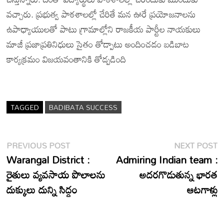
వచ్చారు. ప్రభుత్వ పాఠశాలల్లో చేరితే మన ఊరే ప్రయోజనాలను
ఉపాధ్యాయులతో పాటు గ్రామాల్లోని రాజకీయ పార్టీల నాయకులు
మాజీ ప్రజాప్రతినిధులు సైతం తోడ్పాటు అందించడం బడిబాట
కార్యక్రమం విజయవంతానికి తోడ్పడింది
TAGGED
BADIBATA SUCCESS
Post
Previous
N
PREVIOUS POST
NEXT POST
post:
p
Warangal District :
Admiring Indian team :
navigation
రైతులు వ్యవసాయ పొలాలను
అదరగొడుతున్న భారత
దుక్కులు దున్ని సిద్ధం
ఆటగాళ్లు